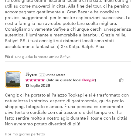
ha consigliato ottimi ristoranti locali e ci ha dato molti consigli
utili su come muoverci in città. Alla fine del tour, ci ha persino
accompagnato gentilmente al Gran Bazar e ha condiviso
preziosi suggerimenti per le nostre esplorazioni successive. La
nostra famiglia non avrebbe potuto fare scelta migliore.
Consigliamo vivamente Safiye a chiunque cerchi un'esperienza
autentica, illuminante e memorabile a Istanbul. Grazie mille,
Safiye! P.S. i tuoi consigli sui ristoranti locali sono stati
assolutamente fantastici! :) Xxx Katja, Ralph, Alex
Più di una guida: la nostra amica Safiye
Jiyen
🇺🇸
United States
(Info su questo local
Cengiz
)
13 luglio 2026
Cengiz ci ha portato al Palazzo Topkapi e si è trasformato con
naturalezza in storico, esperto di gastronomia, guida per lo
shopping, fotografo e amico. È una persona estremamente
divertente e cordiale con cui trascorrere del tempo e ci ha
fatto sentire molto a nostro agio durante il tour e con la città!
Non avremmo potuto divertirci di più!
Il primo giorno perfetto