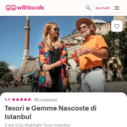
Iscriviti
4,9
861 recensioni
Tesori e Gemme Nascoste di
Istanbul
3 ore
City Highlight Tours
Istanbul