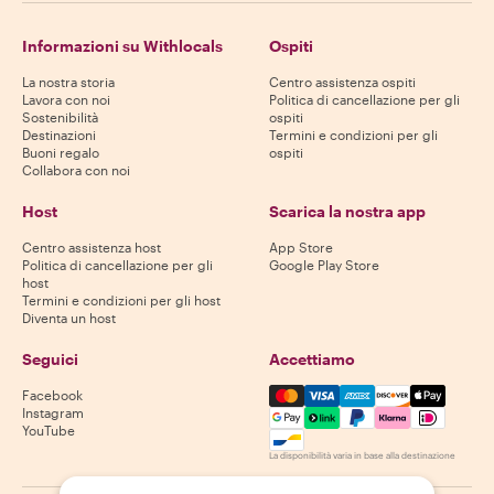
Informazioni su Withlocals
Ospiti
La nostra storia
Centro assistenza ospiti
Lavora con noi
Politica di cancellazione per gli
Sostenibilità
ospiti
Destinazioni
Termini e condizioni per gli
Buoni regalo
ospiti
Collabora con noi
Host
Scarica la nostra app
Centro assistenza host
App Store
Politica di cancellazione per gli
Google Play Store
host
Termini e condizioni per gli host
Diventa un host
Seguici
Accettiamo
Mastercard, Visa, Amex, Di
Facebook
Instagram
YouTube
La disponibilità varia in base alla destinazione