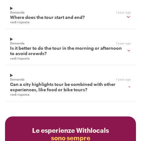
Domanda
1 year ago
Where does the tour start and end?
vedi risposta
Domanda
1 year ago
Is it better to do the tour in the morning or afternoon
to avoid crowds?
vedi risposta
Domanda
1 year ago
Can a city highlights tour be combined with other
experiences, like food or bike tours?
vedi risposta
Le esperienze Withlocals
sono sempre