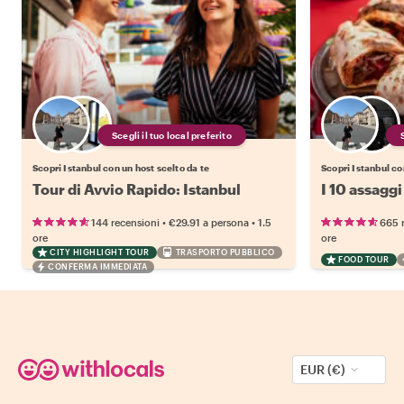
Scegli il tuo local preferito
Scopri Istanbul con un host scelto da te
Scopri Istanbul co
Tour di Avvio Rapido: Istanbul
I 10 assaggi
•
•
144 recensioni
€29.91
a persona
1.5
665 
ore
ore
CITY HIGHLIGHT TOUR
TRASPORTO PUBBLICO
FOOD TOUR
CONFERMA IMMEDIATA
EUR (€)