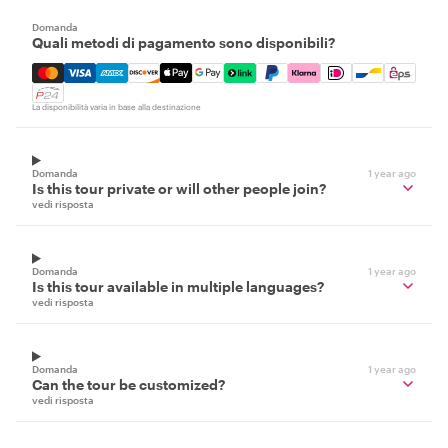
Domanda
Quali metodi di pagamento sono disponibili?
Mastercard, Visa, Amex, Discover, Apple Pay, Google Pay
La disponibilità varia in base alla destinazione
Domanda
1 year ago
Is this tour private or will other people join?
vedi risposta
Domanda
1 year ago
Is this tour available in multiple languages?
vedi risposta
Domanda
1 year ago
Can the tour be customized?
vedi risposta