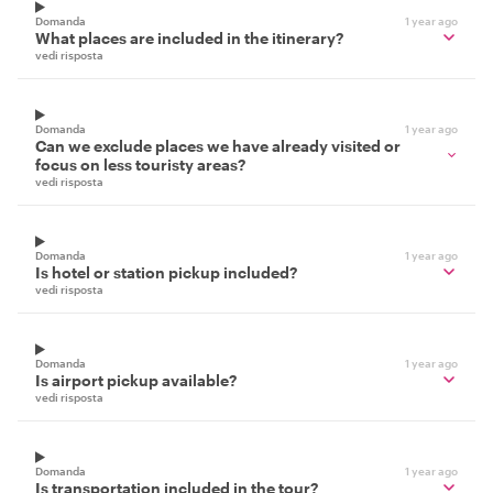
Domanda
1 year ago
What places are included in the itinerary?
vedi risposta
Domanda
1 year ago
Can we exclude places we have already visited or
focus on less touristy areas?
vedi risposta
Domanda
1 year ago
Is hotel or station pickup included?
vedi risposta
Domanda
1 year ago
Is airport pickup available?
vedi risposta
Domanda
1 year ago
Is transportation included in the tour?