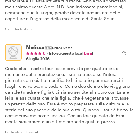
mangiare e su altre attività turistiche. Abbiamo apprezzato
moltissimo queste 3 ore. N.B. Non indossate pantaloncini,
nemmeno quelli lunghi, perché dovrete acquistare delle
coperture all'ingresso della moschea e di Santa Sofia.
3 ore fantastiche
Melissa
🇺🇸
United States
(Info su questo local
Esra
)
6 luglio 2026
Credo che il nostro tour fosse previsto per quattro ore al
momento della prenotazione. Esra ha trascorso l'intera
giornata con noi. Ha modificato l'itinerario per mostrarci i
luoghi che volevamo vedere. Come due donne che viaggiano
da sole (madre e figlia), ci siamo sentite al sicuro con Esra e
lei si è assicurata che mia figlia, che è vegetariana, trovasse
un pranzo delizioso. Esra è molto preparata sulla cultura e la
storia del suo paese e della sua città. Quando il tour è finito, la
consideravamo come una zia. Con un tour guidato da Esra
avrete sicuramente un ottimo rapporto qualità-prezzo.
Dedicato e flessibile