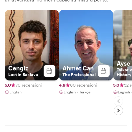
Ayse
Cengiz
Ahmet Can
Talkati
Lost in Baklava
The Professional
History
Food Lo
Local i
5,0
70 recensioni
4,9
80 recensioni
5,0
52 
English
English・Türkçe
Englis