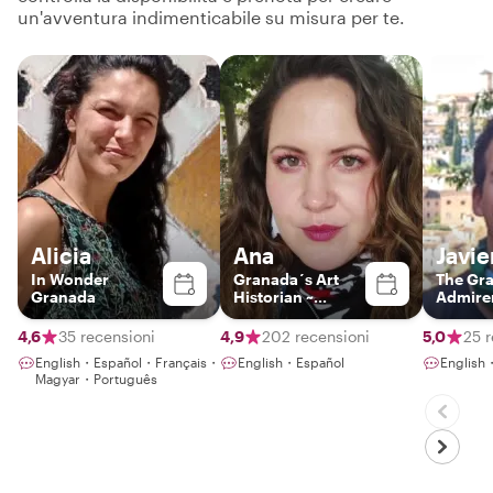
un'avventura indimenticabile su misura per te.
Alicia
Ana
Javie
In Wonder
Granada´s Art
The Gr
Granada
Historian ~
Admire
Exclusive
Experiences ~
4,6
35 recensioni
4,9
202 recensioni
5,0
25 
English・Español・Français・
English・Español
English
Magyar・Português