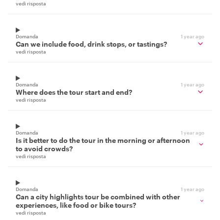
vedi risposta
Domanda
1 year ago
Can we include food, drink stops, or tastings?
vedi risposta
Domanda
1 year ago
Where does the tour start and end?
vedi risposta
Domanda
1 year ago
Is it better to do the tour in the morning or afternoon
to avoid crowds?
vedi risposta
Domanda
1 year ago
Can a city highlights tour be combined with other
experiences, like food or bike tours?
vedi risposta