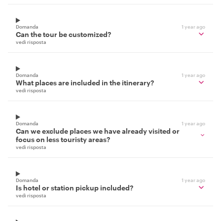
Domanda
1 year ago
Can the tour be customized?
vedi risposta
Domanda
1 year ago
What places are included in the itinerary?
vedi risposta
Domanda
1 year ago
Can we exclude places we have already visited or
focus on less touristy areas?
vedi risposta
Domanda
1 year ago
Is hotel or station pickup included?
vedi risposta