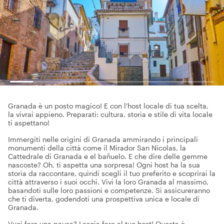
Granada è un posto magico! E con l'host locale di tua scelta,
la vivrai appieno. Preparati: cultura, storia e stile di vita locale
ti aspettano!
Immergiti nelle origini di Granada ammirando i principali
monumenti della città come il Mirador San Nicolas, la
Cattedrale di Granada e el bañuelo. E che dire delle gemme
nascoste? Oh, ti aspetta una sorpresa! Ogni host ha la sua
storia da raccontare, quindi scegli il tuo preferito e scoprirai la
città attraverso i suoi occhi. Vivi la loro Granada al massimo,
basandoti sulle loro passioni e competenze. Si assicureranno
che ti diverta, godendoti una prospettiva unica e locale di
Granada.
Vuoi fare una pausa? Lascia fare al tuo host! Questa è