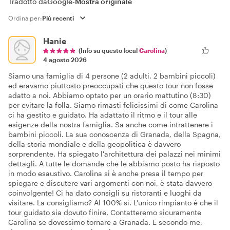
Tradotto da
Google
-
Mostra originale
Ordina per:
Hanie
(Info su questo local
Carolina
)
4 agosto 2026
Siamo una famiglia di 4 persone (2 adulti, 2 bambini piccoli)
ed eravamo piuttosto preoccupati che questo tour non fosse
adatto a noi. Abbiamo optato per un orario mattutino (8:30)
per evitare la folla. Siamo rimasti felicissimi di come Carolina
ci ha gestito e guidato. Ha adattato il ritmo e il tour alle
esigenze della nostra famiglia. Sa anche come intrattenere i
bambini piccoli. La sua conoscenza di Granada, della Spagna,
della storia mondiale e della geopolitica è davvero
sorprendente. Ha spiegato l'architettura dei palazzi nei minimi
dettagli. A tutte le domande che le abbiamo posto ha risposto
in modo esaustivo. Carolina si è anche presa il tempo per
spiegare e discutere vari argomenti con noi, è stata davvero
coinvolgente! Ci ha dato consigli su ristoranti e luoghi da
visitare. La consigliamo? Al 100% sì. L'unico rimpianto è che il
tour guidato sia dovuto finire. Contatteremo sicuramente
Carolina se dovessimo tornare a Granada. E secondo me,