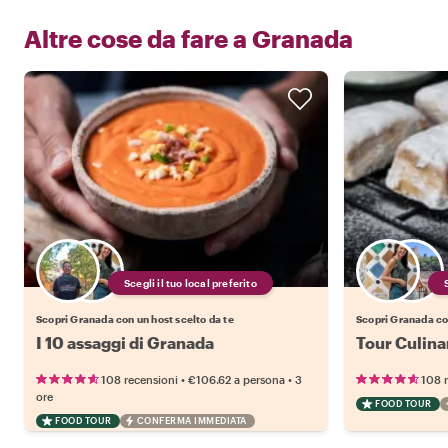
Altre cose da fare a
Granada
Scegli il tuo local preferito
Scopri Granada con un host scelto da te
Scopri Granada con
I 10 assaggi di Granada
Tour Culina
•
•
108 recensioni
€106.62
a persona
3
108 
ore
FOOD TOUR
FOOD TOUR
CONFERMA IMMEDIATA