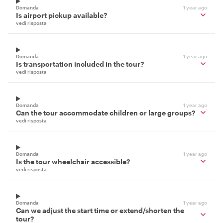
Domanda
1 year ago
Is airport pickup available?
vedi risposta
Domanda
1 year ago
Is transportation included in the tour?
vedi risposta
Domanda
1 year ago
Can the tour accommodate children or large groups?
vedi risposta
Domanda
1 year ago
Is the tour wheelchair accessible?
vedi risposta
Domanda
1 year ago
Can we adjust the start time or extend/shorten the
tour?