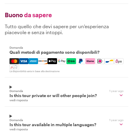
Buono
da sapere
Tutto quello che devi sapere per un'esperienza
piacevole e senza intoppi.
Domanda
Quali metodi di pagamento sono disponibili?
Mastercard, Visa, Amex, Discover, Apple Pay, Google Pay
La disponibilità varia in base alla destinazione
Domanda
1 year ago
Is this tour private or will other people join?
vedi risposta
Domanda
1 year ago
Is this tour available in multiple languages?
vedi risposta