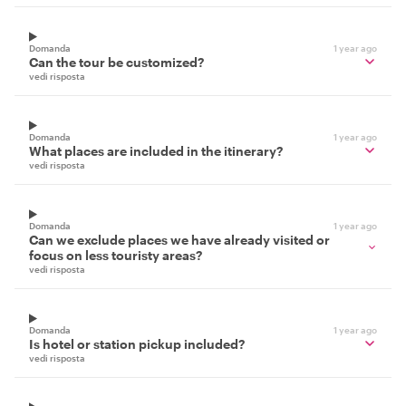
Domanda
1 year ago
Can the tour be customized?
vedi risposta
Domanda
1 year ago
What places are included in the itinerary?
vedi risposta
Domanda
1 year ago
Can we exclude places we have already visited or
focus on less touristy areas?
vedi risposta
Domanda
1 year ago
Is hotel or station pickup included?
vedi risposta