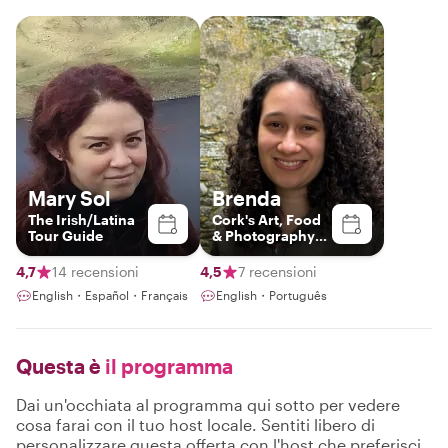
Mary Sol
Brenda
The Irish/Latina
Cork's Art, Food
Tour Guide
& Photography
Enthusiast
4,7
14 recensioni
4,5
7 recensioni
English・Español・Français
English・Português
Questa è
il programma
Dai un'occhiata al programma qui sotto per vedere
cosa farai con il tuo host locale. Sentiti libero di
personalizzare questa offerta con l'host che preferisci.