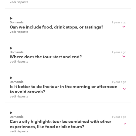
vedi risposta
Domanda
1 year ago
Can we include food, drink stops, or tastings?
vedi risposta
Domanda
1 year ago
Where does the tour start and end?
vedi risposta
Domanda
1 year ago
Is it better to do the tour in the morning or afternoon
to avoid crowds?
vedi risposta
Domanda
1 year ago
Can a city highlights tour be combined with other
experiences, like food or bike tours?
vedi risposta