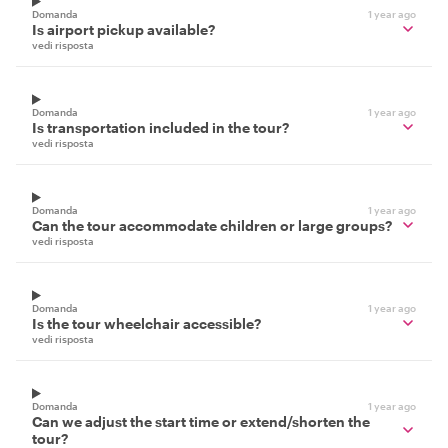
Domanda
1 year ago
Is airport pickup available?
vedi risposta
Domanda
1 year ago
Is transportation included in the tour?
vedi risposta
Domanda
1 year ago
Can the tour accommodate children or large groups?
vedi risposta
Domanda
1 year ago
Is the tour wheelchair accessible?
vedi risposta
Domanda
1 year ago
Can we adjust the start time or extend/shorten the
tour?