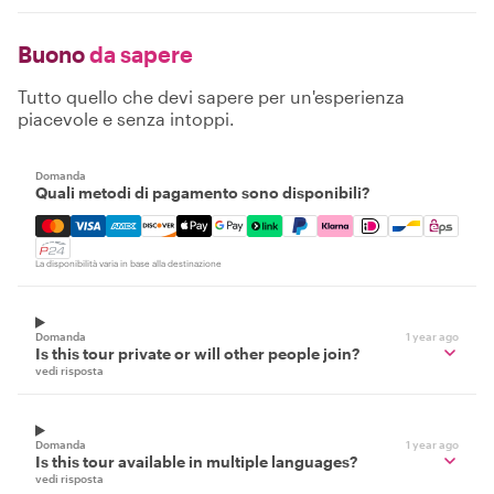
Buono
da sapere
Tutto quello che devi sapere per un'esperienza
piacevole e senza intoppi.
Domanda
Quali metodi di pagamento sono disponibili?
Mastercard, Visa, Amex, Discover, Apple Pay, Google Pay
La disponibilità varia in base alla destinazione
Domanda
1 year ago
Is this tour private or will other people join?
vedi risposta
Domanda
1 year ago
Is this tour available in multiple languages?
vedi risposta