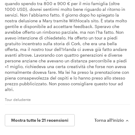
quando spendo tra 800 e 900 € per il mio famiglia (oltre
1000 USD), dovrei sentirmi molto bene riguardo al ritorno in
servizi. Non l'abbiamo fatto. Il giorno dopo ho spiegato la
nostra delusione a Mary tramite Withlocals sito. È stata molto
gentile e disponibile ad accettare feedback. Speravo che
avrebbe offerto un rimborso parziale, ma non l'ha fatto. Non
avevo intenzione di chiedetelo. Ha offerto un tour a piedi
gratuito incentrato sulla storia di Cork, che era una bella
offerta, ma il nostro tour dell'Irlanda ci aveva già fatto andare
avanti altrove. Lavorando con quattro generazioni e diverse
persone anziane che avevano un distanza percorribile a piedi
<1 miglio, richiedeva una certa creatività che forse non aveva
normalmente doveva fare. Ma lei ha preso la prenotazione con
piena consapevolezza del ospiti e lo hanno preso allo stesso
prezzo pubblicizzato. Non posso consigliare questo tour ad
altri.
Tour deludente
Mostra tutte le 21 recensioni
Torna all'inizio