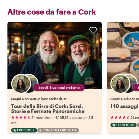
Altre cose da fare a
Cork
Scegli il tuo local preferito
Scopri Cork con un host scelto da te
Scopri Cork con un
Tour della Birra di Cork: Sorsi,
I 10 assaggi
Storie e Fermate Panoramiche
•
•
21 recensioni
€105.15
a persona
2.5
21 re
ore
FOOD TOUR
FOOD TOUR
CONFERMA IMMEDIATA