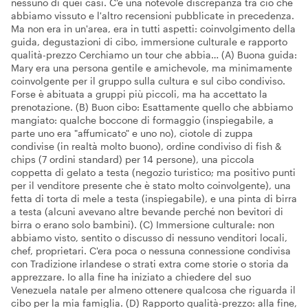
nessuno di quei casi. C'è una notevole discrepanza tra ciò che
abbiamo vissuto e l'altro recensioni pubblicate in precedenza.
Ma non era in un'area, era in tutti aspetti: coinvolgimento della
guida, degustazioni di cibo, immersione culturale e rapporto
qualità-prezzo Cerchiamo un tour che abbia… (A) Buona guida:
Mary era una persona gentile e amichevole, ma minimamente
coinvolgente per il gruppo sulla cultura e sul cibo condiviso.
Forse è abituata a gruppi più piccoli, ma ha accettato la
prenotazione. (B) Buon cibo: Esattamente quello che abbiamo
mangiato: qualche boccone di formaggio (inspiegabile, a
parte uno era "affumicato" e uno no), ciotole di zuppa
condivise (in realtà molto buono), ordine condiviso di fish &
chips (7 ordini standard) per 14 persone), una piccola
coppetta di gelato a testa (negozio turistico; ma positivo punti
per il venditore presente che è stato molto coinvolgente), una
fetta di torta di mele a testa (inspiegabile), e una pinta di birra
a testa (alcuni avevano altre bevande perché non bevitori di
birra o erano solo bambini). (C) Immersione culturale: non
abbiamo visto, sentito o discusso di nessuno venditori locali,
chef, proprietari. C'era poca o nessuna connessione condivisa
con Tradizione irlandese o strati extra come storie o storia da
apprezzare. Io alla fine ha iniziato a chiedere del suo
Venezuela natale per almeno ottenere qualcosa che riguarda il
cibo per la mia famiglia. (D) Rapporto qualità-prezzo: alla fine,