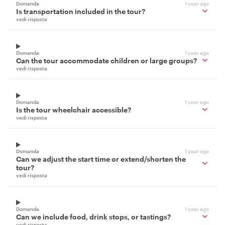
Domanda
1 year ago
Is transportation included in the tour?
vedi risposta
Domanda
1 year ago
Can the tour accommodate children or large groups?
vedi risposta
Domanda
1 year ago
Is the tour wheelchair accessible?
vedi risposta
Domanda
1 year ago
Can we adjust the start time or extend/shorten the
tour?
vedi risposta
Domanda
1 year ago
Can we include food, drink stops, or tastings?
vedi risposta