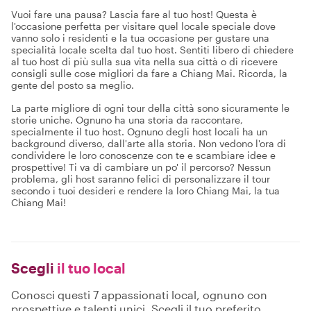
Vuoi fare una pausa? Lascia fare al tuo host! Questa è
l'occasione perfetta per visitare quel locale speciale dove
vanno solo i residenti e la tua occasione per gustare una
specialità locale scelta dal tuo host. Sentiti libero di chiedere
al tuo host di più sulla sua vita nella sua città o di ricevere
consigli sulle cose migliori da fare a Chiang Mai. Ricorda, la
gente del posto sa meglio.
La parte migliore di ogni tour della città sono sicuramente le
storie uniche. Ognuno ha una storia da raccontare,
specialmente il tuo host. Ognuno degli host locali ha un
background diverso, dall'arte alla storia. Non vedono l'ora di
condividere le loro conoscenze con te e scambiare idee e
prospettive! Ti va di cambiare un po' il percorso? Nessun
problema, gli host saranno felici di personalizzare il tour
secondo i tuoi desideri e rendere la loro Chiang Mai, la tua
Chiang Mai!
Scegli
il tuo local
Conosci questi 7 appassionati local, ognuno con
prospettive e talenti unici. Scegli il tuo preferito,