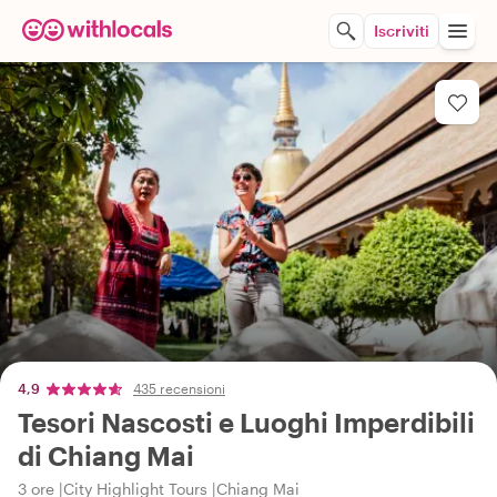
Iscriviti
4,9
435 recensioni
Tesori Nascosti e Luoghi Imperdibili
di Chiang Mai
3 ore
City Highlight Tours
Chiang Mai