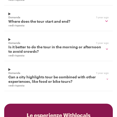
Domanda
1 year ago
Where does the tour start and end?
vedi risposta
Domanda
1 year ago
Is it better to do the tour in the morning or afternoon
to avoid crowds?
vedi risposta
Domanda
1 year ago
Can a city highlights tour be combined with other
experiences, like food or bike tours?
vedi risposta
Le esperienze Withlocals