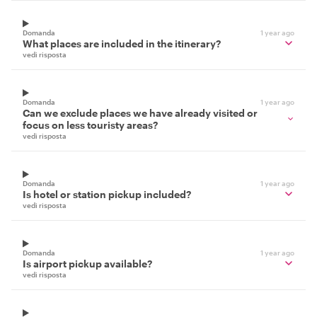
Domanda
1 year ago
What places are included in the itinerary?
vedi risposta
Domanda
1 year ago
Can we exclude places we have already visited or
focus on less touristy areas?
vedi risposta
Domanda
1 year ago
Is hotel or station pickup included?
vedi risposta
Domanda
1 year ago
Is airport pickup available?
vedi risposta