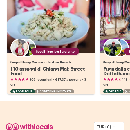
Scegli il tuo local preferito
Scopri Chiang Mai con un host scelto da te
Scopri Chiang Mai 
I 10 assaggi di Chiang Mai: Street
Fuga dalla c
Food
Doi Inthan
•
•
303 recensioni
€37.37
a persona
3
148 
ore
ore
FOOD TOUR
CONFERMA IMMEDIATA
DAY TRIP
EUR (€)