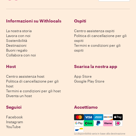
Informazioni su Withlocals
Ospiti
La nostra storia
Centro assistenza ospiti
Lavora con noi
Politica di cancellazione per gli
Sostenibilità
ospiti
Destinazioni
Termini e condizioni per gli
Buoni regalo
ospiti
Collabora con noi
Host
Scarica la nostra app
Centro assistenza host
App Store
Politica di cancellazione per gli
Google Play Store
host
Termini e condizioni per gli host
Diventa un host
Seguici
Accettiamo
Mastercard, Visa, Amex, Di
Facebook
Instagram
YouTube
La disponibilità varia in base alla destinazione