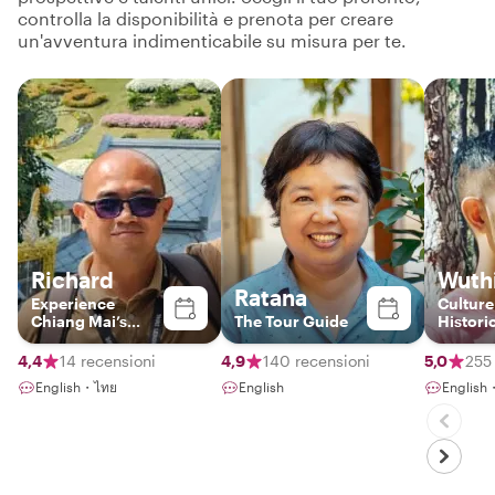
controlla la disponibilità e prenota per creare
un'avventura indimenticabile su misura per te.
Richard
Wuth
Ratana
Experience
Culture
Chiang Mai’s
The Tour Guide
Historic
flavors and
Foodies
wonders with
going p
4,4
14 recensioni
4,9
140 recensioni
5,0
255
Richard, your
English・ไทย
English
English
private guide