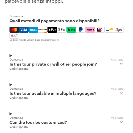
piacevole e senza intoppi.
Domanda
Quali metodi di pagamento sono disponibili?
Mastercard, Visa, Amex, Discover, Apple Pay, Google Pay
La disponibilità varia in base alla destinazione
Domanda
1 year ago
Is this tour private or will other people join?
vedi risposta
Domanda
1 year ago
Is this tour available in multiple languages?
vedi risposta
Domanda
1 year ago
Can the tour be customized?
vedi risposta