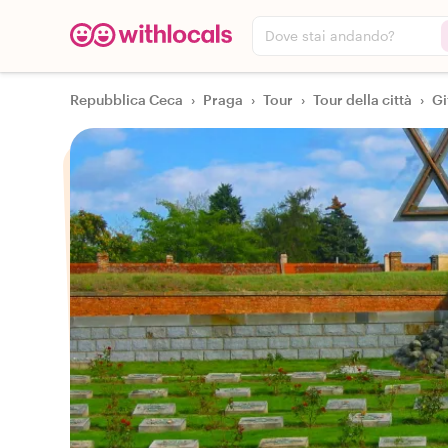
Dove stai andando?
Repubblica Ceca
›
Praga
›
Tour
›
Tour della città
›
Gi