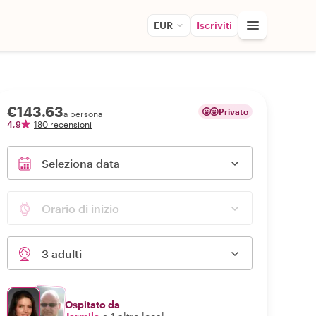
EUR
Iscriviti
€143.63
Privato
a persona
4,9
180 recensioni
Seleziona data
Orario di inizio
3 adulti
Ospitato da