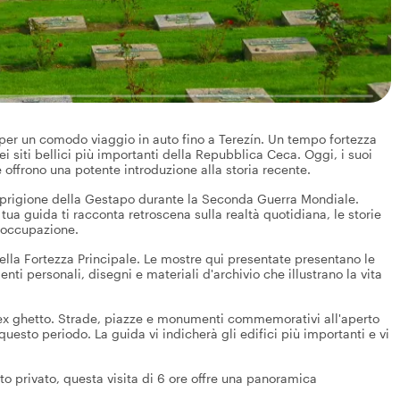
a per un comodo viaggio in auto fino a Terezín. Un tempo fortezza
dei siti bellici più importanti della Repubblica Ceca. Oggi, i suoi
offrono una potente introduzione alla storia recente.
ome prigione della Gestapo durante la Seconda Guerra Mondiale.
 tua guida ti racconta retroscena sulla realtà quotidiana, le storie
di occupazione.
della Fortezza Principale. Le mostre qui presentate presentano le
i personali, disegni e materiali d'archivio che illustrano la vita
l'ex ghetto. Strade, piazze e monumenti commemorativi all'aperto
questo periodo. La guida vi indicherà gli edifici più importanti e vi
rto privato, questa visita di 6 ore offre una panoramica