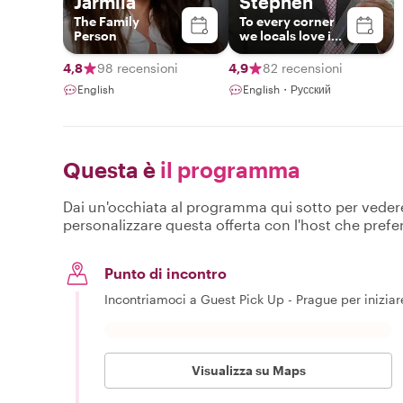
Jarmila
Stephen
The Family
To every corner
Person
we locals love in
Prague
4,8
98 recensioni
4,9
82 recensioni
English
English・Русский
Questa è
il programma
Dai un'occhiata al programma qui sotto per vedere c
personalizzare questa offerta con l'host che prefer
Punto di incontro
Incontriamoci a Guest Pick Up - Prague per iniziare
Visualizza su Maps