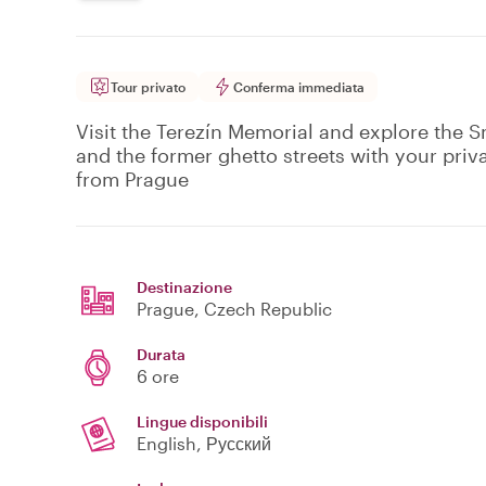
Tour privato
Conferma immediata
Visit the Terezín Memorial and explore the 
and the former ghetto streets with your priv
from Prague
Destinazione
Prague
, Czech Republic
Durata
6 ore
Lingue disponibili
English, Русский