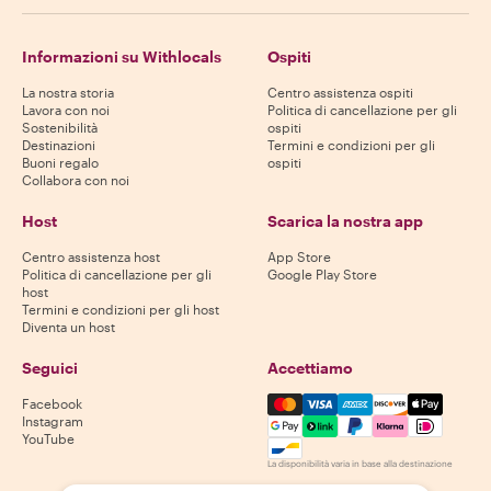
Informazioni su Withlocals
Ospiti
La nostra storia
Centro assistenza ospiti
Lavora con noi
Politica di cancellazione per gli
Sostenibilità
ospiti
Destinazioni
Termini e condizioni per gli
Buoni regalo
ospiti
Collabora con noi
Host
Scarica la nostra app
Centro assistenza host
App Store
Politica di cancellazione per gli
Google Play Store
host
Termini e condizioni per gli host
Diventa un host
Seguici
Accettiamo
Mastercard, Visa, Amex, Di
Facebook
Instagram
YouTube
La disponibilità varia in base alla destinazione