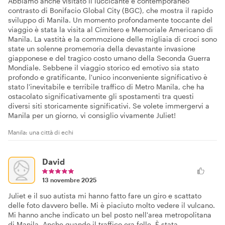
Abbiamo anche visitato il luccicante e contemporaneo
contrasto di Bonifacio Global City (BGC), che mostra il rapido
sviluppo di Manila. Un momento profondamente toccante del
viaggio è stata la visita al Cimitero e Memoriale Americano di
Manila. La vastità e la commozione delle migliaia di croci sono
state un solenne promemoria della devastante invasione
giapponese e del tragico costo umano della Seconda Guerra
Mondiale. Sebbene il viaggio storico ed emotivo sia stato
profondo e gratificante, l'unico inconveniente significativo è
stato l'inevitabile e terribile traffico di Metro Manila, che ha
ostacolato significativamente gli spostamenti tra questi
diversi siti storicamente significativi. Se volete immergervi a
Manila per un giorno, vi consiglio vivamente Juliet!
Manila: una città di echi
David
13 novembre 2025
Juliet e il suo autista mi hanno fatto fare un giro e scattato
delle foto davvero belle. Mi è piaciuto molto vedere il vulcano.
Mi hanno anche indicato un bel posto nell'area metropolitana
di Manila. Anche quando il traffico era folle. È stata