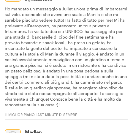
Ho mandato un messaggio a Juliet un'ora prima di imbarcarmi
sul volo, dicendole che avevo uno scalo a Manila e che mi
sarebbe piaciuto vedere tutto! Ha fatto di tutto per me! Mi ha
prelevato all'aeroporto, ha prenotato un tour privato a
Intramuros, ha visitato due siti UNESCO, ha passeggiato per
una strada di bancarelle di cibo del fine settimana e ha
provato bevande e snack locali, ha preso un gelato, ha
incontrato la gente del posto, ha imparato a conoscere la
cultura e la storia di Manila durante il viaggio, è andato in un
casinò assolutamente meraviglioso con un giardino a tema e
una grande piscina, si è seduto in un ristorante e ha condiviso
un pasto delizioso, è andato in una zona pedonale sulla
spiaggia (mi è stata data la possibilità di andare anche in uno
dei centri commerciali più grandi), ha camminato nel parco
Rizal e in un giardino giapponese, ha mangiato altro cibo da
strada ed è stato riaccompagnato all'aeroporto. Lo consiglio
vivamente a chiunque! Conosce bene la città e ha molto da
raccontare sulla sua casa :)!
IL MIGLIOR PIANO LAST MINUTE DI SEMPRE
Madlen