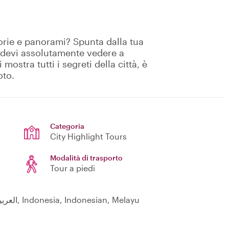
storie e panorami? Spunta dalla tua
he devi assolutamente vedere a
mostra tutti i segreti della città, è
oto.
Categoria
City Highlight Tours
Modalità di trasporto
Tour a piedi
English, Français, 日本語, Español, Hindi, العربية, Indonesia, Indonesian, Melayu