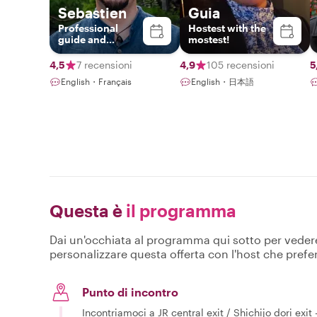
Sebastien
Guia
Professional
Hostest with the
guide and
mostest!
Bamboo Flute
Player
4,5
7 recensioni
4,9
105 recensioni
5
English・Français
English・日本語
Questa è
il programma
Dai un'occhiata al programma qui sotto per vedere c
personalizzare questa offerta con l'host che prefer
Punto di incontro
Incontriamoci a JR central exit / Shichijo dori exit 