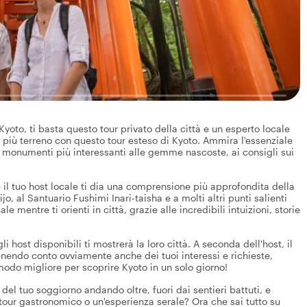
oto, ti basta questo tour privato della città e un esperto locale
pri più terreno con questo tour esteso di Kyoto. Ammira l'essenziale
i monumenti più interessanti alle gemme nascoste, ai consigli sui
il tuo host locale ti dia una comprensione più approfondita della
jo, al Santuario Fushimi Inari-taisha e a molti altri punti salienti
e mentre ti orienti in città, grazie alle incredibili intuizioni, storie
host disponibili ti mostrerà la loro città. A seconda dell'host, il
tenendo conto ovviamente anche dei tuoi interessi e richieste,
odo migliore per scoprire Kyoto in un solo giorno!
del tuo soggiorno andando oltre, fuori dai sentieri battuti, e
tour gastronomico o un'esperienza serale? Ora che sai tutto su