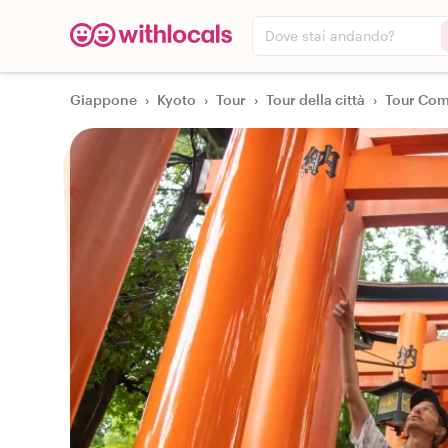
Dove stai andando?
Giappone
›
Kyoto
›
Tour
›
Tour della città
›
Tour Comp