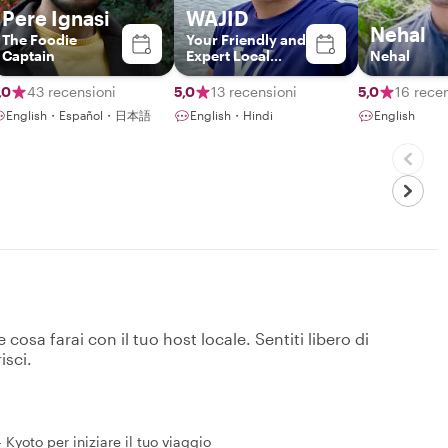
Pere Ignasi
WAJID
Nehal
The Foodie
Your Friendly and
Captain
Expert Local
Nehal
Guide
,0
43 recensioni
5,0
13 recensioni
5,0
16 rece
English・Español・日本語
English・Hindi
English
osa farai con il tuo host locale. Sentiti libero di
isci.
- Kyoto per iniziare il tuo viaggio