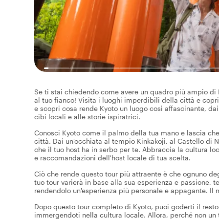
Se ti stai chiedendo come avere un quadro più ampio di Ky
al tuo fianco! Visita i luoghi imperdibili della città e co
e scopri cosa rende Kyoto un luogo così affascinante, da
cibi locali e alle storie ispiratrici.
Conosci Kyoto come il palmo della tua mano e lascia che 
città. Dai un'occhiata al tempio Kinkakoji, al Castello di Ni
che il tuo host ha in serbo per te. Abbraccia la cultura local
e raccomandazioni dell'host locale di tua scelta.
Ciò che rende questo tour più attraente è che ognuno degli 
tuo tour varierà in base alla sua esperienza e passione, 
rendendolo un'esperienza più personale e appagante. Il m
Dopo questo tour completo di Kyoto, puoi goderti il resto 
immergendoti nella cultura locale. Allora, perché non un 