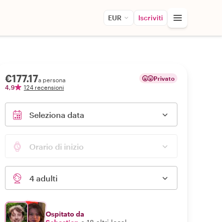
EUR
Iscriviti
€177.17
Privato
a persona
4,9
124 recensioni
Seleziona data
Orario di inizio
4 adulti
Ospitato da