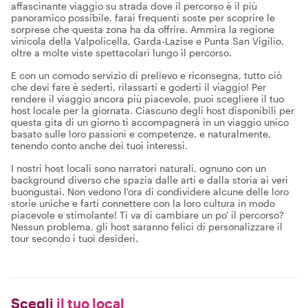
affascinante viaggio su strada dove il percorso è il più
panoramico possibile, farai frequenti soste per scoprire le
sorprese che questa zona ha da offrire. Ammira la regione
vinicola della Valpolicella, Garda-Lazise e Punta San Vigilio,
oltre a molte viste spettacolari lungo il percorso.
E con un comodo servizio di prelievo e riconsegna, tutto ciò
che devi fare è sederti, rilassarti e goderti il viaggio! Per
rendere il viaggio ancora più piacevole, puoi scegliere il tuo
host locale per la giornata. Ciascuno degli host disponibili per
questa gita di un giorno ti accompagnerà in un viaggio unico
basato sulle loro passioni e competenze, e naturalmente,
tenendo conto anche dei tuoi interessi.
I nostri host locali sono narratori naturali, ognuno con un
background diverso che spazia dalle arti e dalla storia ai veri
buongustai. Non vedono l'ora di condividere alcune delle loro
storie uniche e farti connettere con la loro cultura in modo
piacevole e stimolante! Ti va di cambiare un po' il percorso?
Nessun problema, gli host saranno felici di personalizzare il
tour secondo i tuoi desideri.
Scegli
il tuo local