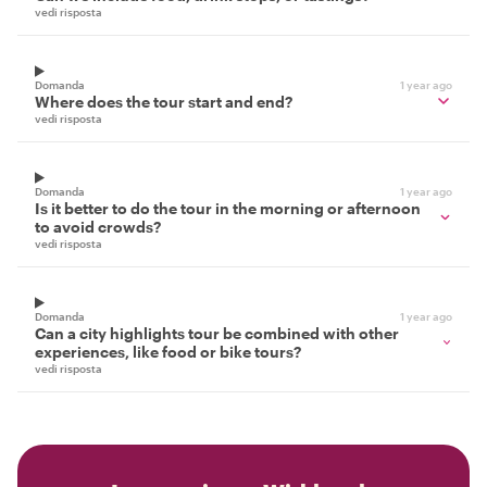
vedi risposta
Domanda
1 year ago
Where does the tour start and end?
vedi risposta
Domanda
1 year ago
Is it better to do the tour in the morning or afternoon
to avoid crowds?
vedi risposta
Domanda
1 year ago
Can a city highlights tour be combined with other
experiences, like food or bike tours?
vedi risposta