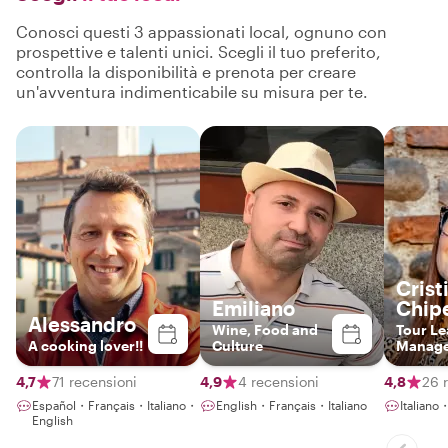
Conosci questi 3 appassionati local, ognuno con
prospettive e talenti unici. Scegli il tuo preferito,
controlla la disponibilità e prenota per creare
un'avventura indimenticabile su misura per te.
Crist
Emiliano
Chipe
Alessandro
Wine, Food and
Tour Le
A cooking lover!!
Culture
Manag
Explore
Heart, 
4,7
71 recensioni
4,9
4 recensioni
4,8
26 
Profess
Español・Français・Italiano・
English・Français・Italiano
Italiano
English