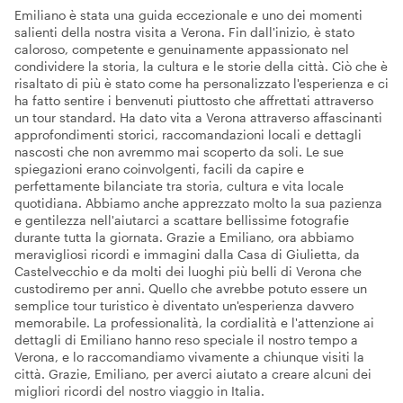
Emiliano è stata una guida eccezionale e uno dei momenti
salienti della nostra visita a Verona. Fin dall'inizio, è stato
caloroso, competente e genuinamente appassionato nel
condividere la storia, la cultura e le storie della città. Ciò che è
risaltato di più è stato come ha personalizzato l'esperienza e ci
ha fatto sentire i benvenuti piuttosto che affrettati attraverso
un tour standard. Ha dato vita a Verona attraverso affascinanti
approfondimenti storici, raccomandazioni locali e dettagli
nascosti che non avremmo mai scoperto da soli. Le sue
spiegazioni erano coinvolgenti, facili da capire e
perfettamente bilanciate tra storia, cultura e vita locale
quotidiana. Abbiamo anche apprezzato molto la sua pazienza
e gentilezza nell'aiutarci a scattare bellissime fotografie
durante tutta la giornata. Grazie a Emiliano, ora abbiamo
meravigliosi ricordi e immagini dalla Casa di Giulietta, da
Castelvecchio e da molti dei luoghi più belli di Verona che
custodiremo per anni. Quello che avrebbe potuto essere un
semplice tour turistico è diventato un'esperienza davvero
memorabile. La professionalità, la cordialità e l'attenzione ai
dettagli di Emiliano hanno reso speciale il nostro tempo a
Verona, e lo raccomandiamo vivamente a chiunque visiti la
città. Grazie, Emiliano, per averci aiutato a creare alcuni dei
migliori ricordi del nostro viaggio in Italia.