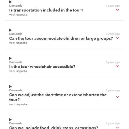
Domanda
1 year ago
Is transportation included in the tour?
vedi risposta
Domanda
1 year ago
Can the tour accommodate children or large groups?
vedi risposta
Domanda
1 year ago
Is the tour wheelchair accessible?
vedi risposta
Domanda
1 year ago
Can we adjust the start time or extend/shorten the
tour?
vedi risposta
Domanda
1 year ago
Can we include food, drink stops, or tastings?