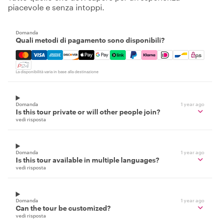
piacevole e senza intoppi.
Domanda
Quali metodi di pagamento sono disponibili?
Mastercard, Visa, Amex, Discover, Apple Pay, Google Pay
La disponibilità varia in base alla destinazione
Domanda
1 year ago
Is this tour private or will other people join?
vedi risposta
Domanda
1 year ago
Is this tour available in multiple languages?
vedi risposta
Domanda
1 year ago
Can the tour be customized?
vedi risposta