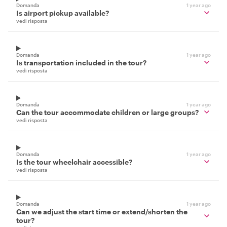
Domanda
1 year ago
Is airport pickup available?
vedi risposta
Domanda
1 year ago
Is transportation included in the tour?
vedi risposta
Domanda
1 year ago
Can the tour accommodate children or large groups?
vedi risposta
Domanda
1 year ago
Is the tour wheelchair accessible?
vedi risposta
Domanda
1 year ago
Can we adjust the start time or extend/shorten the
tour?