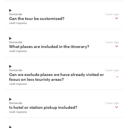
Domanda
1 year ago
Can the tour be customized?
vedi risposta
Domanda
1 year ago
What places are included in the itinerary?
vedi risposta
Domanda
1 year ago
Can we exclude places we have already visited or
focus on less touristy areas?
vedi risposta
Domanda
1 year ago
Is hotel or station pickup included?
vedi risposta