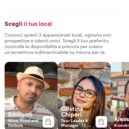
Scegli
il tuo local
Conosci questi 3 appassionati local, ognuno con
prospettive e talenti unici. Scegli il tuo preferito,
controlla la disponibilità e prenota per creare
un'avventura indimenticabile su misura per te.
Cristina
Emiliano
Chiperi
Ales
Wine, Food and
Tour Leader &
Culture
Manager 《》
A cooki