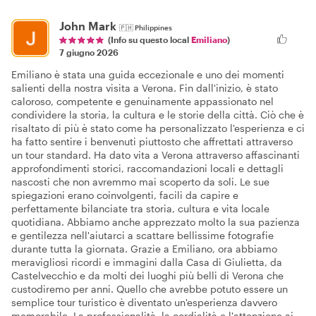
John Mark
🇵🇭
Philippines
(Info su questo local
Emiliano
)
7 giugno 2026
Emiliano è stata una guida eccezionale e uno dei momenti
salienti della nostra visita a Verona. Fin dall'inizio, è stato
caloroso, competente e genuinamente appassionato nel
condividere la storia, la cultura e le storie della città. Ciò che è
risaltato di più è stato come ha personalizzato l'esperienza e ci
ha fatto sentire i benvenuti piuttosto che affrettati attraverso
un tour standard. Ha dato vita a Verona attraverso affascinanti
approfondimenti storici, raccomandazioni locali e dettagli
nascosti che non avremmo mai scoperto da soli. Le sue
spiegazioni erano coinvolgenti, facili da capire e
perfettamente bilanciate tra storia, cultura e vita locale
quotidiana. Abbiamo anche apprezzato molto la sua pazienza
e gentilezza nell'aiutarci a scattare bellissime fotografie
durante tutta la giornata. Grazie a Emiliano, ora abbiamo
meravigliosi ricordi e immagini dalla Casa di Giulietta, da
Castelvecchio e da molti dei luoghi più belli di Verona che
custodiremo per anni. Quello che avrebbe potuto essere un
semplice tour turistico è diventato un'esperienza davvero
memorabile. La professionalità, la cordialità e l'attenzione ai