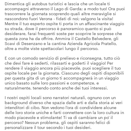
Dimentica gli autobus turistici e lascia che un locale ti
accompagni attraverso il Lago di Garda; a modo tuo! Ora puoi
trascorrere la giornata scoprendo quali altre meraviglie si
nascondono fuori Verona - fidati di noi; valgono la visita!
Mentre il tuo esperto ospite ti porta in un affascinante viaggio
su strada, dove il percorso è panoramico quanto si può
desiderare, farai frequenti soste per scoprire le sorprese che
questa zona ha da offrire. Ammira il Castello Belvedere, gli
Scavi di Desenzano e la cantina Azienda Agricola Pratello,
oltre a molte viste spettacolari lungo il percorso.
E con un comodo servizio di prelievo e riconsegna, tutto ciò
che devi fare è sederti, rilassarti e goderti il viaggio! Per
rendere il viaggio ancora più piacevole, puoi scegliere il tuo
ospite locale per la giornata. Ciascuno degli ospiti disponibili
per questa gita di un giorno ti accompagnerà in un viaggio
unico basato sulle loro passioni e competenze, e
naturalmente, tenendo conto anche dei tuoi interessi.
I nostri ospiti locali sono narratori naturali, ognuno con un
background diverso che spazia dalle arti e dalla storia ai veri
intenditori di cibo. Non vedono l'ora di condividere alcune
delle loro storie uniche e farti connettere con la loro cultura in
modo piacevole e stimolante! Ti va di cambiare un po' il
percorso? Nessun problema, gli ospiti saranno felici di
personalizzare il tour secondo i tuoi desideri.