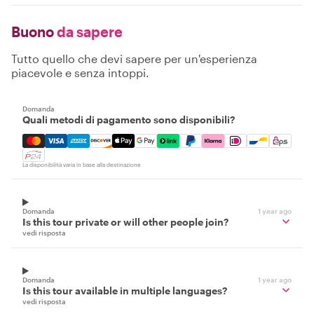
Buono
da sapere
Tutto quello che devi sapere per un'esperienza
piacevole e senza intoppi.
Domanda
Quali metodi di pagamento sono disponibili?
Mastercard, Visa, Amex, Discover, Apple Pay, Google Pay
La disponibilità varia in base alla destinazione
Domanda
1 year ago
Is this tour private or will other people join?
vedi risposta
Domanda
1 year ago
Is this tour available in multiple languages?
vedi risposta