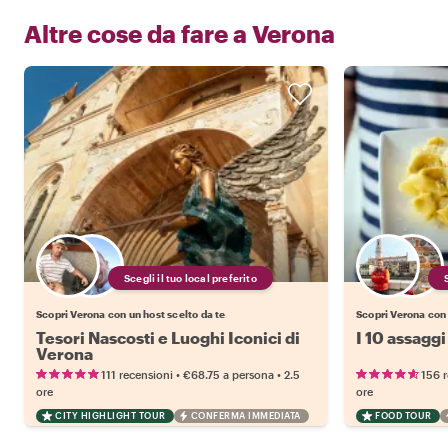
Altre cose da fare a
Verona
Scegli il tuo local preferito
Scopri Verona con un host scelto da te
Scopri Verona con 
Tesori Nascosti e Luoghi Iconici di
I 10 assaggi
Verona
•
•
111 recensioni
€68.75
a persona
2.5
156 
ore
ore
CITY HIGHLIGHT TOUR
CONFERMA IMMEDIATA
FOOD TOUR