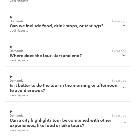
vedi risposta
Domanda
1 year ago
Can we include food, drink stops, or tastings?
vedi risposta
Domanda
1 year ago
Where does the tour start and end?
vedi risposta
Domanda
1 year ago
Is it better to do the tour in the morning or afternoon
to avoid crowds?
vedi risposta
Domanda
1 year ago
Can a city highlights tour be combined with other
experiences, like food or bike tours?
vedi risposta