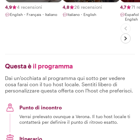
Explorer by
Heart, Leader by
4,9
4 recensioni
4,8
26 recensioni
4,7
71 r
Profession
English・Français・Italiano
Italiano・English
Español
English
Questa è
il programma
Dai un'occhiata al programma qui sotto per vedere
cosa farai con il tuo host locale. Sentiti libero di
personalizzare questa offerta con l'host che preferisci.
Punto di incontro
Verrai prelevato ovunque a Verona. Il tuo host locale ti
contatterà per definire il punto di ritrovo esatto.
Itinerario