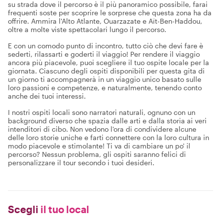
su strada dove il percorso è il più panoramico possibile, farai
frequenti soste per scoprire le sorprese che questa zona ha da
offrire. Ammira l'Alto Atlante, Ouarzazate e Aït-Ben-Haddou,
oltre a molte viste spettacolari lungo il percorso.
E con un comodo punto di incontro, tutto ciò che devi fare è
sederti, rilassarti e goderti il viaggio! Per rendere il viaggio
ancora più piacevole, puoi scegliere il tuo ospite locale per la
giornata. Ciascuno degli ospiti disponibili per questa gita di
un giorno ti accompagnerà in un viaggio unico basato sulle
loro passioni e competenze, e naturalmente, tenendo conto
anche dei tuoi interessi.
I nostri ospiti locali sono narratori naturali, ognuno con un
background diverso che spazia dalle arti e dalla storia ai veri
intenditori di cibo. Non vedono l'ora di condividere alcune
delle loro storie uniche e farti connettere con la loro cultura in
modo piacevole e stimolante! Ti va di cambiare un po' il
percorso? Nessun problema, gli ospiti saranno felici di
personalizzare il tour secondo i tuoi desideri.
Scegli
il tuo local