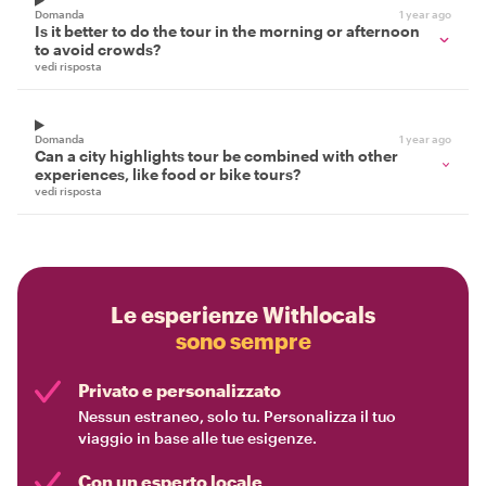
Domanda
1 year ago
Is it better to do the tour in the morning or afternoon
to avoid crowds?
vedi risposta
Domanda
1 year ago
Can a city highlights tour be combined with other
experiences, like food or bike tours?
vedi risposta
Le esperienze Withlocals
sono sempre
Privato e personalizzato
Nessun estraneo, solo tu. Personalizza il tuo
viaggio in base alle tue esigenze.
Con un esperto locale