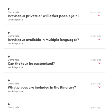
Domanda
1 year ago
Is this tour private or will other people join?
vedi risposta
Domanda
1 year ago
Is this tour available in multiple languages?
vedi risposta
Domanda
1 year ago
Can the tour be customized?
vedi risposta
Domanda
1 year ago
What places are included in the itinerary?
vedi risposta
Domanda
1 year ago