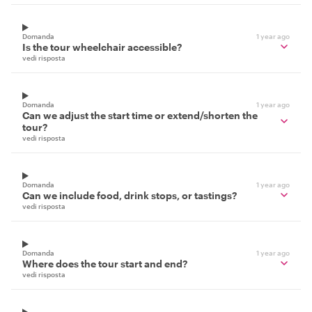
Domanda
1 year ago
Is the tour wheelchair accessible?
vedi risposta
Domanda
1 year ago
Can we adjust the start time or extend/shorten the
tour?
vedi risposta
Domanda
1 year ago
Can we include food, drink stops, or tastings?
vedi risposta
Domanda
1 year ago
Where does the tour start and end?
vedi risposta