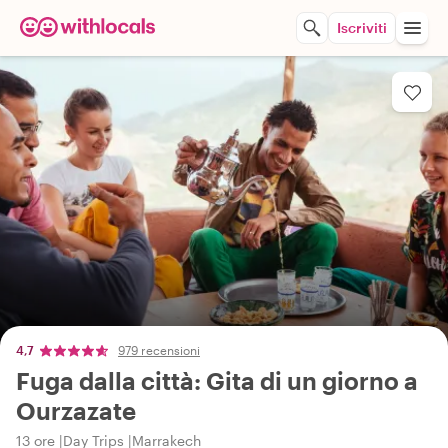
Iscriviti
4,7
979 recensioni
Fuga dalla città: Gita di un giorno a
Ourzazate
13 ore
Day Trips
Marrakech