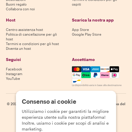
Buoni regalo
ospiti
Collabora con noi
Host
Scarica la nostra app
Centro assistenza host
App Store
Politica di cancellazione per gli
Google Play Store
host
Termini e condizioni per gli host
Diventa un host
Seguici
Accettiamo
Mastercard, Visa, Amex, Di
Facebook
Instagram
YouTube
La disponibilità varia in base alla destinazione
Consenso ai cookie
©
2026
Withlocals.com
|
Informativa sulla privacy
|
Cookie
|
Mappa del
sito
Utilizziamo i cookie per garantirti la migliore
esperienza utente sulla nostra piattaforma!
Inoltre, usiamo i cookie per scopi di analisi e
marketing.