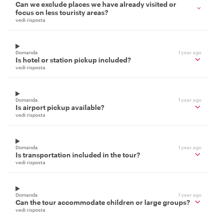
Can we exclude places we have already visited or
focus on less touristy areas?
vedi risposta
Domanda
1 year ago
Is hotel or station pickup included?
vedi risposta
Domanda
1 year ago
Is airport pickup available?
vedi risposta
Domanda
1 year ago
Is transportation included in the tour?
vedi risposta
Domanda
1 year ago
Can the tour accommodate children or large groups?
vedi risposta