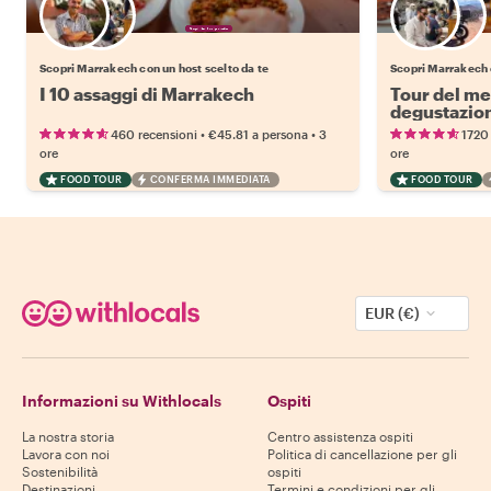
Scegli il tuo local preferito
Scopri Marrakech con un host scelto da te
Scopri Marrakech c
I 10 assaggi di Marrakech
Tour del me
degustazio
•
•
460 recensioni
€45.81
a persona
3
1720
ore
ore
FOOD TOUR
CONFERMA IMMEDIATA
FOOD TOUR
EUR (€)
Informazioni su Withlocals
Ospiti
La nostra storia
Centro assistenza ospiti
Lavora con noi
Politica di cancellazione per gli
Sostenibilità
ospiti
Destinazioni
Termini e condizioni per gli