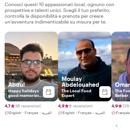
Conosci questi 10 appassionati local, ognuno con
prospettive e talenti unici. Scegli il tuo preferito,
controlla la disponibilità e prenota per creare
un'avventura indimenticabile su misura per te.
Moulay
Abdul
Abdelouahed
Oma
Happy holidays
The Local Food
The Fo
good memories
Expert
Berber
!!!
4,7
38 recensioni
4,9
8 recensioni
4,9
129
English・Français・العربية
English・Français・العربية