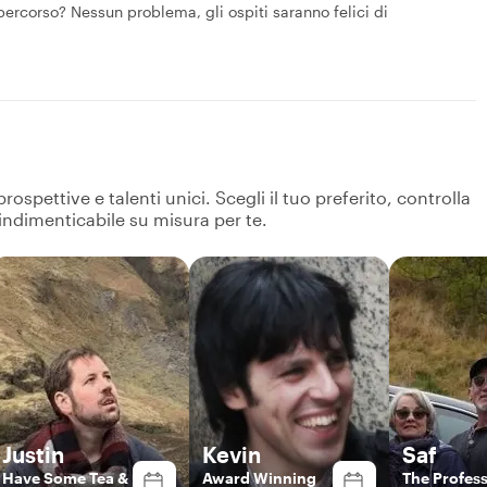
percorso? Nessun problema, gli ospiti saranno felici di
spettive e talenti unici. Scegli il tuo preferito, controlla
 indimenticabile su misura per te.
Justin
Kevin
Saf
Have Some Tea &
Award Winning
The Profess