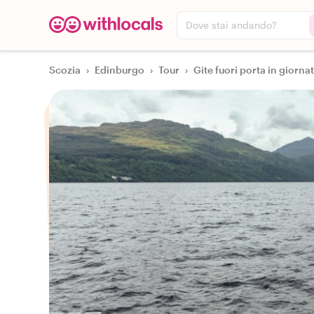
Dove stai andando?
Scozia
›
Edinburgo
›
Tour
›
Gite fuori porta in giorna