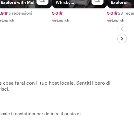
Explore with Me!
Whisky
Explorer
Highlander
,9
5 recensioni
5,0
5,0
29 rece
English
English
English
osa farai con il tuo host locale. Sentiti libero di
isci.
cale ti contatterà per definire il punto di