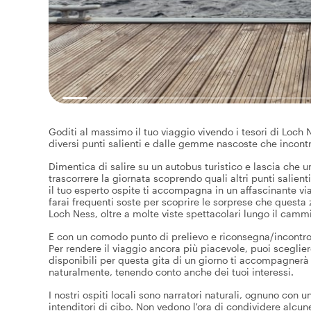
Goditi al massimo il tuo viaggio vivendo i tesori di Loch N
diversi punti salienti e dalle gemme nascoste che incont
Dimentica di salire su un autobus turistico e lascia che 
trascorrere la giornata scoprendo quali altri punti salienti
il tuo esperto ospite ti accompagna in un affascinante vi
farai frequenti soste per scoprire le sorprese che questa
Loch Ness, oltre a molte viste spettacolari lungo il camm
E con un comodo punto di prelievo e riconsegna/incontro, tu
Per rendere il viaggio ancora più piacevole, puoi scegliere
disponibili per questa gita di un giorno ti accompagnerà
naturalmente, tenendo conto anche dei tuoi interessi.
I nostri ospiti locali sono narratori naturali, ognuno con u
intenditori di cibo. Non vedono l'ora di condividere alcune 