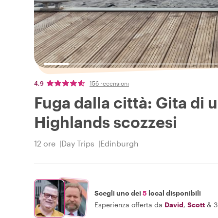
4,9
156 recensioni
Fuga dalla città: Gita di
Highlands scozzesi
12 ore
Day Trips
Edinburgh
Scegli uno dei
5
local disponibili
Esperienza offerta da
David
,
Scott
&
3