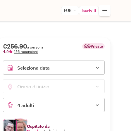
EUR
Iscriviti
€256.90
Privato
a persona
4,9
156 recensioni
Seleziona data
Orario di inizio
4 adulti
Ospitato da