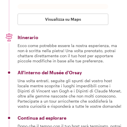
Visualizza su Maps
Itinerario
Ecco come potrebbe essere la nostra esperienza, ma
non è scritta nella pietra! Una volta prenotato, potrai
chattare direttamente con il tuo host per apportare
piccole modifiche in base alle tue preferenze.
All'interno del Musée d'Orsay
Una volta entrati, seguite gli spunti del vostro host
locale mentre scoprite i luoghi imperdibili come i
Dipinti di Vincent van Gogh e i Dipinti di Claude Monet,
oltre alle gemme nascoste che non molti conoscono.
Partecipate a un tour arricchente che soddisferà la
vostra curiosità e risponderà a tutte le vostre domande!
Continua ad esplorare
Dopo che il tempo con il tuo host sarà terminato, potrai