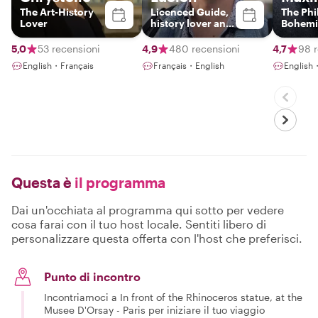
The Art-History
Licenced Guide,
The Phi
Lover
history lover and
Bohemi
passionate
revolutionary
5,0
53 recensioni
4,9
480 recensioni
4,7
98 r
Parisian
English・Français
Français・English
English
Questa è
il programma
Dai un'occhiata al programma qui sotto per vedere
cosa farai con il tuo host locale. Sentiti libero di
personalizzare questa offerta con l'host che preferisci.
Punto di incontro
Incontriamoci a In front of the Rhinoceros statue, at the
Musee D'Orsay - Paris per iniziare il tuo viaggio