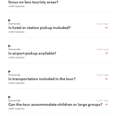
focus on less touristy areas?
vedi risposta
Domanda
1 year ago
Is hotel or station pickup included?
vedi risposta
Domanda
1 year ago
Is airport pickup available?
vedi risposta
Domanda
1 year ago
Is transportation included in the tour?
vedi risposta
Domanda
1 year ago
Can the tour accommodate children or large groups?
vedi risposta