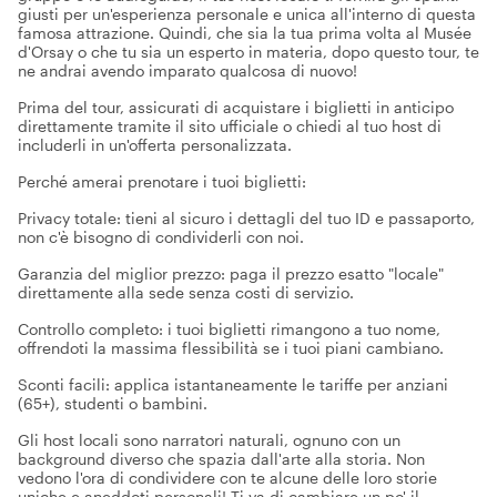
giusti per un'esperienza personale e unica all'interno di questa
famosa attrazione. Quindi, che sia la tua prima volta al Musée
d'Orsay o che tu sia un esperto in materia, dopo questo tour, te
ne andrai avendo imparato qualcosa di nuovo!
Prima del tour, assicurati di acquistare i biglietti in anticipo
direttamente tramite il sito ufficiale o chiedi al tuo host di
includerli in un'offerta personalizzata.
Perché amerai prenotare i tuoi biglietti:
Privacy totale: tieni al sicuro i dettagli del tuo ID e passaporto,
non c'è bisogno di condividerli con noi.
Garanzia del miglior prezzo: paga il prezzo esatto "locale"
direttamente alla sede senza costi di servizio.
Controllo completo: i tuoi biglietti rimangono a tuo nome,
offrendoti la massima flessibilità se i tuoi piani cambiano.
Sconti facili: applica istantaneamente le tariffe per anziani
(65+), studenti o bambini.
Gli host locali sono narratori naturali, ognuno con un
background diverso che spazia dall'arte alla storia. Non
vedono l'ora di condividere con te alcune delle loro storie
uniche e aneddoti personali! Ti va di cambiare un po' il