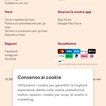
Collabora con noi
Host
Scarica la nostra app
Centro assistenza host
App Store
Politica di cancellazione per gli
Google Play Store
host
Termini e condizioni per gli host
Diventa un host
Seguici
Accettiamo
Mastercard, Visa, Amex, Di
Facebook
Instagram
YouTube
La disponibilità varia in base alla destinazione
Consenso ai cookie
©
2026
Withlocals.com
|
Informativa sulla privacy
|
Cookie
|
Mappa del
sito
Utilizziamo i cookie per garantirti la migliore
esperienza utente sulla nostra piattaforma!
Inoltre, usiamo i cookie per scopi di analisi e
marketing.