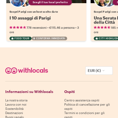
Scegli il tuo local preferito
Scopri Parigi con un host scelto da te
Scopri Parigi con 
I 10 assaggi di Parigi
Una Serata 
della Città
•
•
778 recensioni
€115.46
a persona
3
185 
ore
ore
FOOD TOUR
CONFERMA IMMEDIATA
CITY HIGHLIG
EUR (€)
Informazioni su Withlocals
Ospiti
La nostra storia
Centro assistenza ospiti
Lavora con noi
Politica di cancellazione per gli
Sostenibilità
ospiti
Destinazioni
Termini e condizioni per gli
Buoni regalo
ospiti