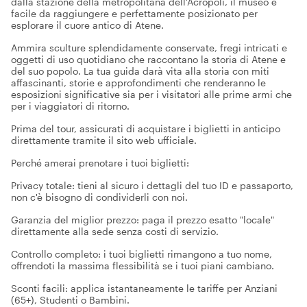
dalla stazione della metropolitana dell'Acropoli, il museo è
facile da raggiungere e perfettamente posizionato per
esplorare il cuore antico di Atene.
Ammira sculture splendidamente conservate, fregi intricati e
oggetti di uso quotidiano che raccontano la storia di Atene e
del suo popolo. La tua guida darà vita alla storia con miti
affascinanti, storie e approfondimenti che renderanno le
esposizioni significative sia per i visitatori alle prime armi che
per i viaggiatori di ritorno.
Prima del tour, assicurati di acquistare i biglietti in anticipo
direttamente tramite il sito web ufficiale.
Perché amerai prenotare i tuoi biglietti:
Privacy totale: tieni al sicuro i dettagli del tuo ID e passaporto,
non c'è bisogno di condividerli con noi.
Garanzia del miglior prezzo: paga il prezzo esatto "locale"
direttamente alla sede senza costi di servizio.
Controllo completo: i tuoi biglietti rimangono a tuo nome,
offrendoti la massima flessibilità se i tuoi piani cambiano.
Sconti facili: applica istantaneamente le tariffe per Anziani
(65+), Studenti o Bambini.