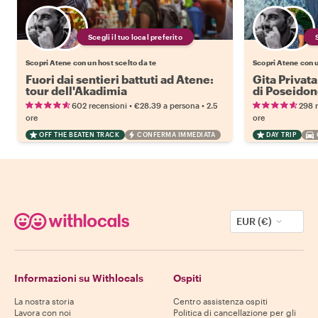
Scegli il tuo local preferito
Scopri Atene con un host scelto da te
Scopri Atene con u
Fuori dai sentieri battuti ad Atene:
Gita Privat
tour dell'Akadimia
di Poseido
•
•
602 recensioni
€28.39
a persona
2.5
298 
ore
ore
OFF THE BEATEN TRACK
CONFERMA IMMEDIATA
DAY TRIP
EUR (€)
Informazioni su Withlocals
Ospiti
La nostra storia
Centro assistenza ospiti
Lavora con noi
Politica di cancellazione per gli