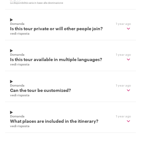
La disponibilità varia in base alla destinazione
Domanda
1 year ago
Is this tour private or will other people join?
vedi risposta
Domanda
1 year ago
Is this tour available in multiple languages?
vedi risposta
Domanda
1 year ago
Can the tour be customized?
vedi risposta
Domanda
1 year ago
What places are included in the itinerary?
vedi risposta