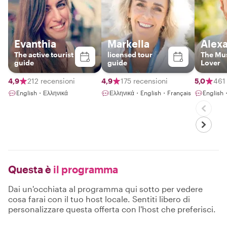
Evanthia
Markella
Alex
The active tourist
licensed tour
The Mu
guide
guide
Lover
4,9
212 recensioni
4,9
175 recensioni
5,0
461
English・Ελληνικά
Ελληνικά・English・Français
English
Questa è
il programma
Dai un'occhiata al programma qui sotto per vedere
cosa farai con il tuo host locale. Sentiti libero di
personalizzare questa offerta con l'host che preferisci.