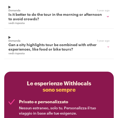
Domanda
1 year ago
Is it better to do the tour in the morning or afternoon
to avoid crowds?
vedi risposta
Domanda
1 year ago
Can a city highlights tour be combined with other
experiences, like food or bike tours?
vedi risposta
Le esperienze Withlocals
sono sempre
Privato e personalizzato
Nessun estraneo, solo tu. Personalizza il tuo
viaggio in base alle tue esigenze.