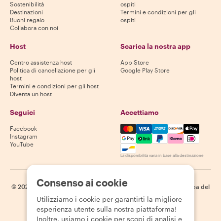
Sostenibilità
ospiti
Destinazioni
Termini e condizioni per gli
Buoni regalo
ospiti
Collabora con noi
Host
Scarica la nostra app
Centro assistenza host
App Store
Politica di cancellazione per gli
Google Play Store
host
Termini e condizioni per gli host
Diventa un host
Seguici
Accettiamo
Mastercard, Visa, Amex, Di
Facebook
Instagram
YouTube
La disponibilità varia in base alla destinazione
Consenso ai cookie
©
2026
Withlocals.com
|
Informativa sulla privacy
|
Cookie
|
Mappa del
sito
Utilizziamo i cookie per garantirti la migliore
esperienza utente sulla nostra piattaforma!
Inoltre, usiamo i cookie per scopi di analisi e