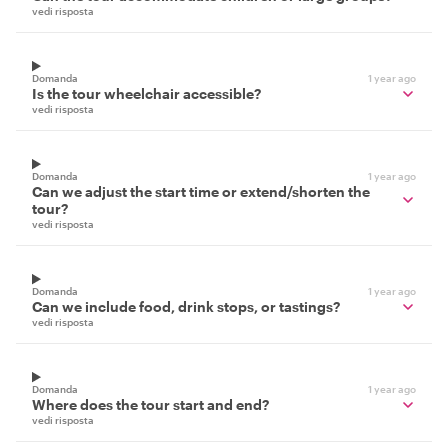
vedi risposta
Domanda
1 year ago
Is the tour wheelchair accessible?
vedi risposta
Domanda
1 year ago
Can we adjust the start time or extend/shorten the
tour?
vedi risposta
Domanda
1 year ago
Can we include food, drink stops, or tastings?
vedi risposta
Domanda
1 year ago
Where does the tour start and end?
vedi risposta