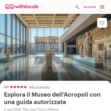
Iscriviti
5,0
848 recensioni
Esplora il Museo dell'Acropoli con
una guida autorizzata
2 ore
Skip The Line Tours
Athens