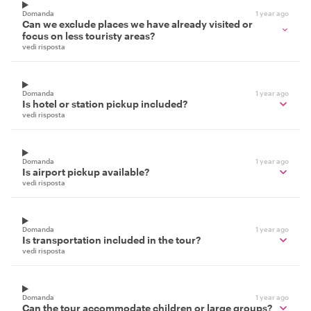
Domanda
1 year ago
Can we exclude places we have already visited or
focus on less touristy areas?
vedi risposta
Domanda
1 year ago
Is hotel or station pickup included?
vedi risposta
Domanda
1 year ago
Is airport pickup available?
vedi risposta
Domanda
1 year ago
Is transportation included in the tour?
vedi risposta
Domanda
1 year ago
Can the tour accommodate children or large groups?