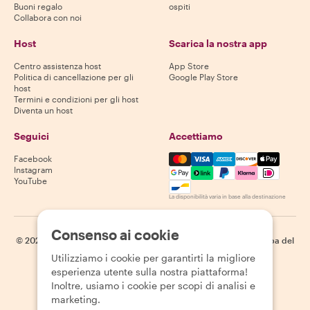
Buoni regalo
ospiti
Collabora con noi
Host
Scarica la nostra app
Centro assistenza host
App Store
Politica di cancellazione per gli
Google Play Store
host
Termini e condizioni per gli host
Diventa un host
Seguici
Accettiamo
Mastercard, Visa, Amex, Di
Facebook
Instagram
YouTube
La disponibilità varia in base alla destinazione
Consenso ai cookie
©
2026
Withlocals.com
|
Informativa sulla privacy
|
Cookie
|
Mappa del
sito
Utilizziamo i cookie per garantirti la migliore
esperienza utente sulla nostra piattaforma!
Inoltre, usiamo i cookie per scopi di analisi e
marketing.