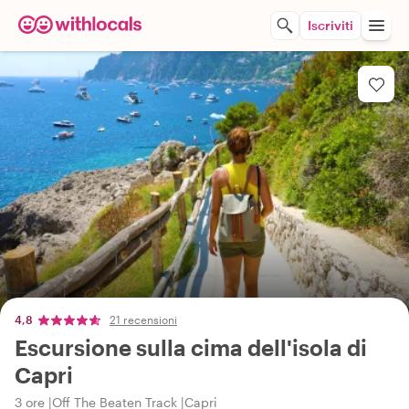
Iscriviti
4,8
21 recensioni
Escursione sulla cima dell'isola di
Capri
3 ore
Off The Beaten Track
Capri