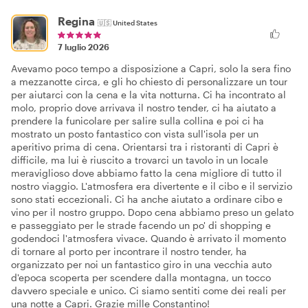
Regina
🇺🇸
United States
7 luglio 2026
Avevamo poco tempo a disposizione a Capri, solo la sera fino
a mezzanotte circa, e gli ho chiesto di personalizzare un tour
per aiutarci con la cena e la vita notturna. Ci ha incontrato al
molo, proprio dove arrivava il nostro tender, ci ha aiutato a
prendere la funicolare per salire sulla collina e poi ci ha
mostrato un posto fantastico con vista sull'isola per un
aperitivo prima di cena. Orientarsi tra i ristoranti di Capri è
difficile, ma lui è riuscito a trovarci un tavolo in un locale
meraviglioso dove abbiamo fatto la cena migliore di tutto il
nostro viaggio. L'atmosfera era divertente e il cibo e il servizio
sono stati eccezionali. Ci ha anche aiutato a ordinare cibo e
vino per il nostro gruppo. Dopo cena abbiamo preso un gelato
e passeggiato per le strade facendo un po' di shopping e
godendoci l'atmosfera vivace. Quando è arrivato il momento
di tornare al porto per incontrare il nostro tender, ha
organizzato per noi un fantastico giro in una vecchia auto
d'epoca scoperta per scendere dalla montagna, un tocco
davvero speciale e unico. Ci siamo sentiti come dei reali per
una notte a Capri. Grazie mille Constantino!