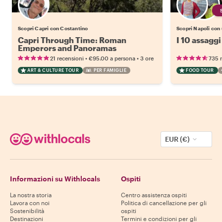
Scopri Capri con Costantino
Scopri Napoli con 
Capri Through Time: Roman
I 10 assaggi
Emperors and Panoramas
•
•
21 recensioni
€95.00
a persona
3 ore
735 
ART & CULTURE TOUR
PER FAMIGLIE
FOOD TOUR
EUR (€)
Informazioni su Withlocals
Ospiti
La nostra storia
Centro assistenza ospiti
Lavora con noi
Politica di cancellazione per gli
Sostenibilità
ospiti
Destinazioni
Termini e condizioni per gli