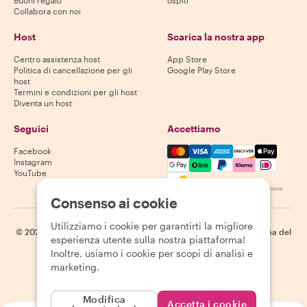
Collabora con noi
Host
Scarica la nostra app
Centro assistenza host
App Store
Politica di cancellazione per gli
Google Play Store
host
Termini e condizioni per gli host
Diventa un host
Seguici
Accettiamo
Mastercard, Visa, Amex, Di
Facebook
Instagram
YouTube
La disponibilità varia in base alla destinazione
Consenso ai cookie
Utilizziamo i cookie per garantirti la migliore
©
2026
Withlocals.com
|
Informativa sulla privacy
|
Cookie
|
Mappa del
esperienza utente sulla nostra piattaforma!
sito
Inoltre, usiamo i cookie per scopi di analisi e
marketing.
Modifica
Accetta i cookie