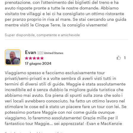
prenotazione, con l'ottenimento dei biglietti del treno e ha
avuto risposte pronte a tutte le nostre domande. Abbiamo
visitato tre villaggi e lei ci ha consigliato un ottimo ristorante
per pranzo proprio in riva al mare. Se stai cercando una guida
mentre visiti le Cinque Terre, la consiglio vivamente!
Super disponibile, competente e amichevole
Evan
🇺🇸
United States
1
17 giugno 2024
Viaggiamo spesso e facciamo esclusivamente tour
privati/semi-privati e a volte sembra di averli visti tutti in
termini di diversi stili di guide. Maggie è stata assolutamente
incredibile ed è senza dubbio la migliore guida turistica che
abbiamo mai avuto. Era piena di spunti sulla zona che solo i
veri locali avrebbero conosciuto, ha fatto un ottimo lavoro nel
stimolare le cose ed è stato un piacere fare un tour con lei. Se
potessimo portare Maggie con noi come guida ovunque
viaggiamo, lo faremmo assolutamente! Grazie mille per il
fantastico tour Maggie... sei apprezzata! -Evan e MacKenzie