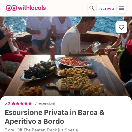
Iscriviti
5,0
7 recensioni
Escursione Privata in Barca &
Aperitivo a Bordo
7 ore
Off The Beaten Track
La Spezia