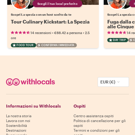
Scegli il tuo local preferito
Scopri La spezia con un host scelto da te
Scopri La spezia c
Tour Culinary Kickstart: La Spezia
Fuga dalla c
alle Cinque 
•
•
14 recensioni
€88.42
a persona
2.5
14 re
ore
DAY TRIP
FOOD TOUR
CONFERMA IMMEDIATA
EUR (€)
Informazioni su Withlocals
Ospiti
La nostra storia
Centro assistenza ospiti
Lavora con noi
Politica di cancellazione per gli
Sostenibilità
ospiti
Destinazioni
Termini e condizioni per gli
Buoni regalo
ospiti