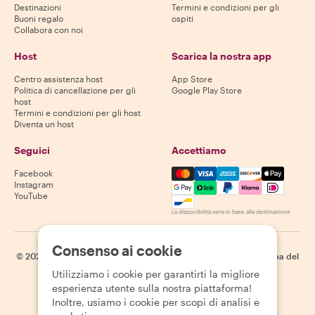
Destinazioni
Termini e condizioni per gli
Buoni regalo
ospiti
Collabora con noi
Host
Scarica la nostra app
Centro assistenza host
App Store
Politica di cancellazione per gli
Google Play Store
host
Termini e condizioni per gli host
Diventa un host
Seguici
Accettiamo
Mastercard, Visa, Amex, Di
Facebook
Instagram
YouTube
La disponibilità varia in base alla destinazione
Consenso ai cookie
©
2026
Withlocals.com
|
Informativa sulla privacy
|
Cookie
|
Mappa del
sito
Utilizziamo i cookie per garantirti la migliore
esperienza utente sulla nostra piattaforma!
Inoltre, usiamo i cookie per scopi di analisi e