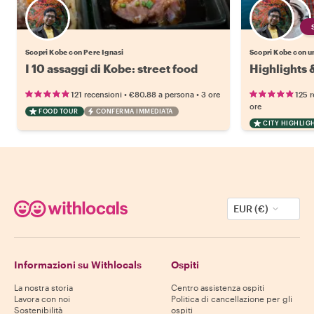
Scopri Kobe con Pere Ignasi
Scopri Kobe con un
I 10 assaggi di Kobe: street food
Highlights
•
•
121 recensioni
€80.88
a persona
3 ore
125 r
ore
FOOD TOUR
CONFERMA IMMEDIATA
CITY HIGHLIG
EUR (€)
Informazioni su Withlocals
Ospiti
La nostra storia
Centro assistenza ospiti
Lavora con noi
Politica di cancellazione per gli
Sostenibilità
ospiti