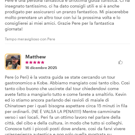
Pere è una persona fantastica e un'ottima guida turistica. Ci ha
insegnato tantissimo, ci ha dato consigli utili e si è anche
prodigato per assicurarci un pranzo fantastico. Mi piacerebbe
molto prenotare un altro tour con lui la prossima volta e lo
consiglierei ai miei amici. Grazie Pere per la fantastica
giornata!
Tempo meraviglioso con Pere
Matthew
16 dicembre 2025
Pere (o Peri) è la vostra guida se state cercando un tour
gastronomico a Kobe. Abbiamo mangiato così tanto cibo. Così
tanto cibo buono che uscirete dal tour chiedendovi come
avete fatto a mangiarlo tutto e come farete a smaltirlo. Kevin
ed io stiamo ancora parlando dei ravioli di maiale di
Chinatown per i quali bisogna aspettare circa 15 minuti in fila
per ordinarli. (NE È VALSA LA PENA!!!!!) Mentre camminate
verso i vari locali, Peri fa un ottimo lavoro nel parlare della
città, del cibo e della cultura, in modo che tutto si colleghi.
Conosce tutti i piccoli posti dove andare, così da farvi vivere
un'esperienza autentica e non solo quella mostrata su