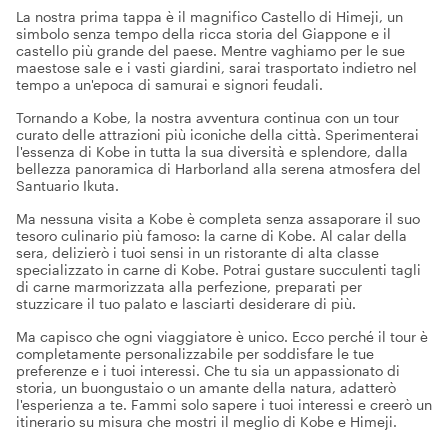
La nostra prima tappa è il magnifico Castello di Himeji, un
simbolo senza tempo della ricca storia del Giappone e il
castello più grande del paese. Mentre vaghiamo per le sue
maestose sale e i vasti giardini, sarai trasportato indietro nel
tempo a un'epoca di samurai e signori feudali.
Tornando a Kobe, la nostra avventura continua con un tour
curato delle attrazioni più iconiche della città. Sperimenterai
l'essenza di Kobe in tutta la sua diversità e splendore, dalla
bellezza panoramica di Harborland alla serena atmosfera del
Santuario Ikuta.
Ma nessuna visita a Kobe è completa senza assaporare il suo
tesoro culinario più famoso: la carne di Kobe. Al calar della
sera, delizierò i tuoi sensi in un ristorante di alta classe
specializzato in carne di Kobe. Potrai gustare succulenti tagli
di carne marmorizzata alla perfezione, preparati per
stuzzicare il tuo palato e lasciarti desiderare di più.
Ma capisco che ogni viaggiatore è unico. Ecco perché il tour è
completamente personalizzabile per soddisfare le tue
preferenze e i tuoi interessi. Che tu sia un appassionato di
storia, un buongustaio o un amante della natura, adatterò
l'esperienza a te. Fammi solo sapere i tuoi interessi e creerò un
itinerario su misura che mostri il meglio di Kobe e Himeji.