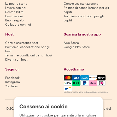
La nostra storia
Centro assistenza ospiti
Lavora con noi
Politica di cancellazione per gli
Sostenibilità
ospiti
Destinazioni
Termini e condizioni per gli
Buoni regalo
ospiti
Collabora con noi
Host
Scarica la nostra app
Centro assistenza host
App Store
Politica di cancellazione per gli
Google Play Store
host
Termini e condizioni per gli host
Diventa un host
Seguici
Accettiamo
Mastercard, Visa, Amex, Di
Facebook
Instagram
YouTube
La disponibilità varia in base alla destinazione
Consenso ai cookie
©
2026
Withlocals.com
|
Informativa sulla privacy
|
Cookie
|
Mappa del
sito
Utilizziamo i cookie per garantirti la migliore