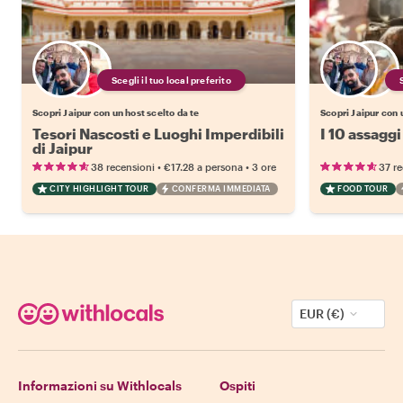
Scegli il tuo local preferito
Scopri Jaipur con un host scelto da te
Scopri Jaipur con 
Tesori Nascosti e Luoghi Imperdibili
I 10 assaggi
di Jaipur
•
•
38 recensioni
€17.28
a persona
3 ore
37 re
CITY HIGHLIGHT TOUR
CONFERMA IMMEDIATA
FOOD TOUR
EUR (€)
Informazioni su Withlocals
Ospiti