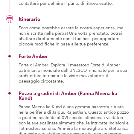
contatterà per definire il punto di ritrovo esatto.
Itinerario
Ecco come potrebbe essere la nostra esperienza, ma
non è scritta nella pietra! Una volta prenotato, potrai
chattare direttamente con il tuo host per apportare
piccole modifiche in base alle tue preferenze.
Forte Amber
Forte di Amber: Esplora il maestoso Forte di Amber,
patrimonio mondiale dell'UNESCO, rinomato per la sua
architettura intricata e le viste mozzafiato sul
paesaggio circostante.
Pozzo a gradini di Amber (Panna Meena ka
Kund)
Panna Meena ka Kund è una gemma nascosta situata
nella periferia di Jaipur, Rajasthan. Questo antico pozzo
a gradini, risalente al XVI secolo, affascina i visitatori
con le sue scalinate simmetriche, le intricate incisioni e
l'atmosfera serena. Ammira la meraviglia architettonica
di questo sito storico ben conservato, che un tempo