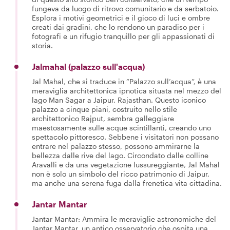
fungeva da luogo di ritrovo comunitario e da serbatoio.
Esplora i motivi geometrici e il gioco di luci e ombre
creati dai gradini, che lo rendono un paradiso per i
fotografi e un rifugio tranquillo per gli appassionati di
storia.
Jalmahal (palazzo sull'acqua)
Jal Mahal, che si traduce in “Palazzo sull’acqua”, è una
meraviglia architettonica ipnotica situata nel mezzo del
lago Man Sagar a Jaipur, Rajasthan. Questo iconico
palazzo a cinque piani, costruito nello stile
architettonico Rajput, sembra galleggiare
maestosamente sulle acque scintillanti, creando uno
spettacolo pittoresco. Sebbene i visitatori non possano
entrare nel palazzo stesso, possono ammirarne la
bellezza dalle rive del lago. Circondato dalle colline
Aravalli e da una vegetazione lussureggiante, Jal Mahal
non è solo un simbolo del ricco patrimonio di Jaipur,
ma anche una serena fuga dalla frenetica vita cittadina.
Jantar Mantar
Jantar Mantar: Ammira le meraviglie astronomiche del
Jantar Mantar, un antico osservatorio che ospita una