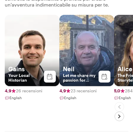
un'avventura indimenticabile su misura per te.
Gains
Neil
Alice
Your Local
Let me share my
The Fri
Historian
passion for
Storyte
Edinburgh with
you!
4,9
26 recensioni
4,9
23 recensioni
5,0
284
English
English
English