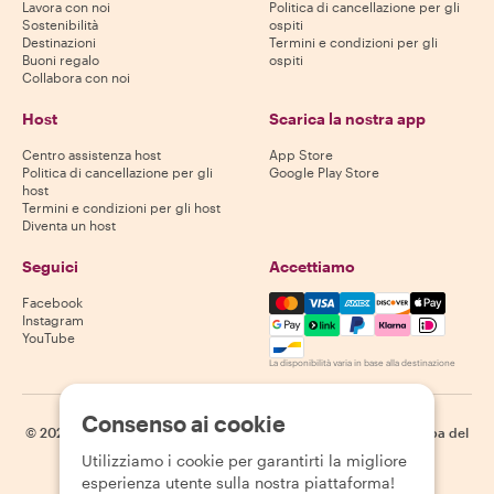
Lavora con noi
Politica di cancellazione per gli
Sostenibilità
ospiti
Destinazioni
Termini e condizioni per gli
Buoni regalo
ospiti
Collabora con noi
Host
Scarica la nostra app
Centro assistenza host
App Store
Politica di cancellazione per gli
Google Play Store
host
Termini e condizioni per gli host
Diventa un host
Seguici
Accettiamo
Mastercard, Visa, Amex, Di
Facebook
Instagram
YouTube
La disponibilità varia in base alla destinazione
Consenso ai cookie
©
2026
Withlocals.com
|
Informativa sulla privacy
|
Cookie
|
Mappa del
sito
Utilizziamo i cookie per garantirti la migliore
esperienza utente sulla nostra piattaforma!