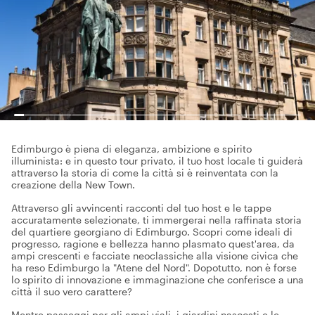
Edimburgo è piena di eleganza, ambizione e spirito
illuminista: e in questo tour privato, il tuo host locale ti guiderà
attraverso la storia di come la città si è reinventata con la
creazione della New Town.
Attraverso gli avvincenti racconti del tuo host e le tappe
accuratamente selezionate, ti immergerai nella raffinata storia
del quartiere georgiano di Edimburgo. Scopri come ideali di
progresso, ragione e bellezza hanno plasmato quest'area, da
ampi crescenti e facciate neoclassiche alla visione civica che
ha reso Edimburgo la "Atene del Nord". Dopotutto, non è forse
lo spirito di innovazione e immaginazione che conferisce a una
città il suo vero carattere?
Mentre passeggi per gli ampi viali, i giardini nascosti e le