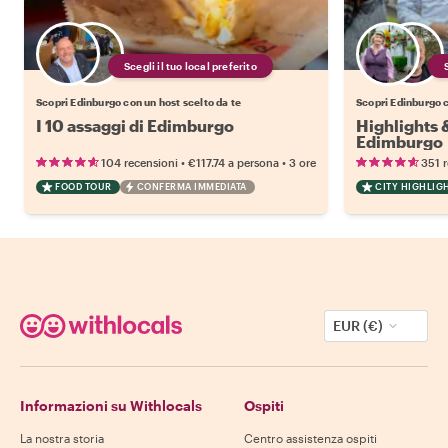
Scegli il tuo local preferito
Scopri Edinburgo con un host scelto da te
Scopri Edinburgo c
I 10 assaggi di Edimburgo
Highlights 
Edimburgo
•
•
104 recensioni
€117.74
a persona
3 ore
351 
FOOD TOUR
CONFERMA IMMEDIATA
CITY HIGHLIG
EUR (€)
Informazioni su Withlocals
Ospiti
La nostra storia
Centro assistenza ospiti