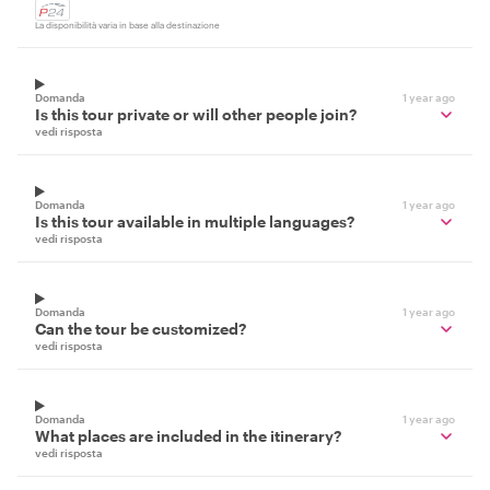
La disponibilità varia in base alla destinazione
Domanda
1 year ago
Is this tour private or will other people join?
vedi risposta
Domanda
1 year ago
Is this tour available in multiple languages?
vedi risposta
Domanda
1 year ago
Can the tour be customized?
vedi risposta
Domanda
1 year ago
What places are included in the itinerary?
vedi risposta