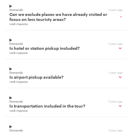
Domanda
1 year ago
Can we exclude places we have already visited or
focus on less touristy areas?
vedi risposta
Domanda
1 year ago
Is hotel or station pickup included?
vedi risposta
Domanda
1 year ago
Is airport pickup available?
vedi risposta
Domanda
1 year ago
Is transportation included in the tour?
vedi risposta
Domanda
1 year ago