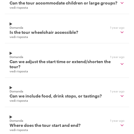
Can the tour accommodate children or large groups?
vedi risposta
Domanda
1 year ago
Is the tour wheelchair accessible?
vedi risposta
Domanda
1 year ago
Can we adjust the start time or extend/shorten the
tour?
vedi risposta
Domanda
1 year ago
Can we include food, drink stops, or tastings?
vedi risposta
Domanda
1 year ago
Where does the tour start and end?
vedi risposta