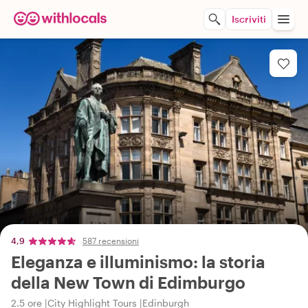
Iscriviti
4,9
587 recensioni
Eleganza e illuminismo: la storia
della New Town di Edimburgo
2.5 ore
City Highlight Tours
Edinburgh