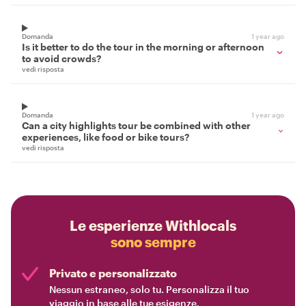
Domanda
1 year ago
Is it better to do the tour in the morning or afternoon
to avoid crowds?
vedi risposta
Domanda
1 year ago
Can a city highlights tour be combined with other
experiences, like food or bike tours?
vedi risposta
Le esperienze Withlocals
sono sempre
Privato e personalizzato
Nessun estraneo, solo tu. Personalizza il tuo
viaggio in base alle tue esigenze.