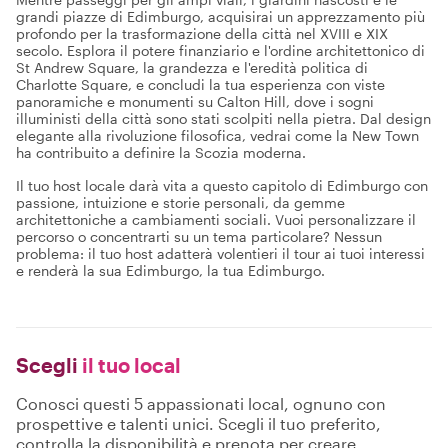
grandi piazze di Edimburgo, acquisirai un apprezzamento più
profondo per la trasformazione della città nel XVIII e XIX
secolo. Esplora il potere finanziario e l'ordine architettonico di
St Andrew Square, la grandezza e l'eredità politica di
Charlotte Square, e concludi la tua esperienza con viste
panoramiche e monumenti su Calton Hill, dove i sogni
illuministi della città sono stati scolpiti nella pietra. Dal design
elegante alla rivoluzione filosofica, vedrai come la New Town
ha contribuito a definire la Scozia moderna.
Il tuo host locale darà vita a questo capitolo di Edimburgo con
passione, intuizione e storie personali, da gemme
architettoniche a cambiamenti sociali. Vuoi personalizzare il
percorso o concentrarti su un tema particolare? Nessun
problema: il tuo host adatterà volentieri il tour ai tuoi interessi
e renderà la sua Edimburgo, la tua Edimburgo.
Scegli
il tuo local
Conosci questi 5 appassionati local, ognuno con
prospettive e talenti unici. Scegli il tuo preferito,
controlla la disponibilità e prenota per creare