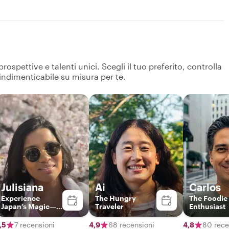
spettive e talenti unici. Scegli il tuo preferito, controlla
 indimenticabile su misura per te.
Julisiana
Ai
Carlos
Experience
The Hungry
The Foodie
Japan’s Magic—
Traveler
Enthusiast
Guided by a
Local Expert
,5
7 recensioni
4,9
68 recensioni
4,8
80 rece