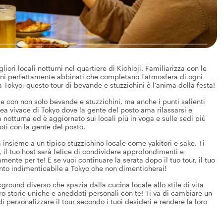
iori locali notturni nel quartiere di Kichioji. Familiarizza con le
hini perfettamente abbinati che completano l'atmosfera di ogni
a Tokyo, questo tour di bevande e stuzzichini è l'anima della festa!
ale con non solo bevande e stuzzichini, ma anche i punti salienti
'area vivace di Tokyo dove la gente del posto ama rilassarsi e
ta notturna ed è aggiornato sui locali più in voga e sulle sedi più
oti con la gente del posto.
sa insieme a un tipico stuzzichino locale come yakitori e sake. Ti
re, il tuo host sarà felice di condividere approfondimenti e
ente per te! E se vuoi continuare la serata dopo il tuo tour, il tuo
ento indimenticabile a Tokyo che non dimenticherai!
kground diverso che spazia dalla cucina locale allo stile di vita
ro storie uniche e aneddoti personali con te! Ti va di cambiare un
i personalizzare il tour secondo i tuoi desideri e rendere la loro