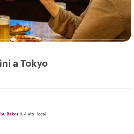
ini a Tokyo
bu Bakor
&
4 altri local