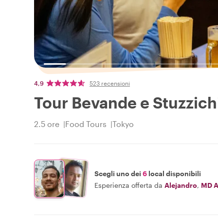
4,9
523 recensioni
Tour Bevande e Stuzzich
2.5 ore
Food Tours
Tokyo
Scegli uno dei
6
local disponibili
Esperienza offerta da
Alejandro
,
MD A