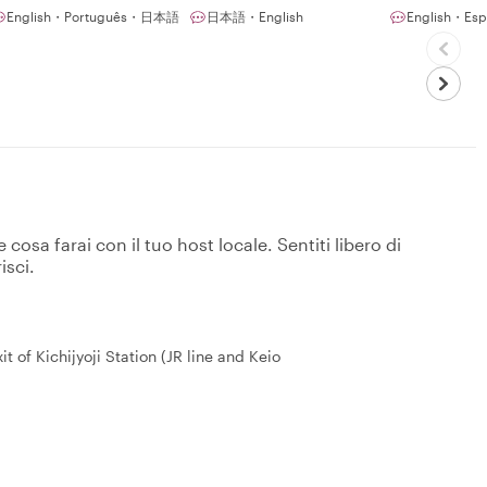
English・Português・日本語
日本語・English
English・Esp
osa farai con il tuo host locale. Sentiti libero di
isci.
t of Kichijyoji Station (JR line and Keio