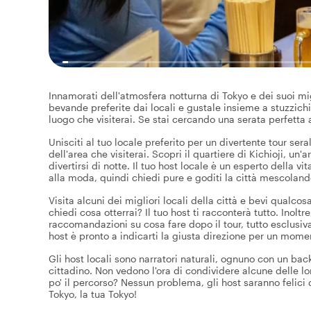
Innamorati dell'atmosfera notturna di Tokyo e dei suoi migl
bevande preferite dai locali e gustale insieme a stuzzic
luogo che visiterai. Se stai cercando una serata perfetta 
Unisciti al tuo locale preferito per un divertente tour ser
dell'area che visiterai. Scopri il quartiere di Kichioji, un
divertirsi di notte. Il tuo host locale è un esperto della vi
alla moda, quindi chiedi pure e goditi la città mescoland
Visita alcuni dei migliori locali della città e bevi qualco
chiedi cosa otterrai? Il tuo host ti racconterà tutto. Inolt
raccomandazioni su cosa fare dopo il tour, tutto esclusivam
host è pronto a indicarti la giusta direzione per un mom
Gli host locali sono narratori naturali, ognuno con un bac
cittadino. Non vedono l'ora di condividere alcune delle lo
po' il percorso? Nessun problema, gli host saranno felici d
Tokyo, la tua Tokyo!