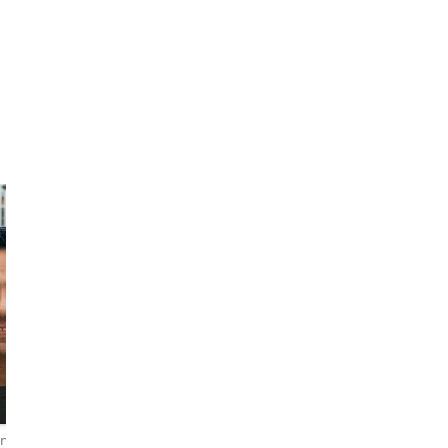
Sena
The Adventurous
Traveler
nsioni
4,9
276 recensioni