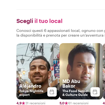
Scegli
il tuo local
Conosci questi 6 appassionati local, ognuno con pro
la disponibilità e prenota per creare un'avventura
MD Abu
Alejandro
Bakor
Tokyo Nightlife
The Food Sensei
expert
& Culture Guide
4,9
31 recensioni
5,0
61 recensioni
4