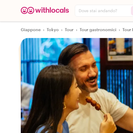
Dove stai andando?
Giappone
›
Tokyo
›
Tour
›
Tour gastronomici
›
Tour 