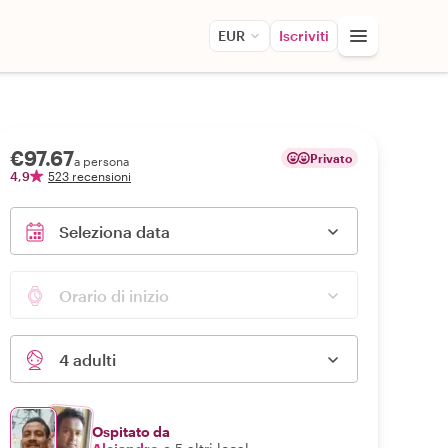
EUR
Iscriviti
€97.67
Privato
a persona
4,9
523 recensioni
Seleziona data
Orario di inizio
4 adulti
Ospitato da