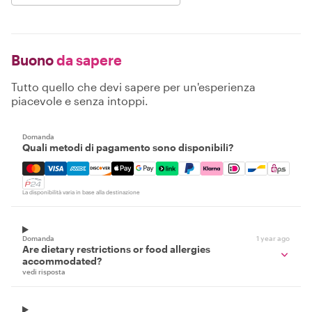
Buono
da sapere
Tutto quello che devi sapere per un'esperienza
piacevole e senza intoppi.
Domanda
Quali metodi di pagamento sono disponibili?
Mastercard, Visa, Amex, Discover, Apple Pay, Google Pay
La disponibilità varia in base alla destinazione
Domanda
1 year ago
Are dietary restrictions or food allergies
accommodated?
vedi risposta