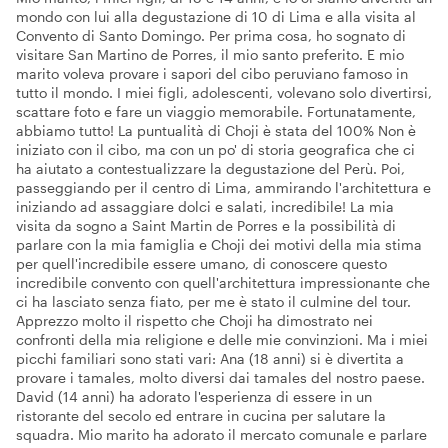
mondo con lui alla degustazione di 10 di Lima e alla visita al
Convento di Santo Domingo. Per prima cosa, ho sognato di
visitare San Martino de Porres, il mio santo preferito. E mio
marito voleva provare i sapori del cibo peruviano famoso in
tutto il mondo. I miei figli, adolescenti, volevano solo divertirsi,
scattare foto e fare un viaggio memorabile. Fortunatamente,
abbiamo tutto! La puntualità di Choji è stata del 100% Non è
iniziato con il cibo, ma con un po' di storia geografica che ci
ha aiutato a contestualizzare la degustazione del Perù. Poi,
passeggiando per il centro di Lima, ammirando l'architettura e
iniziando ad assaggiare dolci e salati, incredibile! La mia
visita da sogno a Saint Martin de Porres e la possibilità di
parlare con la mia famiglia e Choji dei motivi della mia stima
per quell'incredibile essere umano, di conoscere questo
incredibile convento con quell'architettura impressionante che
ci ha lasciato senza fiato, per me è stato il culmine del tour.
Apprezzo molto il rispetto che Choji ha dimostrato nei
confronti della mia religione e delle mie convinzioni. Ma i miei
picchi familiari sono stati vari: Ana (18 anni) si è divertita a
provare i tamales, molto diversi dai tamales del nostro paese.
David (14 anni) ha adorato l'esperienza di essere in un
ristorante del secolo ed entrare in cucina per salutare la
squadra. Mio marito ha adorato il mercato comunale e parlare