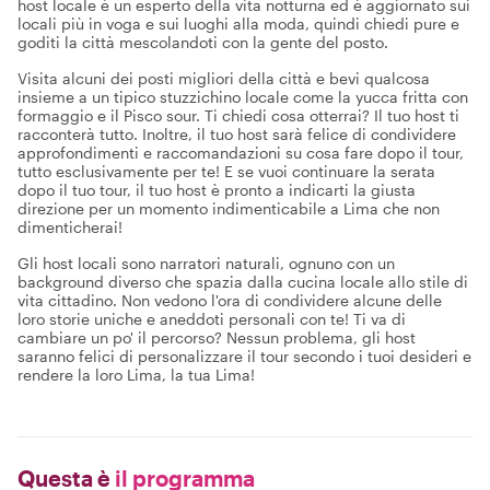
host locale è un esperto della vita notturna ed è aggiornato sui
locali più in voga e sui luoghi alla moda, quindi chiedi pure e
goditi la città mescolandoti con la gente del posto.
Visita alcuni dei posti migliori della città e bevi qualcosa
insieme a un tipico stuzzichino locale come la yucca fritta con
formaggio e il Pisco sour. Ti chiedi cosa otterrai? Il tuo host ti
racconterà tutto. Inoltre, il tuo host sarà felice di condividere
approfondimenti e raccomandazioni su cosa fare dopo il tour,
tutto esclusivamente per te! E se vuoi continuare la serata
dopo il tuo tour, il tuo host è pronto a indicarti la giusta
direzione per un momento indimenticabile a Lima che non
dimenticherai!
Gli host locali sono narratori naturali, ognuno con un
background diverso che spazia dalla cucina locale allo stile di
vita cittadino. Non vedono l'ora di condividere alcune delle
loro storie uniche e aneddoti personali con te! Ti va di
cambiare un po' il percorso? Nessun problema, gli host
saranno felici di personalizzare il tour secondo i tuoi desideri e
rendere la loro Lima, la tua Lima!
Questa è
il programma