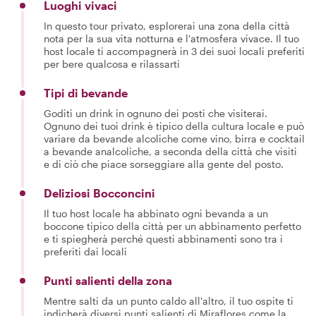
Luoghi vivaci
In questo tour privato, esplorerai una zona della città
nota per la sua vita notturna e l'atmosfera vivace. Il tuo
host locale ti accompagnerà in 3 dei suoi locali preferiti
per bere qualcosa e rilassarti
Tipi di bevande
Goditi un drink in ognuno dei posti che visiterai.
Ognuno dei tuoi drink è tipico della cultura locale e può
variare da bevande alcoliche come vino, birra e cocktail
a bevande analcoliche, a seconda della città che visiti
e di ciò che piace sorseggiare alla gente del posto.
Deliziosi Bocconcini
Il tuo host locale ha abbinato ogni bevanda a un
boccone tipico della città per un abbinamento perfetto
e ti spiegherà perché questi abbinamenti sono tra i
preferiti dai locali
Punti salienti della zona
Mentre salti da un punto caldo all'altro, il tuo ospite ti
indicherà diversi punti salienti di Miraflores come la