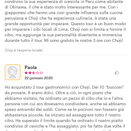
condiviso la sua esperienza di crescita in Perù come abitante
di Okinawa, il che è stato molto interessante per me. Con i
giapponesi che hanno una così grande influenza sulla cucina
peruviana e Choji che ha esperienza culinaria, è stata una
grande opportunità per imparare. Questo tour è un buon modo
per imparare i cibi locali di Lima. Choji non si limita a fornire il
cibo, ma aggiunge la sua personalità divertente e immersiva
durante tutto il tour. Mi sono goduto le nostre 3 ore con Choji!
Choji è l'esperto locale!
Paola
22 gennaio 2025
Ho acquistato 2 tour gastronomici con Choji. Dei 10 "bocconi"
da provare, 8 erano dolci. Oltre a ciò, in ogni posto che
abbiamo visitato, ha ordinato un pezzo di cibo che io e l'altra
persona con cui ero dovevamo condividere, anche se abbiamo
speso entrambi dei soldi. Come se le porzioni non fossero già
abbastanza piccole, ha iniziato ad assaggiare tutto il nostro
cibo. Ha superato il limite quando ha ordinato il nostro piatto
condiviso di ceviche e l'ha assaggiato, poi ha fatto due volte il