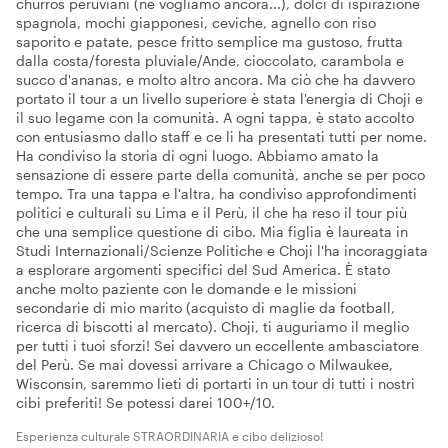
churros peruviani (ne vogliamo ancora...), dolci di ispirazione
spagnola, mochi giapponesi, ceviche, agnello con riso
saporito e patate, pesce fritto semplice ma gustoso, frutta
dalla costa/foresta pluviale/Ande, cioccolato, carambola e
succo d'ananas, e molto altro ancora. Ma ciò che ha davvero
portato il tour a un livello superiore è stata l'energia di Choji e
il suo legame con la comunità. A ogni tappa, è stato accolto
con entusiasmo dallo staff e ce li ha presentati tutti per nome.
Ha condiviso la storia di ogni luogo. Abbiamo amato la
sensazione di essere parte della comunità, anche se per poco
tempo. Tra una tappa e l'altra, ha condiviso approfondimenti
politici e culturali su Lima e il Perù, il che ha reso il tour più
che una semplice questione di cibo. Mia figlia è laureata in
Studi Internazionali/Scienze Politiche e Choji l'ha incoraggiata
a esplorare argomenti specifici del Sud America. È stato
anche molto paziente con le domande e le missioni
secondarie di mio marito (acquisto di maglie da football,
ricerca di biscotti al mercato). Choji, ti auguriamo il meglio
per tutti i tuoi sforzi! Sei davvero un eccellente ambasciatore
del Perù. Se mai dovessi arrivare a Chicago o Milwaukee,
Wisconsin, saremmo lieti di portarti in un tour di tutti i nostri
cibi preferiti! Se potessi darei 100+/10.
Esperienza culturale STRAORDINARIA e cibo delizioso!