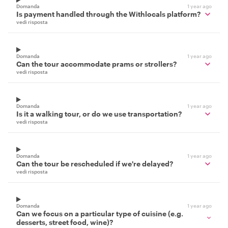
Domanda
1 year ago
Is payment handled through the Withlocals platform?
vedi risposta
Domanda
1 year ago
Can the tour accommodate prams or strollers?
vedi risposta
Domanda
1 year ago
Is it a walking tour, or do we use transportation?
vedi risposta
Domanda
1 year ago
Can the tour be rescheduled if we're delayed?
vedi risposta
Domanda
1 year ago
Can we focus on a particular type of cuisine (e.g.
desserts, street food, wine)?