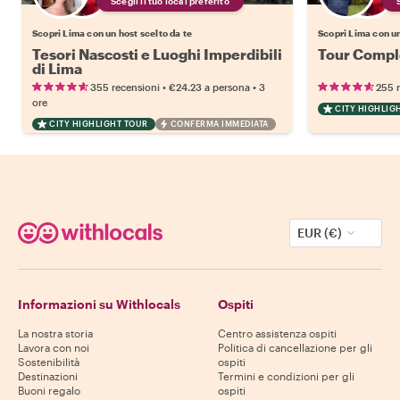
Scegli il tuo local preferito
Scopri Lima con un host scelto da te
Scopri Lima con un
Tesori Nascosti e Luoghi Imperdibili
Tour Comple
di Lima
•
•
355 recensioni
€24.23
a persona
3
255 
ore
CITY HIGHLIG
CITY HIGHLIGHT TOUR
CONFERMA IMMEDIATA
EUR (€)
Informazioni su Withlocals
Ospiti
La nostra storia
Centro assistenza ospiti
Lavora con noi
Politica di cancellazione per gli
Sostenibilità
ospiti
Destinazioni
Termini e condizioni per gli
Buoni regalo
ospiti