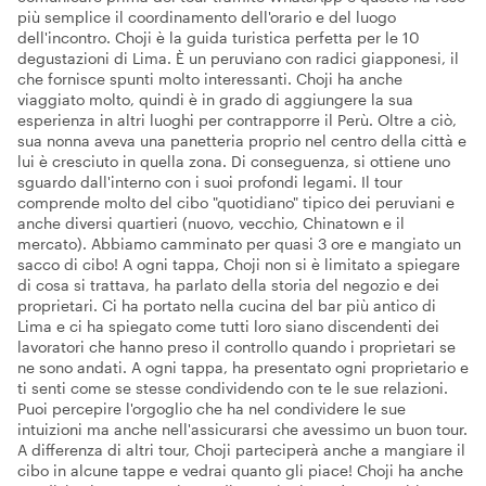
più semplice il coordinamento dell'orario e del luogo
dell'incontro. Choji è la guida turistica perfetta per le 10
degustazioni di Lima. È un peruviano con radici giapponesi, il
che fornisce spunti molto interessanti. Choji ha anche
viaggiato molto, quindi è in grado di aggiungere la sua
esperienza in altri luoghi per contrapporre il Perù. Oltre a ciò,
sua nonna aveva una panetteria proprio nel centro della città e
lui è cresciuto in quella zona. Di conseguenza, si ottiene uno
sguardo dall'interno con i suoi profondi legami. Il tour
comprende molto del cibo "quotidiano" tipico dei peruviani e
anche diversi quartieri (nuovo, vecchio, Chinatown e il
mercato). Abbiamo camminato per quasi 3 ore e mangiato un
sacco di cibo! A ogni tappa, Choji non si è limitato a spiegare
di cosa si trattava, ha parlato della storia del negozio e dei
proprietari. Ci ha portato nella cucina del bar più antico di
Lima e ci ha spiegato come tutti loro siano discendenti dei
lavoratori che hanno preso il controllo quando i proprietari se
ne sono andati. A ogni tappa, ha presentato ogni proprietario e
ti senti come se stesse condividendo con te le sue relazioni.
Puoi percepire l'orgoglio che ha nel condividere le sue
intuizioni ma anche nell'assicurarsi che avessimo un buon tour.
A differenza di altri tour, Choji parteciperà anche a mangiare il
cibo in alcune tappe e vedrai quanto gli piace! Choji ha anche