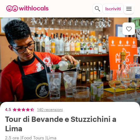
Iscriviti
4,5
140 recensioni
Tour di Bevande e Stuzzichini a
Lima
2.5 ore
Food Tours
Lima