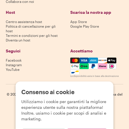
Collabora con noi
Host
Scarica la nostra app
Centro assistenza host
App Store
Politica di cancellazione per gli
Google Play Store
host
Termini e condizioni per gli host
Diventa un host
Seguici
Accettiamo
Mastercard, Visa, Amex, Di
Facebook
Instagram
YouTube
La disponibilità varia in base alla destinazione
Consenso ai cookie
©
2026
Withlocals.com
|
Informativa sulla privacy
|
Cookie
|
Mappa del
sito
Utilizziamo i cookie per garantirti la migliore
esperienza utente sulla nostra piattaforma!
Inoltre, usiamo i cookie per scopi di analisi e
marketing.