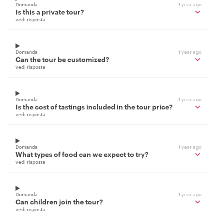
Domanda
1 year ago
Is this a private tour?
vedi risposta
Domanda
1 year ago
Can the tour be customized?
vedi risposta
Domanda
1 year ago
Is the cost of tastings included in the tour price?
vedi risposta
Domanda
1 year ago
What types of food can we expect to try?
vedi risposta
Domanda
1 year ago
Can children join the tour?
vedi risposta