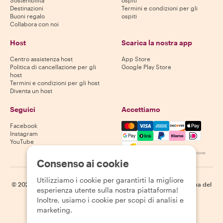
Sostenibilità
ospiti
Destinazioni
Termini e condizioni per gli
Buoni regalo
ospiti
Collabora con noi
Host
Scarica la nostra app
Centro assistenza host
App Store
Politica di cancellazione per gli
Google Play Store
host
Termini e condizioni per gli host
Diventa un host
Seguici
Accettiamo
Mastercard, Visa, Amex, Di
Facebook
Instagram
YouTube
La disponibilità varia in base alla destinazione
Consenso ai cookie
Utilizziamo i cookie per garantirti la migliore
©
2026
Withlocals.com
|
Informativa sulla privacy
|
Cookie
|
Mappa del
esperienza utente sulla nostra piattaforma!
sito
Inoltre, usiamo i cookie per scopi di analisi e
marketing.