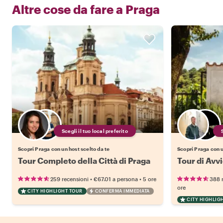
Altre cose da fare a
Praga
Scegli il tuo local preferito
Scopri Praga con un host scelto da te
Scopri Praga con u
Tour Completo della Città di Praga
Tour di Avvi
•
•
259 recensioni
€67.01
a persona
5 ore
388 
ore
CITY HIGHLIGHT TOUR
CONFERMA IMMEDIATA
CITY HIGHLIG