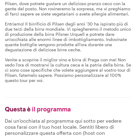
Pilsen, dove potrete gustare un delizioso pranzo ceco con la
gente del posto. Non rovineremo la sorpresa, ma vi preghiamo
di farci sapere se siete vegetariani o avete allergie alimentari.
Entriamo! Il birrificio di Pilsen degli anni '30 ha ispirato più di
due terzi della birra mondiale. Vi spiegheremo il metodo unico
di produzione della birra Pilsner Urquell e potrete dare
un'occhiata alle enormi linee di imbottigliamento. Indovinate
quante bottiglie vengono prodotte all'ora durante una
degustazione di deliziose birre ceche.
Venite a scoprire il miglior vino e birra di Praga con me! Non
vedo l'ora di mostrarvi la cultura ceca e la patria della birra. Se
ci sono cose specifiche che volete aggiungere al vostro tour di
Pilsen, fatemelo sapere. Possiamo personalizzare al 100%
questo tour per voi.
Questa è
il programma
Dai un'occhiata al programma qui sotto per vedere
cosa farai con il tuo host locale. Sentiti libero di
personalizzare questa offerta con {host con