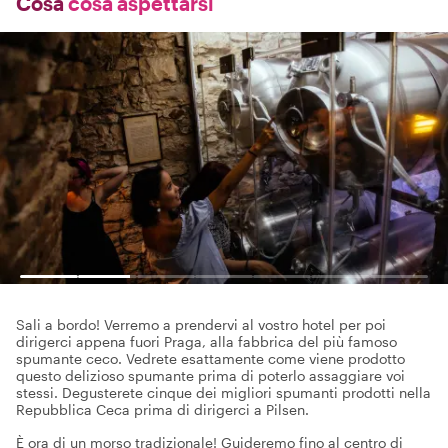
Cosa
cosa aspettarsi
Sali a bordo! Verremo a prendervi al vostro hotel per poi
dirigerci appena fuori Praga, alla fabbrica del più famoso
spumante ceco. Vedrete esattamente come viene prodotto
questo delizioso spumante prima di poterlo assaggiare voi
stessi. Degusterete cinque dei migliori spumanti prodotti nella
Repubblica Ceca prima di dirigerci a Pilsen.
È ora di un morso tradizionale! Guideremo fino al centro di