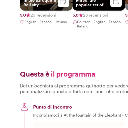
In the Baroque 'n'
Mirco, the
Roll city
popularizer of
sicilianity
5,0
29 recensioni
5,0
23 recensioni
5
English・Español・Italiano
Deutsch・English・Español・
Italiano
Questa è
il programma
Dai un'occhiata al programma qui sotto per vedere c
personalizzare questa offerta con l'host che prefer
Punto di incontro
Incontriamoci a At the fountain of the Elephant - Ca