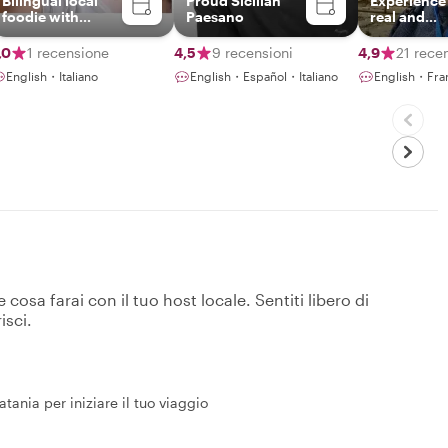
Bilingual local
Proud Sicilian
Experience
foodie with
Paesano
real and
British vibes &
authentic S
Sicilian soul -
,0
1 recensione
4,5
9 recensioni
4,9
21 rece
Ready to share
English・Italiano
English・Español・Italiano
English・Fran
authentic Catania
flavors!
osa farai con il tuo host locale. Sentiti libero di
isci.
tania per iniziare il tuo viaggio