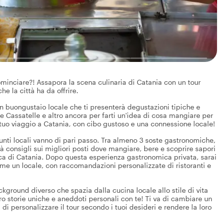
cominciare?! Assapora la scena culinaria di Catania con un tour
he la città ha da offrire.
i un buongustaio locale che ti presenterà degustazioni tipiche e
e Cassatelle e altro ancora per farti un'idea di cosa mangiare per
il tuo viaggio a Catania, con cibo gustoso e una connessione locale!
punti locali vanno di pari passo. Tra almeno 3 soste gastronomiche,
erà consigli sui migliori posti dove mangiare, bere e scoprire sapori
ica di Catania. Dopo questa esperienza gastronomica privata, sarai
e un locale, con raccomandazioni personalizzate di ristoranti e
ckground diverso che spazia dalla cucina locale allo stile di vita
ro storie uniche e aneddoti personali con te! Ti va di cambiare un
 di personalizzare il tour secondo i tuoi desideri e rendere la loro