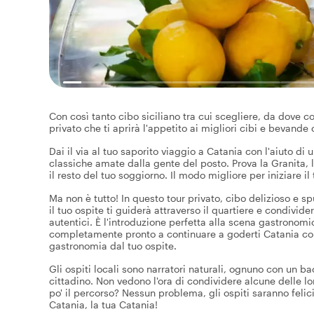
Con così tanto cibo siciliano tra cui scegliere, da dove 
privato che ti aprirà l'appetito ai migliori cibi e bevande c
Dai il via al tuo saporito viaggio a Catania con l'aiuto d
classiche amate dalla gente del posto. Prova la Granita, l
il resto del tuo soggiorno. Il modo migliore per iniziare 
Ma non è tutto! In questo tour privato, cibo delizioso e s
il tuo ospite ti guiderà attraverso il quartiere e condivid
autentici. È l'introduzione perfetta alla scena gastronom
completamente pronto a continuare a goderti Catania com
gastronomia dal tuo ospite.
Gli ospiti locali sono narratori naturali, ognuno con un ba
cittadino. Non vedono l'ora di condividere alcune delle lo
po' il percorso? Nessun problema, gli ospiti saranno felici
Catania, la tua Catania!