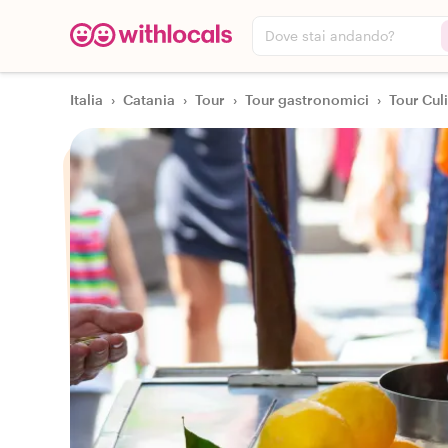
Dove stai andando?
Italia
›
Catania
›
Tour
›
Tour gastronomici
›
Tour Cul