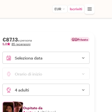
EUR
Iscriviti
€87.13
Privato
a persona
5,0
85 recensioni
Seleziona data
Orario di inizio
4 adulti
Ospitato da