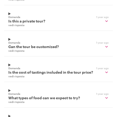
Domanda
1 year ago
Is this a private tour?
vedi risposta
Domanda
1 year ago
Can the tour be customized?
vedi risposta
Domanda
1 year ago
Is the cost of tastings included in the tour price?
vedi risposta
Domanda
1 year ago
What types of food can we expect to try?
vedi risposta