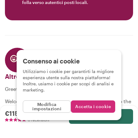
folla verso autentici posti locali.
Consenso ai cookie
Utilizziamo i cookie per garantirti la migliore
Altro
chi sono
esperienza utente sulla nostra piattaforma!
Inoltre, usiamo i cookie per scopi di analisi e
Greetings, Adventurer! 🌍✨
marketing.
Welcome to Withlocals! Your spellbinding guide to the
Modifica
Accetta i cookie
wonders hidden in every corner of the globe. Our
impostazioni
€115.81
a persona
friendly global guides are eager to help you uncover
Seleziona
0 recensioni
the unique, the extraordinary, and the unmissable in
cities all over the world.