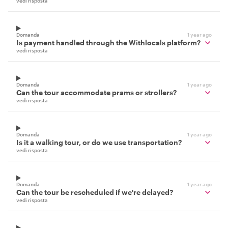
vedi risposta
Domanda
1 year ago
Is payment handled through the Withlocals platform?
vedi risposta
Domanda
1 year ago
Can the tour accommodate prams or strollers?
vedi risposta
Domanda
1 year ago
Is it a walking tour, or do we use transportation?
vedi risposta
Domanda
1 year ago
Can the tour be rescheduled if we're delayed?
vedi risposta