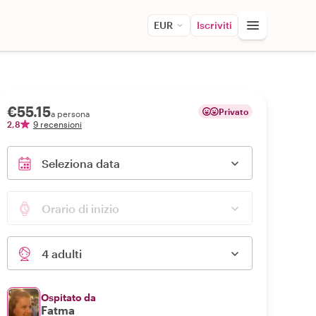
EUR
Iscriviti
€55.15
Privato
a persona
2,8
9 recensioni
Seleziona data
Orario di inizio
4 adulti
Ospitato da
Fatma