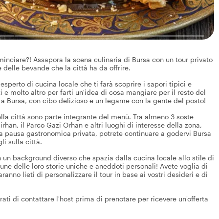
minciare?! Assapora la scena culinaria di Bursa con un tour privato
e delle bevande che la città ha da offrire.
 esperto di cucina locale che ti farà scoprire i sapori tipici e
i e molto altro per farti un'idea di cosa mangiare per il resto del
o a Bursa, con cibo delizioso e un legame con la gente del posto!
della città sono parte integrante del menù. Tra almeno 3 soste
an, il Parco Gazi Orhan e altri luoghi di interesse della zona,
a pausa gastronomica privata, potrete continuare a godervi Bursa
i sulla città.
on un background diverso che spazia dalla cucina locale allo stile di
cune delle loro storie uniche e aneddoti personali! Avete voglia di
nno lieti di personalizzare il tour in base ai vostri desideri e di
rati di contattare l'host prima di prenotare per ricevere un'offerta