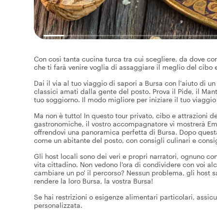
Con così tanta cucina turca tra cui scegliere, da dove co
che ti farà venire voglia di assaggiare il meglio del cibo 
Dai il via al tuo viaggio di sapori a Bursa con l'aiuto di un
classici amati dalla gente del posto. Prova il Pide, il Mant
tuo soggiorno. Il modo migliore per iniziare il tuo viaggi
Ma non è tutto! In questo tour privato, cibo e attrazioni 
gastronomiche, il vostro accompagnatore vi mostrerà Emirh
offrendovi una panoramica perfetta di Bursa. Dopo quest
come un abitante del posto, con consigli culinari e consigl
Gli host locali sono dei veri e propri narratori, ognuno c
vita cittadino. Non vedono l'ora di condividere con voi al
cambiare un po' il percorso? Nessun problema, gli host sara
rendere la loro Bursa, la vostra Bursa!
Se hai restrizioni o esigenze alimentari particolari, assicu
personalizzata.