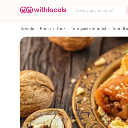
Dove stai andando?
Turchia
›
Bursa
›
Tour
›
Tour gastronomici
›
Tour di 