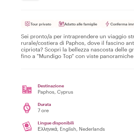
Tour privato
Adatto alle famiglie
Conferma im
Sei pronto/a per intraprendere un viaggio st
rurale/costiera di Paphos, dove il fascino an
cipriota? Scopri la bellezza nascosta delle g
fino a "Mundigo Top" con viste panoramiche 
Destinazione
Paphos
, Cyprus
Durata
7 ore
Lingue disponibili
Ελληνικά, English, Nederlands