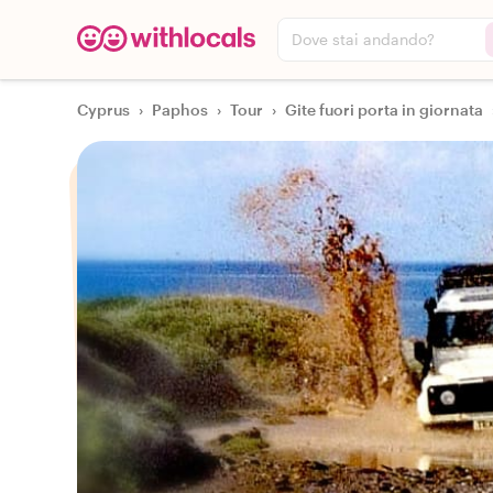
Dove stai andando?
Cyprus
›
Paphos
›
Tour
›
Gite fuori porta in giornata