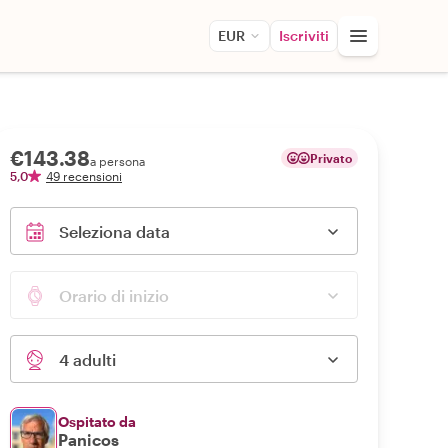
EUR
Iscriviti
€143.38
Privato
a persona
5,0
49 recensioni
Seleziona data
Orario di inizio
4 adulti
Ospitato da
Panicos