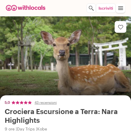
Iscriviti
5,0
43 recensioni
Crociera Escursione a Terra: Nara
Highlights
9 ore
Day Trips
Kobe