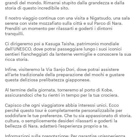
grandi del mondo. Rimarrai stupito dalla grandezza e dalla
storia di questo incredibile sito.
Il nostro viaggio continua con una visita a Nigatsudo, una sala
serena con viste mozzafiato sulla città e sul Parco di Nara.
Prenditi un momento per rilassarti e goderti i dintorni
tranquilli.
Ci dirigeremo poi a Kasuga Taisha, patrimonio mondiale
dell'UNESCO, dove potrai passeggiare lungo i suoi iconici
sentieri fiancheggiati da lanterne vermiglie e conoscere la sua
ricca storia.
Infine, visiteremo la Via Sanjo Dori, dove potrai assistere
all'arte tradizionale della preparazione del mochi e gustare
questa deliziosa prelibatezza giapponese.
Al termine della giornata, torneremo al porto di Kobe,
assicurandoci che tu rientri in tempo per la tua crociera.
Capisco che ogni viaggiatore abbia interessi unici. Ecco
perché questo tour è completamente personalizzabile per
soddisfare le tue preferenze. Che tu sia appassionato di storia,
cultura, o semplicemente desideri rilassarti e goderti la
bellezza di Nara, adatterò l'esperienza proprio a te.
Informazioni sulla prenotazione: Per garantire un'esperienza