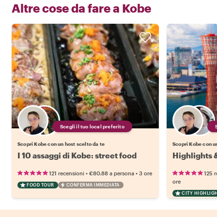
Altre cose da fare a
Kobe
Scegli il tuo local preferito
Scopri Kobe con un host scelto da te
Scopri Kobe con un
I 10 assaggi di Kobe: street food
Highlights
•
•
121 recensioni
€80.88
a persona
3 ore
125 r
ore
FOOD TOUR
CONFERMA IMMEDIATA
CITY HIGHLIG