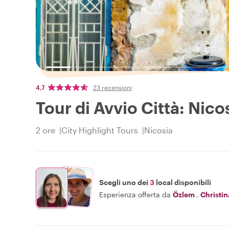
4,7
23 recensioni
Tour di Avvio Città: Nico
2 ore
City Highlight Tours
Nicosia
Scegli uno dei
3
local disponibili
Esperienza offerta da
Özlem
,
Christin