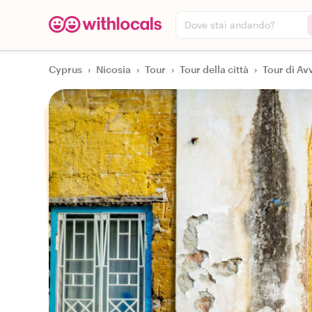
Dove stai andando?
Cyprus
›
Nicosia
›
Tour
›
Tour della città
›
Tour di Avv