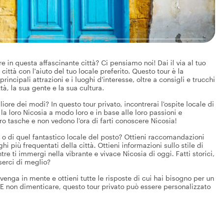
 in questa affascinante città? Ci pensiamo noi! Dai il via al tuo
ittà con l'aiuto del tuo locale preferito. Questo tour è la
incipali attrazioni e i luoghi d'interesse, oltre a consigli e trucchi
tà, la sua gente e la sua cultura.
liore dei modi? In questo tour privato, incontrerai l'ospite locale di
la loro Nicosia a modo loro e in base alle loro passioni e
ro tasche e non vedono l'ora di farti conoscere Nicosia!
e o di quel fantastico locale del posto? Ottieni raccomandazioni
hi più frequentati della città. Ottieni informazioni sullo stile di
tre ti immergi nella vibrante e vivace Nicosia di oggi. Fatti storici,
sserci di meglio?
enga in mente e ottieni tutte le risposte di cui hai bisogno per un
 E non dimenticare, questo tour privato può essere personalizzato