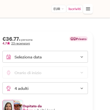
EUR
Iscriviti
€36.77
Privato
a persona
4,7
23 recensioni
Seleziona data
Orario di inizio
4 adulti
Ospitato da