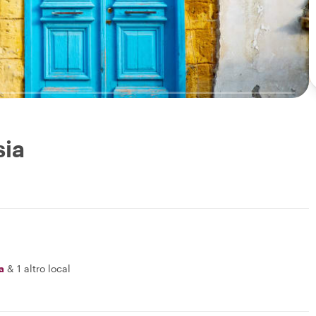
sia
a
&
1 altro local