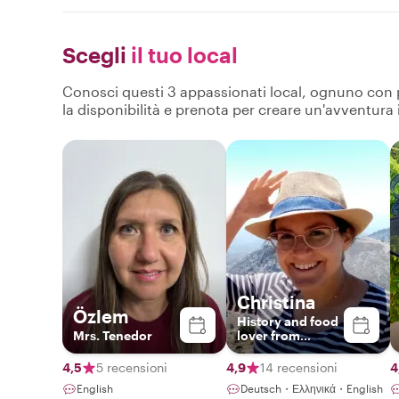
Scegli
il tuo local
Conosci questi 3 appassionati local, ognuno con pro
la disponibilità e prenota per creare un'avventura
Christina
Özlem
History and food
Mrs. Tenedor
lover from
Cyprus
4,5
5 recensioni
4,9
14 recensioni
4
English
Deutsch・Ελληνικά・English