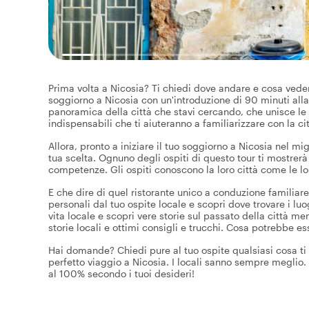
Prima volta a Nicosia? Ti chiedi dove andare e cosa vedere
soggiorno a Nicosia con un'introduzione di 90 minuti alla c
panoramica della città che stavi cercando, che unisce le pr
indispensabili che ti aiuteranno a familiarizzare con la cit
Allora, pronto a iniziare il tuo soggiorno a Nicosia nel mig
tua scelta. Ognuno degli ospiti di questo tour ti mostrerà 
competenze. Gli ospiti conoscono la loro città come le lo
E che dire di quel ristorante unico a conduzione familiar
personali dal tuo ospite locale e scopri dove trovare i luog
vita locale e scopri vere storie sul passato della città men
storie locali e ottimi consigli e trucchi. Cosa potrebbe e
Hai domande? Chiedi pure al tuo ospite qualsiasi cosa ti v
perfetto viaggio a Nicosia. I locali sanno sempre meglio.
al 100% secondo i tuoi desideri!