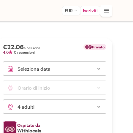
EUR
Iscriviti
€22.06
Privato
a persona
4,0
0 recensioni
Seleziona data
Orario di inizio
4 adulti
Ospitato da
Withlocals