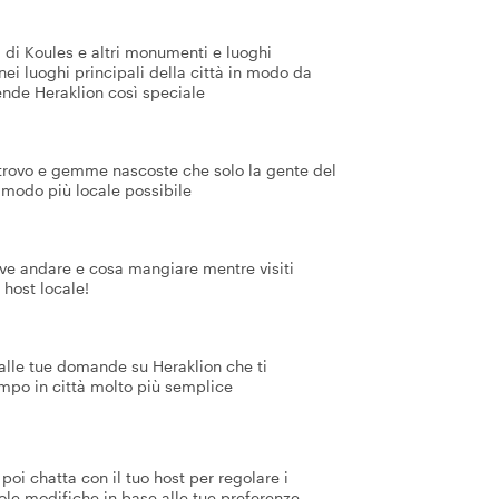
a di Koules e altri monumenti e luoghi
à nei luoghi principali della città in modo da
rende Heraklion così speciale
 ritrovo e gemme nascoste che solo la gente del
l modo più locale possibile
dove andare e cosa mangiare mentre visiti
o host locale!
 alle tue domande su Heraklion che ti
tempo in città molto più semplice
poi chatta con il tuo host per regolare i
ole modifiche in base alle tue preferenze.