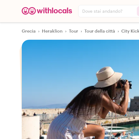
Dove stai andando?
Grecia
›
Heraklion
›
Tour
›
Tour della città
›
City Kic