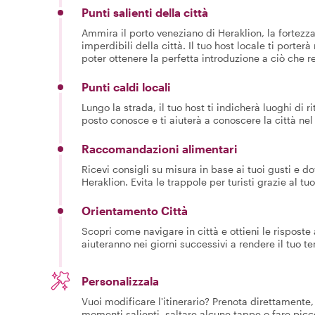
Punti salienti della città
Ammira il porto veneziano di Heraklion, la fortezz
imperdibili della città. Il tuo host locale ti porter
poter ottenere la perfetta introduzione a ciò che 
Punti caldi locali
Lungo la strada, il tuo host ti indicherà luoghi di
posto conosce e ti aiuterà a conoscere la città ne
Raccomandazioni alimentari
Ricevi consigli su misura in base ai tuoi gusti e 
Heraklion. Evita le trappole per turisti grazie al tu
Orientamento Città
Scopri come navigare in città e ottieni le risposte
aiuteranno nei giorni successivi a rendere il tuo 
Personalizzala
Vuoi modificare l'itinerario? Prenota direttamente, 
momenti salienti, saltare alcune tappe o fare picc