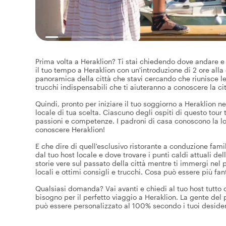
Prima volta a Heraklion? Ti stai chiedendo dove andare e 
il tuo tempo a Heraklion con un'introduzione di 2 ore alla c
panoramica della città che stavi cercando che riunisce le p
trucchi indispensabili che ti aiuteranno a conoscere la cit
Quindi, pronto per iniziare il tuo soggiorno a Heraklion ne
locale di tua scelta. Ciascuno degli ospiti di questo tour
passioni e competenze. I padroni di casa conoscono la lor
conoscere Heraklion!
E che dire di quell'esclusivo ristorante a conduzione famil
dal tuo host locale e dove trovare i punti caldi attuali del
storie vere sul passato della città mentre ti immergi nel pr
locali e ottimi consigli e trucchi. Cosa può essere più fan
Qualsiasi domanda? Vai avanti e chiedi al tuo host tutto ci
bisogno per il perfetto viaggio a Heraklion. La gente del
può essere personalizzato al 100% secondo i tuoi desider