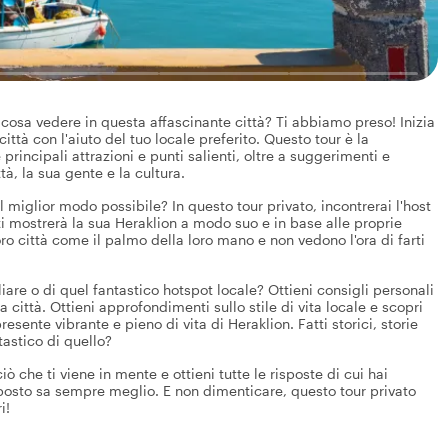
cosa vedere in questa affascinante città? Ti abbiamo preso! Inizia
ittà con l'aiuto del tuo locale preferito. Questo tour è la
rincipali attrazioni e punti salienti, oltre a suggerimenti e
tà, la sua gente e la cultura.
l miglior modo possibile? In questo tour privato, incontrerai l'host
 ti mostrerà la sua Heraklion a modo suo e in base alle proprie
o città come il palmo della loro mano e non vedono l'ora di farti
iare o di quel fantastico hotspot locale? Ottieni consigli personali
la città. Ottieni approfondimenti sullo stile di vita locale e scopri
esente vibrante e pieno di vita di Heraklion. Fatti storici, storie
tastico di quello?
ò che ti viene in mente e ottieni tutte le risposte di cui hai
 posto sa sempre meglio. E non dimenticare, questo tour privato
i!