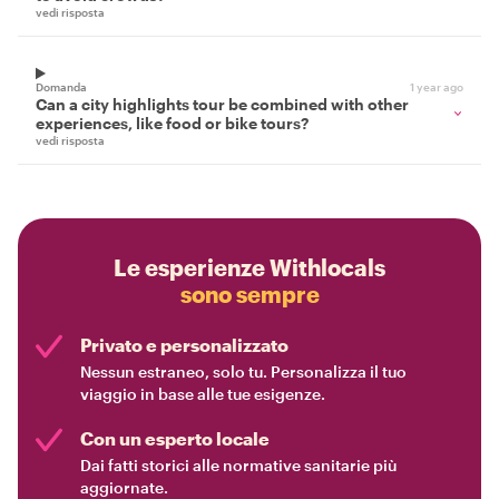
vedi risposta
Domanda
1 year ago
Can a city highlights tour be combined with other
experiences, like food or bike tours?
vedi risposta
Le esperienze Withlocals
sono sempre
Privato e personalizzato
Nessun estraneo, solo tu. Personalizza il tuo
viaggio in base alle tue esigenze.
Con un esperto locale
Dai fatti storici alle normative sanitarie più
aggiornate.