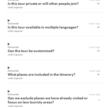
Is this tour private or will other people join?
vedi risposta
Domanda
1 year ago
Is this tour available in multiple languages?
vedi risposta
Domanda
1 year ago
Can the tour be customized?
vedi risposta
Domanda
1 year ago
What places are included in the itinerary?
vedi risposta
Domanda
1 year ago
Can we exclude places we have already visited or
focus on less touristy areas?
vedi risposta