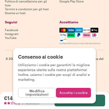
Politica di cancellazione per gli
Google Play Store
host
Termini e condizioni per gli host
Diventa un host
Seguici
Accettiamo
Mastercard, Visa, Amex, Di
Facebook
Instagram
YouTube
La disponibilità varia in base alla destinazione
Consenso ai cookie
©
2026
Withlocals.com
|
Informativa sulla privacy
|
Cookie
|
Mappa del
sito
Utilizziamo i cookie per garantirti la migliore
esperienza utente sulla nostra piattaforma!
Inoltre, usiamo i cookie per scopi di analisi e
marketing.
Modifica
Accetta i cookie
impostazioni
€14.71
a persona
Seleziona
11 recensioni