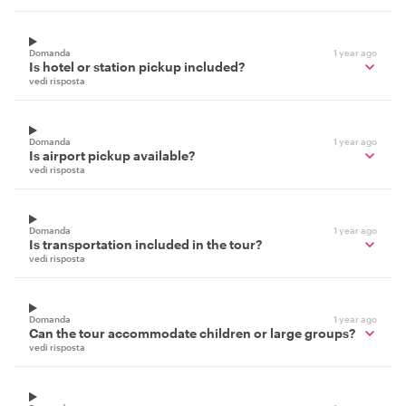
Domanda
1 year ago
Is hotel or station pickup included?
vedi risposta
Domanda
1 year ago
Is airport pickup available?
vedi risposta
Domanda
1 year ago
Is transportation included in the tour?
vedi risposta
Domanda
1 year ago
Can the tour accommodate children or large groups?
vedi risposta