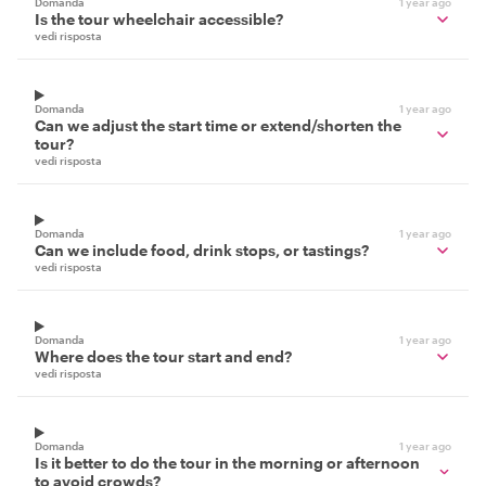
Domanda
1 year ago
Is the tour wheelchair accessible?
vedi risposta
Domanda
1 year ago
Can we adjust the start time or extend/shorten the
tour?
vedi risposta
Domanda
1 year ago
Can we include food, drink stops, or tastings?
vedi risposta
Domanda
1 year ago
Where does the tour start and end?
vedi risposta
Domanda
1 year ago
Is it better to do the tour in the morning or afternoon
to avoid crowds?