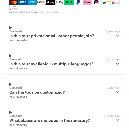
Mastercard, Visa, Amex, Discover, Apple Pay, Google Pay
La disponibilità varia in base alla destinazione
Domanda
1 year ago
Is this tour private or will other people join?
vedi risposta
Domanda
1 year ago
Is this tour available in multiple languages?
vedi risposta
Domanda
1 year ago
Can the tour be customized?
vedi risposta
Domanda
1 year ago
What places are included in the itinerary?
vedi risposta