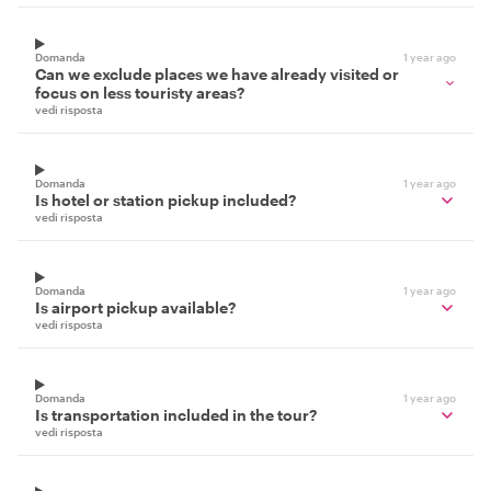
Domanda
1 year ago
Can we exclude places we have already visited or
focus on less touristy areas?
vedi risposta
Domanda
1 year ago
Is hotel or station pickup included?
vedi risposta
Domanda
1 year ago
Is airport pickup available?
vedi risposta
Domanda
1 year ago
Is transportation included in the tour?
vedi risposta