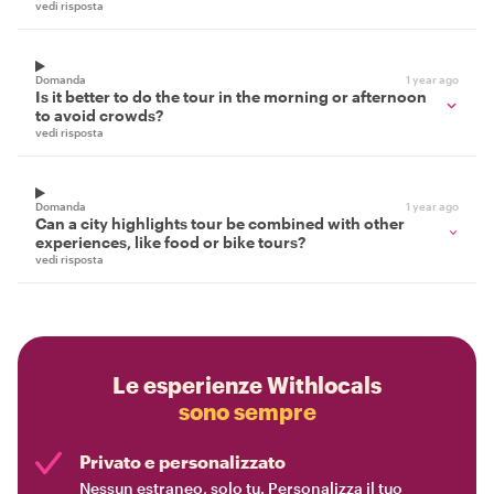
vedi risposta
Domanda
1 year ago
Is it better to do the tour in the morning or afternoon
to avoid crowds?
vedi risposta
Domanda
1 year ago
Can a city highlights tour be combined with other
experiences, like food or bike tours?
vedi risposta
Le esperienze Withlocals
sono sempre
Privato e personalizzato
Nessun estraneo, solo tu. Personalizza il tuo