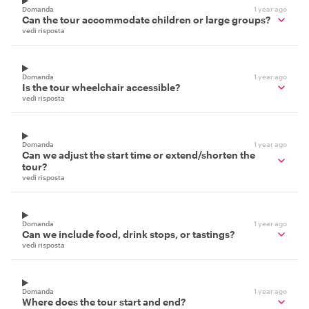
Domanda
1 year ago
Can the tour accommodate children or large groups?
vedi risposta
Domanda
1 year ago
Is the tour wheelchair accessible?
vedi risposta
Domanda
1 year ago
Can we adjust the start time or extend/shorten the
tour?
vedi risposta
Domanda
1 year ago
Can we include food, drink stops, or tastings?
vedi risposta
Domanda
1 year ago
Where does the tour start and end?