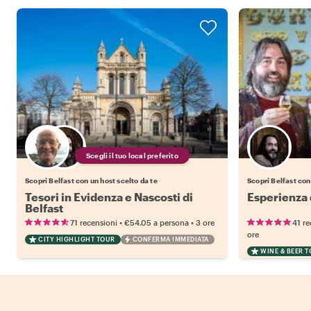
Scegli il tuo local preferito
Scopri Belfast con un host scelto da te
Scopri Belfast co
Tesori in Evidenza e Nascosti di
Esperienza 
Belfast
•
•
71 recensioni
€54.05
a persona
3 ore
41 re
ore
CITY HIGHLIGHT TOUR
CONFERMA IMMEDIATA
WINE & BEER 