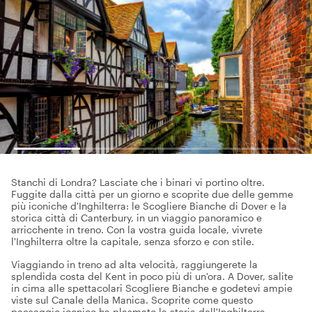
Stanchi di Londra? Lasciate che i binari vi portino oltre.
Fuggite dalla città per un giorno e scoprite due delle gemme
più iconiche d'Inghilterra: le Scogliere Bianche di Dover e la
storica città di Canterbury, in un viaggio panoramico e
arricchente in treno. Con la vostra guida locale, vivrete
l'Inghilterra oltre la capitale, senza sforzo e con stile.
Viaggiando in treno ad alta velocità, raggiungerete la
splendida costa del Kent in poco più di un'ora. A Dover, salite
in cima alle spettacolari Scogliere Bianche e godetevi ampie
viste sul Canale della Manica. Scoprite come questo
paesaggio iconico ha plasmato la storia dell'Inghilterra,