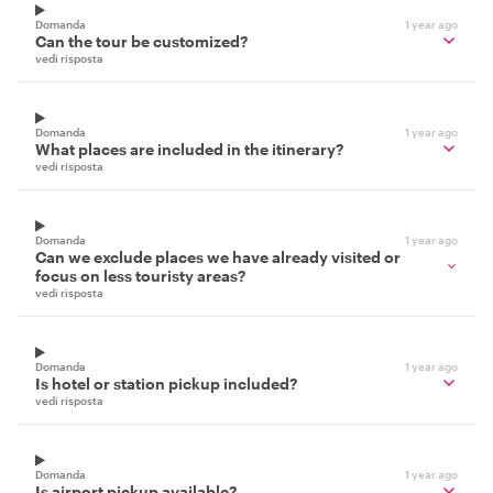
Domanda
1 year ago
Can the tour be customized?
vedi risposta
Domanda
1 year ago
What places are included in the itinerary?
vedi risposta
Domanda
1 year ago
Can we exclude places we have already visited or
focus on less touristy areas?
vedi risposta
Domanda
1 year ago
Is hotel or station pickup included?
vedi risposta
Domanda
1 year ago
Is airport pickup available?