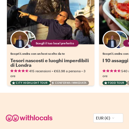
Scegli il tuo local preferito
Scopri Londra con un host scelto da te
Scopri Londra con 
Tesori nascosti e luoghi imperdibili
I 10 assaggi
di Londra
•
•
415 recensioni
€63.98
a persona
3
540 
ore
ore
CITY HIGHLIGHT TOUR
CONFERMA IMMEDIATA
FOOD TOUR
EUR (€)