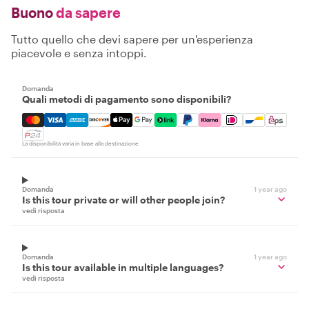
Buono
da sapere
Tutto quello che devi sapere per un'esperienza
piacevole e senza intoppi.
Domanda
Quali metodi di pagamento sono disponibili?
Mastercard, Visa, Amex, Discover, Apple Pay, Google Pay
La disponibilità varia in base alla destinazione
Domanda
1 year ago
Is this tour private or will other people join?
vedi risposta
Domanda
1 year ago
Is this tour available in multiple languages?
vedi risposta