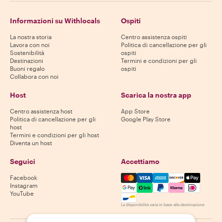
Informazioni su Withlocals
Ospiti
La nostra storia
Centro assistenza ospiti
Lavora con noi
Politica di cancellazione per gli
Sostenibilità
ospiti
Destinazioni
Termini e condizioni per gli
Buoni regalo
ospiti
Collabora con noi
Host
Scarica la nostra app
Centro assistenza host
App Store
Politica di cancellazione per gli
Google Play Store
host
Termini e condizioni per gli host
Diventa un host
Seguici
Accettiamo
Mastercard, Visa, Amex, Di
Facebook
Instagram
YouTube
La disponibilità varia in base alla destinazione