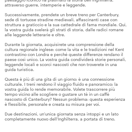
attraverso guerre, intemperie e leggende.
Successivamente, prendete un breve treno per Canterbury,
sede di tortuose stradine medievali, affascinanti case con
struttura a graticcio e la sua cattedrale di fama mondiale. Qui,
la vostra guida svelerà gli strati di storia, dalle radici romane
alle leggende letterarie e oltre.
Durante la giornata, acquisirete una comprensione della
cultura regionale inglese: come la vita e le tradizioni nel Kent
contrastino con Londra e perché queste differenze rendano il
paese così unico. La vostra guida condividerà storie personali,
leggende locali e scorci nascosti che non troverete in una
guida turistica.
Questa è più di una gita di un giorno: è una connessione
culturale. I treni rendono il viaggio fluido e panoramico; la
vostra guida lo rende memorabile. Volete trascorrere più
tempo vicino alle scogliere o gustare un tè in un caffè
nascosto di Canterbury? Nessun problema: questa esperienza
è flessibile, personale e creata su misura per voi.
Due destinazioni, un'unica giornata senza intoppi e un lato
completamente nuovo dell'Inghilterra, a portata di treno.