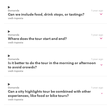
Domanda
1 year ago
Can we include food, drink stops, or tastings?
vedi risposta
Domanda
1 year ago
Where does the tour start and end?
vedi risposta
Domanda
1 year ago
Is it better to do the tour in the morning or afternoon
to avoid crowds?
vedi risposta
Domanda
1 year ago
Can a city highlights tour be combined with other
experiences, like food or bike tours?
vedi risposta