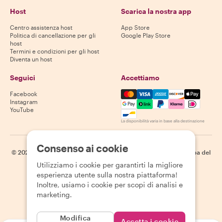
Host
Scarica la nostra app
Centro assistenza host
App Store
Politica di cancellazione per gli
Google Play Store
host
Termini e condizioni per gli host
Diventa un host
Seguici
Accettiamo
Mastercard, Visa, Amex, Di
Facebook
Instagram
YouTube
La disponibilità varia in base alla destinazione
Consenso ai cookie
©
2026
Withlocals.com
|
Informativa sulla privacy
|
Cookie
|
Mappa del
sito
Utilizziamo i cookie per garantirti la migliore
esperienza utente sulla nostra piattaforma!
Inoltre, usiamo i cookie per scopi di analisi e
marketing.
Modifica
Accetta i cookie