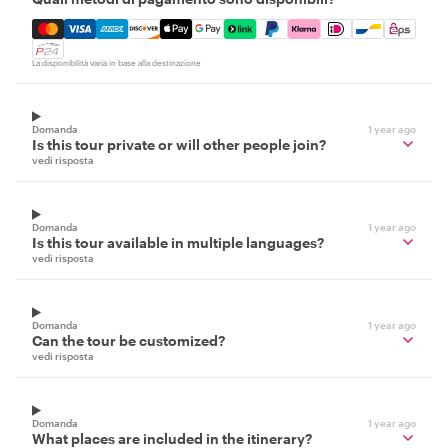
Mastercard, Visa, Amex, Discover, Apple Pay, Google Pay
La disponibilità varia in base alla destinazione
Domanda
1 year ago
Is this tour private or will other people join?
vedi risposta
Domanda
1 year ago
Is this tour available in multiple languages?
vedi risposta
Domanda
1 year ago
Can the tour be customized?
vedi risposta
Domanda
1 year ago
What places are included in the itinerary?