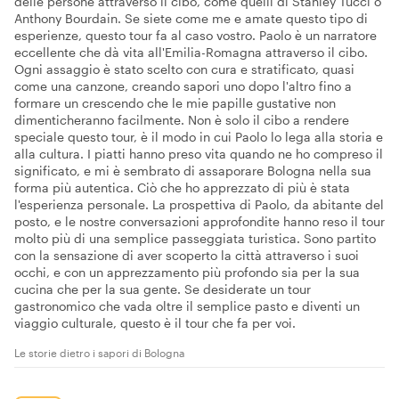
delle persone attraverso il cibo, come quelli di Stanley Tucci o
Anthony Bourdain. Se siete come me e amate questo tipo di
esperienze, questo tour fa al caso vostro. Paolo è un narratore
eccellente che dà vita all'Emilia-Romagna attraverso il cibo.
Ogni assaggio è stato scelto con cura e stratificato, quasi
come una canzone, creando sapori uno dopo l'altro fino a
formare un crescendo che le mie papille gustative non
dimenticheranno facilmente. Non è solo il cibo a rendere
speciale questo tour, è il modo in cui Paolo lo lega alla storia e
alla cultura. I piatti hanno preso vita quando ne ho compreso il
significato, e mi è sembrato di assaporare Bologna nella sua
forma più autentica. Ciò che ho apprezzato di più è stata
l'esperienza personale. La prospettiva di Paolo, da abitante del
posto, e le nostre conversazioni approfondite hanno reso il tour
molto più di una semplice passeggiata turistica. Sono partito
con la sensazione di aver scoperto la città attraverso i suoi
occhi, e con un apprezzamento più profondo sia per la sua
cucina che per la sua gente. Se desiderate un tour
gastronomico che vada oltre il semplice pasto e diventi un
viaggio culturale, questo è il tour che fa per voi.
Le storie dietro i sapori di Bologna