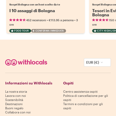
Scopri Bologna con un host scelto da te
Scopri Bologna con
I 10 assaggi di Bologna
Tesori in Ev
Bologna
•
•
452 recensioni
€113.95
a persona
3
150 
ore
ore
FOOD TOUR
CONFERMA IMMEDIATA
CITY HIGHLIG
EUR (€)
Informazioni su Withlocals
Ospiti
La nostra storia
Centro assistenza ospiti
Lavora con noi
Politica di cancellazione per gli
Sostenibilità
ospiti
Destinazioni
Termini e condizioni per gli
Buoni regalo
ospiti
Collabora con noi