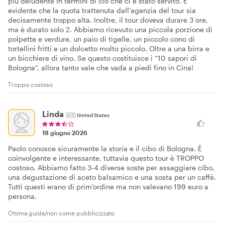
più deludente in termini di ciò che ci è stato servito. È
evidente che la quota trattenuta dall'agenzia del tour sia
decisamente troppo alta. Inoltre, il tour doveva durare 3 ore,
ma è durato solo 2. Abbiamo ricevuto una piccola porzione di
polpette e verdure, un paio di tigelle, un piccolo cono di
tortellini fritti e un dolcetto molto piccolo. Oltre a una birra e
un bicchiere di vino. Se questo costituisce i “10 sapori di
Bologna”, allora tanto vale che vada a piedi fino in Cina!
Troppo costoso
Linda
🇺🇸
United States
18 giugno 2026
Paolo conosce sicuramente la storia e il cibo di Bologna. È
coinvolgente e interessante, tuttavia questo tour è TROPPO
costoso. Abbiamo fatto 3-4 diverse soste per assaggiare cibo,
una degustazione di aceto balsamico e una sosta per un caffè.
Tutti questi erano di prim'ordine ma non valevano 199 euro a
persona.
Ottima guida/non come pubblicizzato