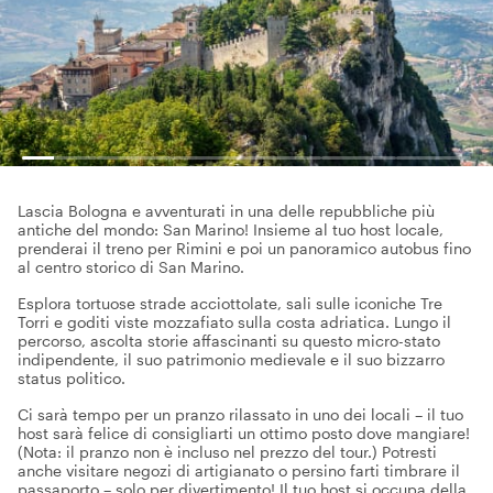
Lascia Bologna e avventurati in una delle repubbliche più
antiche del mondo: San Marino! Insieme al tuo host locale,
prenderai il treno per Rimini e poi un panoramico autobus fino
al centro storico di San Marino.
Esplora tortuose strade acciottolate, sali sulle iconiche Tre
Torri e goditi viste mozzafiato sulla costa adriatica. Lungo il
percorso, ascolta storie affascinanti su questo micro-stato
indipendente, il suo patrimonio medievale e il suo bizzarro
status politico.
Ci sarà tempo per un pranzo rilassato in uno dei locali – il tuo
host sarà felice di consigliarti un ottimo posto dove mangiare!
(Nota: il pranzo non è incluso nel prezzo del tour.) Potresti
anche visitare negozi di artigianato o persino farti timbrare il
passaporto – solo per divertimento! Il tuo host si occupa della