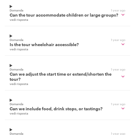
Domanda
1 year ago
Can the tour accommodate children or large groups?
vedi risposta
Domanda
1 year ago
Is the tour wheelchair accessible?
vedi risposta
Domanda
1 year ago
Can we adjust the start time or extend/shorten the
tour?
vedi risposta
Domanda
1 year ago
Can we include food, drink stops, or tastings?
vedi risposta
Domanda
1 year ago