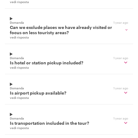
vedi risposta
Domanda
1 year ago
Can we exclude places we have already visited or
focus on less touristy areas?
vedi risposta
Domanda
1 year ago
Is hotel or station pickup included?
vedi risposta
Domanda
1 year ago
Is airport pickup available?
vedi risposta
Domanda
1 year ago
Is transportation included in the tour?
vedi risposta