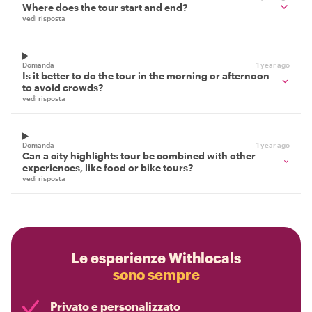
Where does the tour start and end?
vedi risposta
Domanda
1 year ago
Is it better to do the tour in the morning or afternoon
to avoid crowds?
vedi risposta
Domanda
1 year ago
Can a city highlights tour be combined with other
experiences, like food or bike tours?
vedi risposta
Le esperienze Withlocals
sono sempre
Privato e personalizzato