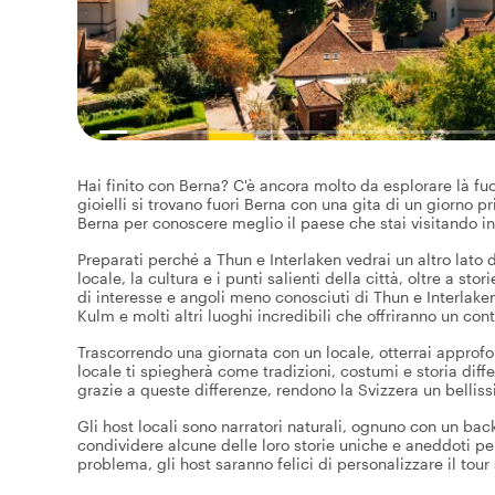
Hai finito con Berna? C'è ancora molto da esplorare là fuor
gioielli si trovano fuori Berna con una gita di un giorno p
Berna per conoscere meglio il paese che stai visitando in
Preparati perché a Thun e Interlaken vedrai un altro lato d
locale, la cultura e i punti salienti della città, oltre a st
di interesse e angoli meno conosciuti di Thun e Interlake
Kulm e molti altri luoghi incredibili che offriranno un con
Trascorrendo una giornata con un locale, otterrai approfon
locale ti spiegherà come tradizioni, costumi e storia dif
grazie a queste differenze, rendono la Svizzera un belliss
Gli host locali sono narratori naturali, ognuno con un bac
condividere alcune delle loro storie uniche e aneddoti pe
problema, gli host saranno felici di personalizzare il tour