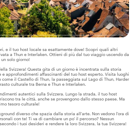
i, e il tuo host locale sa esattamente dove! Scopri quali altri
rivata a Thun e Interlaken. Ottieni di più dal tuo viaggio uscendo da
 un solo giorno!
ella Svizzera! Questa gita di un giorno è incentrata sulla storia
orie e approfondimenti affascinanti del tuo host esperto. Visita luoghi
n come il Castello di Thun, la passeggiata sul Lago di Thun, Harder
trasto culturale tra Berna e Thun e Interlaken.
dimenti autentici sulla Svizzera. Lungo la strada, il tuo host
feriscono tra le città, anche se provengono dallo stesso paese. Ma
imo tesoro culturale!
kground diverso che spazia dalla storia all'arte. Non vedono l'ora di
rsonali con te! Ti va di cambiare un po' il percorso? Nessun
 secondo i tuoi desideri e rendere la loro Svizzera, la tua Svizzera!