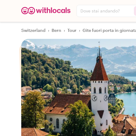
Dove stai andando?
Switzerland
›
Bern
›
Tour
›
Gite fuori porta in giornat