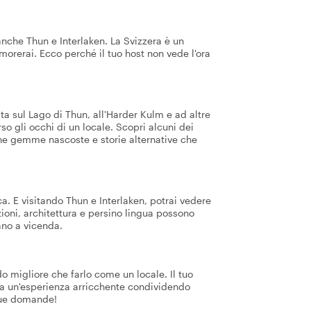
anche Thun e Interlaken. La Svizzera è un
morerai. Ecco perché il tuo host non vede l'ora
ta sul Lago di Thun, all'Harder Kulm e ad altre
rso gli occhi di un locale. Scopri alcuni dei
une gemme nascoste e storie alternative che
a. E visitando Thun e Interlaken, potrai vedere
zioni, architettura e persino lingua possono
ano a vicenda.
o migliore che farlo come un locale. Il tuo
ata un'esperienza arricchente condividendo
 tue domande!