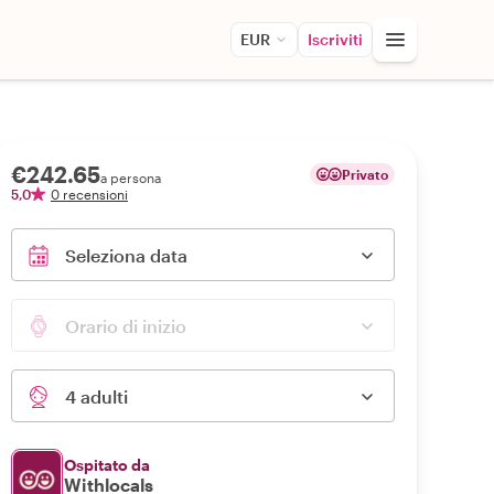
EUR
Iscriviti
€242.65
Privato
a persona
5,0
0 recensioni
Seleziona data
Orario di inizio
4 adulti
Ospitato da
Withlocals