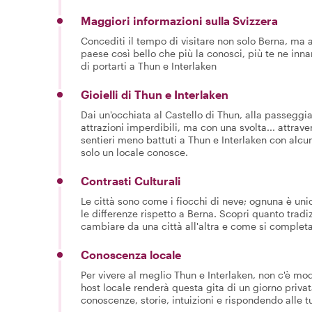
Maggiori informazioni sulla Svizzera
Concediti il tempo di visitare non solo Berna, ma 
paese così bello che più la conosci, più te ne inna
di portarti a Thun e Interlaken
Gioielli di Thun e Interlaken
Dai un'occhiata al Castello di Thun, alla passeggia
attrazioni imperdibili, ma con una svolta... attrave
sentieri meno battuti a Thun e Interlaken con alc
solo un locale conosce.
Contrasti Culturali
Le città sono come i fiocchi di neve; ognuna è unic
le differenze rispetto a Berna. Scopri quanto tradi
cambiare da una città all'altra e come si complet
Conoscenza locale
Per vivere al meglio Thun e Interlaken, non c'è mod
host locale renderà questa gita di un giorno priv
conoscenze, storie, intuizioni e rispondendo alle