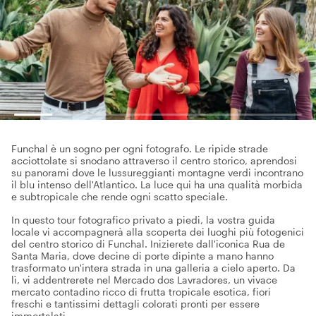
Funchal è un sogno per ogni fotografo. Le ripide strade
acciottolate si snodano attraverso il centro storico, aprendosi
su panorami dove le lussureggianti montagne verdi incontrano
il blu intenso dell'Atlantico. La luce qui ha una qualità morbida
e subtropicale che rende ogni scatto speciale.
In questo tour fotografico privato a piedi, la vostra guida
locale vi accompagnerà alla scoperta dei luoghi più fotogenici
del centro storico di Funchal. Inizierete dall'iconica Rua de
Santa Maria, dove decine di porte dipinte a mano hanno
trasformato un'intera strada in una galleria a cielo aperto. Da
lì, vi addentrerete nel Mercado dos Lavradores, un vivace
mercato contadino ricco di frutta tropicale esotica, fiori
freschi e tantissimi dettagli colorati pronti per essere
immortalati.