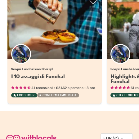
Scopri Funchal con Sherryl
Scopri Funchal co
I 10 assaggi di Funchal
Highlights
Funchal
•
•
41 recensioni
€81.62
a persona
3 ore
61 re
FOOD TOUR
CONFERMA IMMEDIATA
CITY HIGHLIG
EUR (€)