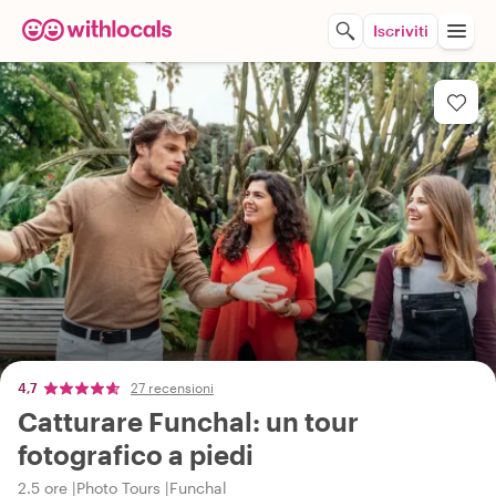
Iscriviti
4,7
27 recensioni
Catturare Funchal: un tour
fotografico a piedi
2.5 ore
Photo Tours
Funchal