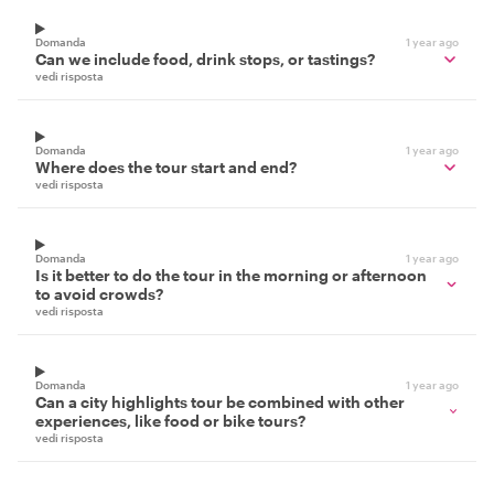
Domanda
1 year ago
Can we include food, drink stops, or tastings?
vedi risposta
Domanda
1 year ago
Where does the tour start and end?
vedi risposta
Domanda
1 year ago
Is it better to do the tour in the morning or afternoon
to avoid crowds?
vedi risposta
Domanda
1 year ago
Can a city highlights tour be combined with other
experiences, like food or bike tours?
vedi risposta