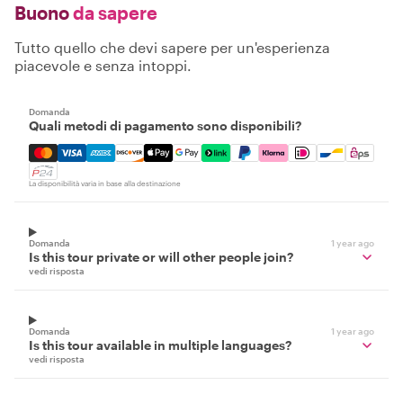
Buono
da sapere
Tutto quello che devi sapere per un'esperienza
piacevole e senza intoppi.
Domanda
Quali metodi di pagamento sono disponibili?
Mastercard, Visa, Amex, Discover, Apple Pay, Google Pay
La disponibilità varia in base alla destinazione
Domanda
1 year ago
Is this tour private or will other people join?
vedi risposta
Domanda
1 year ago
Is this tour available in multiple languages?
vedi risposta