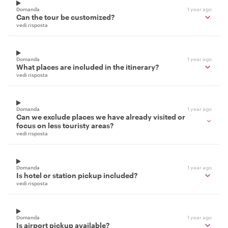
Domanda
1 year ago
Can the tour be customized?
vedi risposta
Domanda
1 year ago
What places are included in the itinerary?
vedi risposta
Domanda
1 year ago
Can we exclude places we have already visited or
focus on less touristy areas?
vedi risposta
Domanda
1 year ago
Is hotel or station pickup included?
vedi risposta
Domanda
1 year ago
Is airport pickup available?