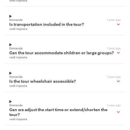
vedi risposta
Domanda
1 year ago
Is transportation included in the tour?
vedi risposta
Domanda
1 year ago
Can the tour accommodate children or large groups?
vedi risposta
Domanda
1 year ago
Is the tour wheelchair accessible?
vedi risposta
Domanda
1 year ago
Can we adjust the start time or extend/shorten the
tour?
vedi risposta