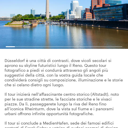
Düsseldorf è una città di contrasti, dove vicoli secolari si
aprono su skyline futuristici lungo il Reno. Questo tour
fotografico a piedi vi condurrà attraverso gli angoli più
suggestivi della città, con la vostra guida locale che
condividerà consigli su composizione, illuminazione e le storie
che si celano dietro ogni luogo.
Il tour inizierà nell'affascinante centro storico (Altstadt), noto
per le sue stradine strette, le facciate storiche e le vivaci
piazze. Da lì, passeggerete lungo la riva del Reno fino
all'iconica Rheinturm, dove la vista sul fiume e i panorami
urbani offrono infinite opportunità fotografiche.
Il tour si conclude a MedienHafen, sede dei famosi edifici
contorti di Frank Gehry e vetrina di audaci esempi di design