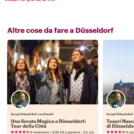
Altre cose da fare a
Düsseldorf
Scopri Düsseldorf con Daniel
Scopri Düsseldorf
Una Serata Magica a Düsseldorf:
Tesori Nasc
Tour della Città
di Düsseldo
•
•
9 recensioni
€45.59
a persona
2.5 ore
9 rec