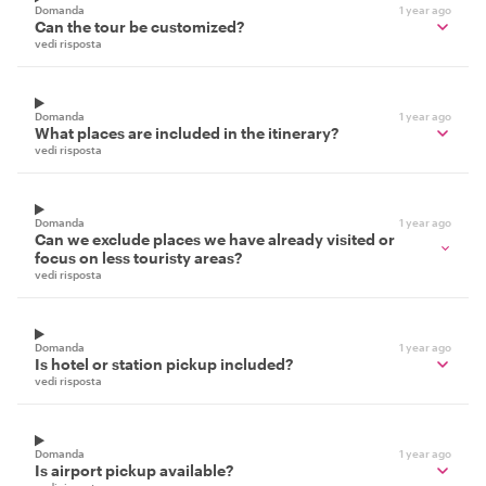
Domanda
1 year ago
Can the tour be customized?
vedi risposta
Domanda
1 year ago
What places are included in the itinerary?
vedi risposta
Domanda
1 year ago
Can we exclude places we have already visited or
focus on less touristy areas?
vedi risposta
Domanda
1 year ago
Is hotel or station pickup included?
vedi risposta
Domanda
1 year ago
Is airport pickup available?