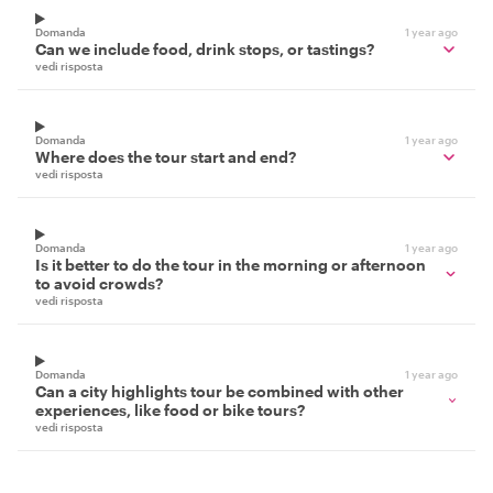
Domanda
1 year ago
Can we include food, drink stops, or tastings?
vedi risposta
Domanda
1 year ago
Where does the tour start and end?
vedi risposta
Domanda
1 year ago
Is it better to do the tour in the morning or afternoon
to avoid crowds?
vedi risposta
Domanda
1 year ago
Can a city highlights tour be combined with other
experiences, like food or bike tours?
vedi risposta