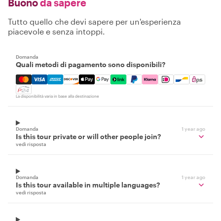
Buono
da sapere
Tutto quello che devi sapere per un'esperienza
piacevole e senza intoppi.
Domanda
Quali metodi di pagamento sono disponibili?
Mastercard, Visa, Amex, Discover, Apple Pay, Google Pay
La disponibilità varia in base alla destinazione
Domanda
1 year ago
Is this tour private or will other people join?
vedi risposta
Domanda
1 year ago
Is this tour available in multiple languages?
vedi risposta