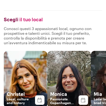
Scegli
il tuo local
Conosci questi 3 appassionati local, ognuno con
prospettive e talenti unici. Scegli il tuo preferito,
controlla la disponibilità e prenota per creare
un'avventura indimenticabile su misura per te.
Christel
Monica
Mia
Local, culture
Passionate
Local b
and history
Copenhagen
bred Vis