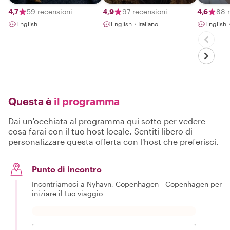
Guide – Discover
with pa
Food, Art &
history
4,7
59 recensioni
4,9
97 recensioni
4,6
88 
Nature with a
English
English・Italiano
English
Local
Questa è
il programma
Dai un'occhiata al programma qui sotto per vedere
cosa farai con il tuo host locale. Sentiti libero di
personalizzare questa offerta con l'host che preferisci.
Punto di incontro
Incontriamoci a Nyhavn, Copenhagen - Copenhagen per
iniziare il tuo viaggio