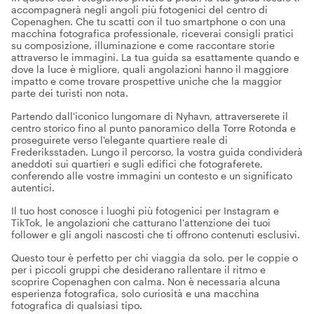
accompagnerà negli angoli più fotogenici del centro di
Copenaghen. Che tu scatti con il tuo smartphone o con una
macchina fotografica professionale, riceverai consigli pratici
su composizione, illuminazione e come raccontare storie
attraverso le immagini. La tua guida sa esattamente quando e
dove la luce è migliore, quali angolazioni hanno il maggiore
impatto e come trovare prospettive uniche che la maggior
parte dei turisti non nota.
Partendo dall'iconico lungomare di Nyhavn, attraverserete il
centro storico fino al punto panoramico della Torre Rotonda e
proseguirete verso l'elegante quartiere reale di
Frederiksstaden. Lungo il percorso, la vostra guida condividerà
aneddoti sui quartieri e sugli edifici che fotograferete,
conferendo alle vostre immagini un contesto e un significato
autentici.
Il tuo host conosce i luoghi più fotogenici per Instagram e
TikTok, le angolazioni che catturano l'attenzione dei tuoi
follower e gli angoli nascosti che ti offrono contenuti esclusivi.
Questo tour è perfetto per chi viaggia da solo, per le coppie o
per i piccoli gruppi che desiderano rallentare il ritmo e
scoprire Copenaghen con calma. Non è necessaria alcuna
esperienza fotografica, solo curiosità e una macchina
fotografica di qualsiasi tipo.