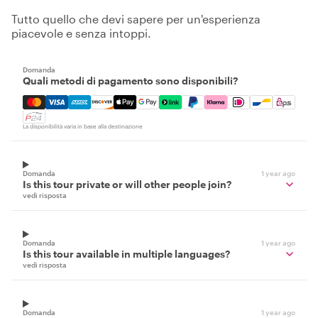
Tutto quello che devi sapere per un'esperienza
piacevole e senza intoppi.
Domanda
Quali metodi di pagamento sono disponibili?
Mastercard, Visa, Amex, Discover, Apple Pay, Google Pay
La disponibilità varia in base alla destinazione
Domanda
1 year ago
Is this tour private or will other people join?
vedi risposta
Domanda
1 year ago
Is this tour available in multiple languages?
vedi risposta
Domanda
1 year ago