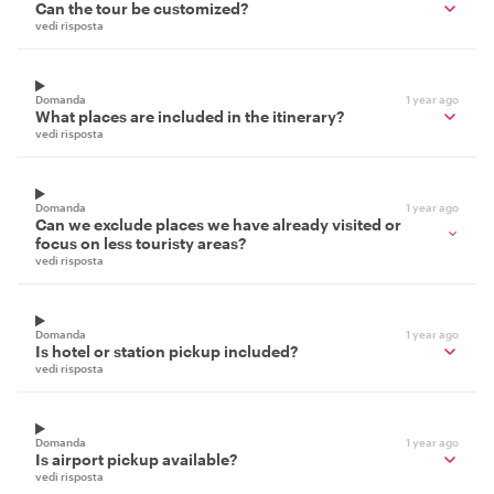
Can the tour be customized?
vedi risposta
Domanda
1 year ago
What places are included in the itinerary?
vedi risposta
Domanda
1 year ago
Can we exclude places we have already visited or
focus on less touristy areas?
vedi risposta
Domanda
1 year ago
Is hotel or station pickup included?
vedi risposta
Domanda
1 year ago
Is airport pickup available?
vedi risposta