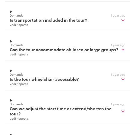
Domanda
1 year ago
Is transportation included in the tour?
vedi risposta
Domanda
1 year ago
Can the tour accommodate children or large groups?
vedi risposta
Domanda
1 year ago
Is the tour wheelchair accessible?
vedi risposta
Domanda
1 year ago
Can we adjust the start time or extend/shorten the
tour?
vedi risposta