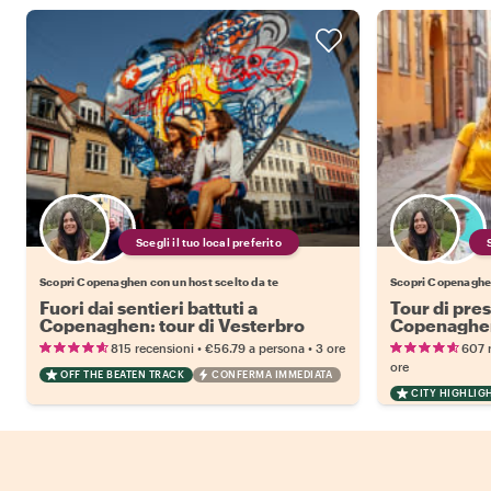
Scegli il tuo local preferito
Scopri Copenaghen con un host scelto da te
Scopri Copenaghen
Fuori dai sentieri battuti a
Tour di pre
Copenaghen: tour di Vesterbro
Copenaghe
•
•
815 recensioni
€56.79
a persona
3 ore
607 
ore
OFF THE BEATEN TRACK
CONFERMA IMMEDIATA
CITY HIGHLIG