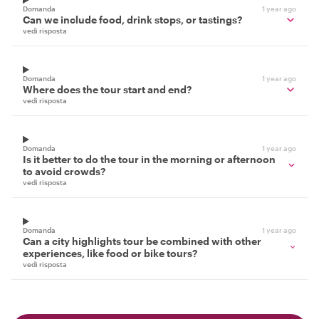
Domanda
1 year ago
Can we include food, drink stops, or tastings?
vedi risposta
Domanda
1 year ago
Where does the tour start and end?
vedi risposta
Domanda
1 year ago
Is it better to do the tour in the morning or afternoon
to avoid crowds?
vedi risposta
Domanda
1 year ago
Can a city highlights tour be combined with other
experiences, like food or bike tours?
vedi risposta