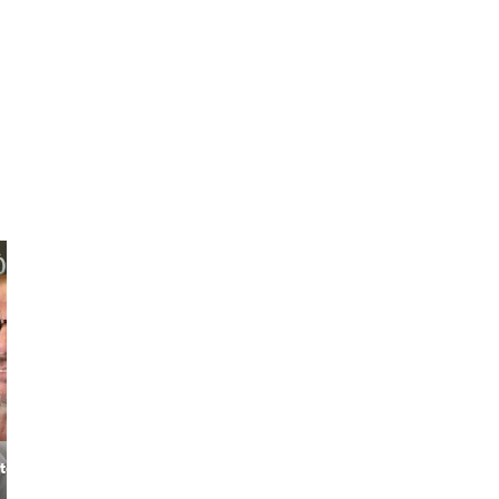
Chris
Anthony
tory
The London
Historian
The Londoner