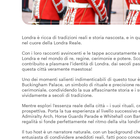
Londra è ricca di tradizioni reali e storia nascosta, e in 
nel cuore della Londra Reale.
Con i loro racconti avvincenti e le tappe accuratamente 
Londra e nel mondo di re, regine, cerimonie e potere. Scop
contribuito a plasmare l'identità di Londra, dai secoli pa
questa città veramente maestosa!
Uno dei momenti salienti indimenticabili di questo tour 
Buckingham Palace, un simbolo di rituale e precisione reale
cerimoniale, condividendo la sua affascinante storia e i 
vividamente a secoli di tradizione.
Mentre esplori l'essenza reale della città – i suoi rituali
prospettiva. Porta la tua esperienza al livello successivo 
Admiralty Arch, Horse Guards Parade e Whitehall con Ba
regalità si fonde perfettamente nel ritmo della vita londine
Il tuo host è un narratore naturale, con un background che s
entusiasta di condividere aneddoti reali, fatti poco conosc