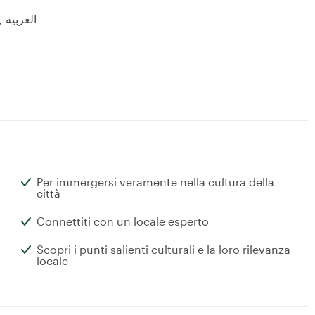
English, Français, Español, Türkçe, Italiano, العربية
Per immergersi veramente nella cultura della
città
Connettiti con un locale esperto
Scopri i punti salienti culturali e la loro rilevanza
locale