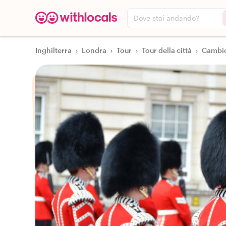
Dove stai andando?
Inghilterra
›
Londra
›
Tour
›
Tour della città
›
Cambio 