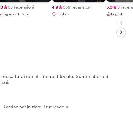
,0
35 recensioni
4,9
336 recensioni
5,0
3 recen
English・Türkçe
English
English
osa farai con il tuo host locale. Sentiti libero di
isci.
 London per iniziare il tuo viaggio