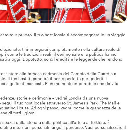
questo tour privato, il tuo host locale ti accompagnerà in un viaggio
selezionate, ti immergerai completamente nella cultura reale di
ri come le tradizioni reali, il cerimoniale e la politica hanno
ssati a oggi. Dopotutto, sono l'eredità e le leggende che rendono
è assistere alla famosa cerimonia del Cambio della Guardia a
. Il tuo host ti garantirà il posto perfetto per goderti il
suoi significati nascosti. È un momento imperdibile che dà vita
, credenze, storie e cerimonie – vedrai Londra da una nuova
e segui il tuo host locale attraverso St. James’s Park, The Mall e
nqueting House. Ad ogni passo, vedrai come la grandezza della
se di tutti i giorni.
pazia dalla storia e dalla politica all'arte e al folklore. È
iuti e intuizioni personali lungo il percorso. Vuoi personalizzare il