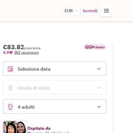
EUR
Iscriviti
€83.82
Privato
a persona
4,9
962 recensioni
Seleziona data
Orario di inizio
4 adulti
Ospitato da