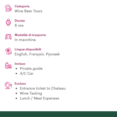
Categoria
Wine Beer Tours
Durata
8 ore
Modalità di trasporto
In macchina
Lingue disponibili
English, Français, Русский
Incluso
Private guide
A/C Car
Escluso
Entrance ticket to Chateau
Wine Tasting
Lunch / Meal Expenses