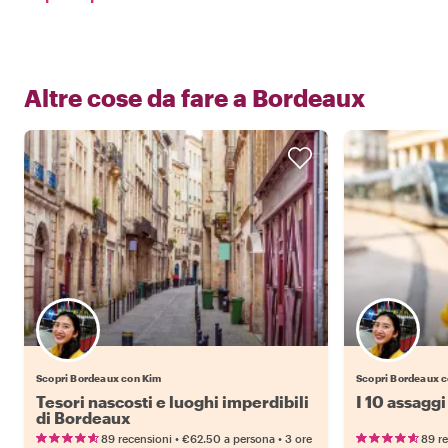
Altre cose da fare a
Bordeaux
Scopri Bordeaux con Kim
Scopri Bordeaux 
Tesori nascosti e luoghi imperdibili
I 10 assagg
di Bordeaux
•
•
89 recensioni
€62.50
a persona
3 ore
89 r