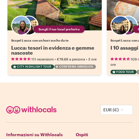
Scegli il tuo local preferito
Scopri Lucca con un host scelto da te
Scopri Lucca con u
Lucca: tesori in evidenza e gemme
I 10 assaggi
nascoste
•
•
111 recensioni
€78.68
a persona
3 ore
109 
ore
CITY HIGHLIGHT TOUR
CONFERMA IMMEDIATA
FOOD TOUR
EUR (€)
Informazioni su Withlocals
Ospiti