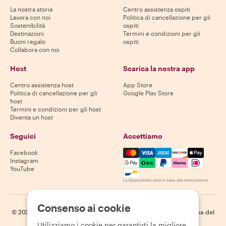
La nostra storia
Centro assistenza ospiti
Lavora con noi
Politica di cancellazione per gli
Sostenibilità
ospiti
Destinazioni
Termini e condizioni per gli
Buoni regalo
ospiti
Collabora con noi
Host
Scarica la nostra app
Centro assistenza host
App Store
Politica di cancellazione per gli
Google Play Store
host
Termini e condizioni per gli host
Diventa un host
Seguici
Accettiamo
Mastercard, Visa, Amex, Di
Facebook
Instagram
YouTube
La disponibilità varia in base alla destinazione
Consenso ai cookie
©
2026
Withlocals.com
|
Informativa sulla privacy
|
Cookie
|
Mappa del
sito
Utilizziamo i cookie per garantirti la migliore