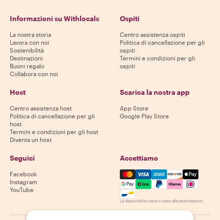
Informazioni su Withlocals
Ospiti
La nostra storia
Centro assistenza ospiti
Lavora con noi
Politica di cancellazione per gli
Sostenibilità
ospiti
Destinazioni
Termini e condizioni per gli
Buoni regalo
ospiti
Collabora con noi
Host
Scarica la nostra app
Centro assistenza host
App Store
Politica di cancellazione per gli
Google Play Store
host
Termini e condizioni per gli host
Diventa un host
Seguici
Accettiamo
Mastercard, Visa, Amex, Di
Facebook
Instagram
YouTube
La disponibilità varia in base alla destinazione