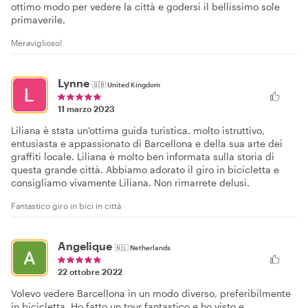
ottimo modo per vedere la città e godersi il bellissimo sole
primaverile.
Meraviglioso!
Lynne
🇬🇧
United Kingdom
11 marzo 2023
Liliana è stata un'ottima guida turistica. molto istruttivo,
entusiasta e appassionato di Barcellona e della sua arte dei
graffiti locale. Liliana è molto ben informata sulla storia di
questa grande città. Abbiamo adorato il giro in bicicletta e
consigliamo vivamente Liliana. Non rimarrete delusi.
Fantastico giro in bici in città
Angelique
🇳🇱
Netherlands
22 ottobre 2022
Volevo vedere Barcellona in un modo diverso, preferibilmente
in bicicletta. Ho fatto un tour fantastico e ho visto e