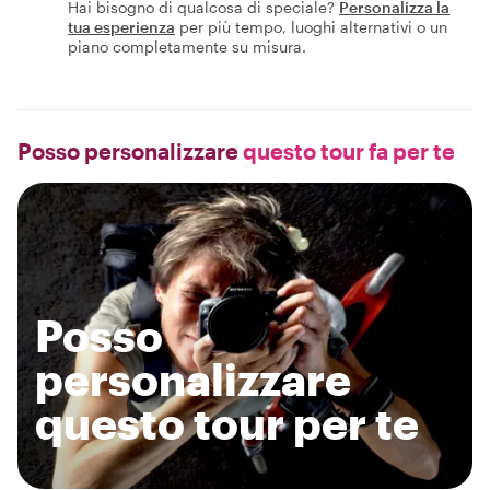
Hai bisogno di qualcosa di speciale?
Personalizza la
tua esperienza
per più tempo, luoghi alternativi o un
piano completamente su misura.
Posso personalizzare
questo tour fa per te
Posso
personalizzare
questo tour per te