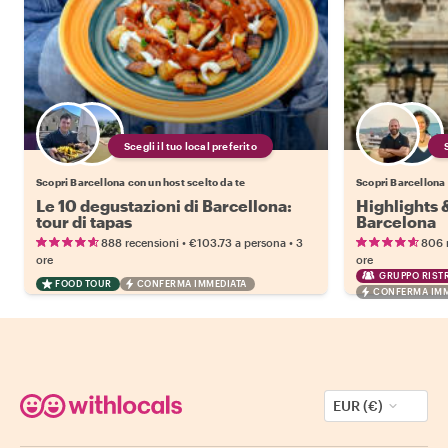
Scegli il tuo local preferito
Scopri Barcellona con un host scelto da te
Scopri Barcellona 
Le 10 degustazioni di Barcellona:
Highlights
tour di tapas
Barcelona
•
•
888 recensioni
€103.73
a persona
3
806 
ore
ore
GRUPPO RISTR
FOOD TOUR
CONFERMA IMMEDIATA
CONFERMA IMM
EUR (€)