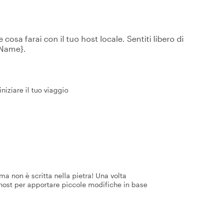
osa farai con il tuo host locale. Sentiti libero di
tName}.
iziare il tuo viaggio
a non è scritta nella pietra! Una volta
 host per apportare piccole modifiche in base