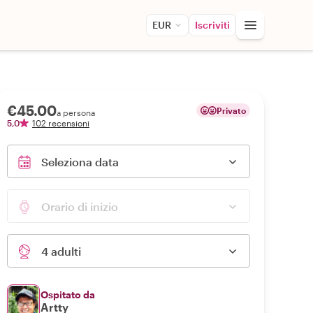
EUR
Iscriviti
€45.00
Privato
a persona
5,0
102 recensioni
Seleziona data
Orario di inizio
4 adulti
Ospitato da
Artty