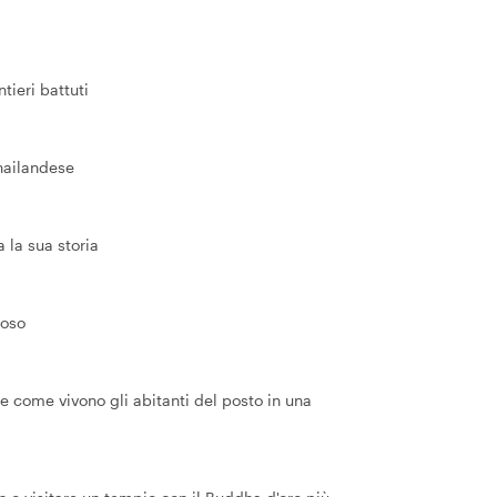
tieri battuti
thailandese
 la sua storia
ioso
re come vivono gli abitanti del posto in una