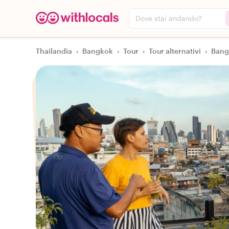
Dove stai andando?
Thailandia
›
Bangkok
›
Tour
›
Tour alternativi
›
Bangk