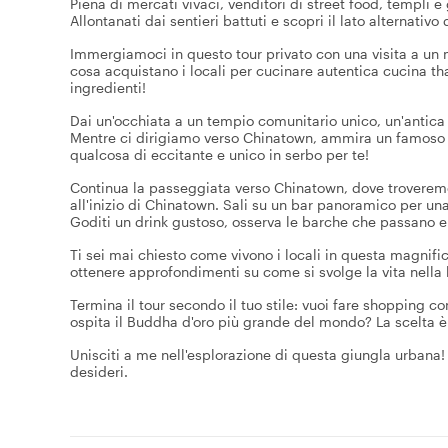
Piena di mercati vivaci, venditori di street food, templi e
Allontanati dai sentieri battuti e scopri il lato alternativ
Immergiamoci in questo tour privato con una visita a un m
cosa acquistano i locali per cucinare autentica cucina thai
ingredienti!
Dai un'occhiata a un tempio comunitario unico, un'antica
Mentre ci dirigiamo verso Chinatown, ammira un famoso pe
qualcosa di eccitante e unico in serbo per te!
Continua la passeggiata verso Chinatown, dove troverem
all'inizio di Chinatown. Sali su un bar panoramico per un
Goditi un drink gustoso, osserva le barche che passano e 
Ti sei mai chiesto come vivono i locali in questa magnifica
ottenere approfondimenti su come si svolge la vita nella
Termina il tour secondo il tuo stile: vuoi fare shopping c
ospita il Buddha d'oro più grande del mondo? La scelta è
Unisciti a me nell'esplorazione di questa giungla urbana
desideri.