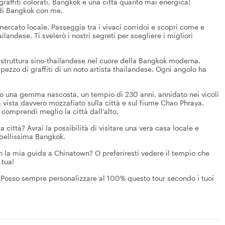
 graffiti colorati, Bangkok è una città quanto mai energica!
o di Bangkok con me.
ercato locale. Passeggia tra i vivaci corridoi e scopri come e
landese. Ti svelerò i nostri segreti per scegliere i migliori
 struttura sino-thailandese nel cuore della Bangkok moderna.
zzo di graffiti di un noto artista thailandese. Ogni angolo ha
o una gemma nascosta, un tempio di 230 anni, annidato nei vicoli
a vista davvero mozzafiato sulla città e sul fiume Chao Phraya.
comprendi meglio la città dall'alto.
 città? Avrai la possibilità di visitare una vera casa locale e
 bellissima Bangkok.
on la mia guida a Chinatown? O preferiresti vedere il tempio che
 tua!
! Posso sempre personalizzare al 100% questo tour secondo i tuoi