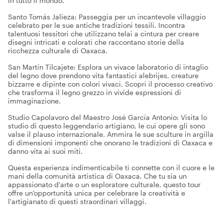
in tutto il mondo.
Santo Tomás Jalieza: Passeggia per un incantevole villaggio
celebrato per le sue antiche tradizioni tessili. Incontra
talentuosi tessitori che utilizzano telai a cintura per creare
disegni intricati e colorati che raccontano storie della
ricchezza culturale di Oaxaca.
San Martín Tilcajete: Esplora un vivace laboratorio di intaglio
del legno dove prendono vita fantastici alebrijes, creature
bizzarre e dipinte con colori vivaci. Scopri il processo creativo
che trasforma il legno grezzo in vivide espressioni di
immaginazione.
Studio Capolavoro del Maestro José García Antonio: Visita lo
studio di questo leggendario artigiano, le cui opere gli sono
valse il plauso internazionale. Ammira le sue sculture in argilla
di dimensioni imponenti che onorano le tradizioni di Oaxaca e
danno vita ai suoi miti.
Questa esperienza indimenticabile ti connette con il cuore e le
mani della comunità artistica di Oaxaca. Che tu sia un
appassionato d'arte o un esploratore culturale, questo tour
offre un'opportunità unica per celebrare la creatività e
l'artigianato di questi straordinari villaggi.