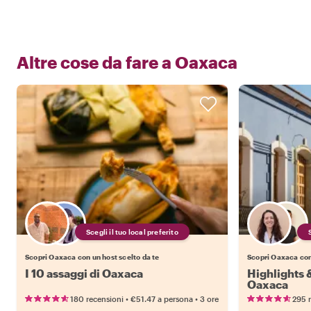
Altre cose da fare a
Oaxaca
Scegli il tuo local preferito
Scopri Oaxaca con un host scelto da te
Scopri Oaxaca con 
I 10 assaggi di Oaxaca
Highlights
Oaxaca
•
•
180 recensioni
€51.47
a persona
3 ore
295 