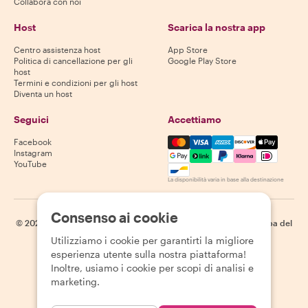
Collabora con noi
Host
Scarica la nostra app
Centro assistenza host
App Store
Politica di cancellazione per gli
Google Play Store
host
Termini e condizioni per gli host
Diventa un host
Seguici
Accettiamo
Mastercard, Visa, Amex, Di
Facebook
Instagram
YouTube
La disponibilità varia in base alla destinazione
Consenso ai cookie
©
2026
Withlocals.com
|
Informativa sulla privacy
|
Cookie
|
Mappa del
sito
Utilizziamo i cookie per garantirti la migliore
esperienza utente sulla nostra piattaforma!
Inoltre, usiamo i cookie per scopi di analisi e
marketing.