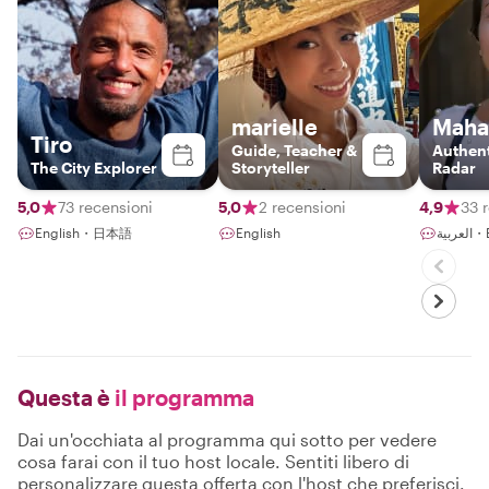
marielle
Maha
Tiro
Guide, Teacher &
Authent
The City Explorer
Storyteller
Radar
5,0
73 recensioni
5,0
2 recensioni
4,9
33 
English・日本語
English
بية
Questa è
il programma
Dai un'occhiata al programma qui sotto per vedere
cosa farai con il tuo host locale. Sentiti libero di
personalizzare questa offerta con l'host che preferisci.