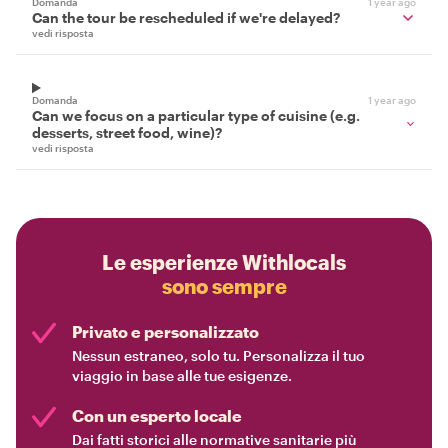
Domanda
1 year ago
Can the tour be rescheduled if we're delayed?
vedi risposta
Domanda
1 year ago
Can we focus on a particular type of cuisine (e.g.
desserts, street food, wine)?
vedi risposta
Le esperienze Withlocals
sono sempre
Privato e personalizzato
Nessun estraneo, solo tu. Personalizza il tuo
viaggio in base alle tue esigenze.
Con un esperto locale
Dai fatti storici alle normative sanitarie più