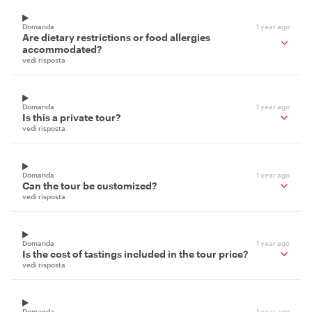
Domanda
1 year ago
Are dietary restrictions or food allergies
accommodated?
vedi risposta
Domanda
1 year ago
Is this a private tour?
vedi risposta
Domanda
1 year ago
Can the tour be customized?
vedi risposta
Domanda
1 year ago
Is the cost of tastings included in the tour price?
vedi risposta
Domanda
1 year ago