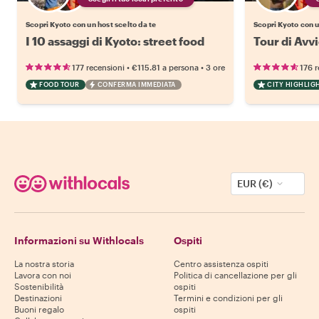
Scopri Kyoto con un host scelto da te
Scopri Kyoto con u
I 10 assaggi di Kyoto: street food
Tour di Avvi
•
•
177 recensioni
€115.81
a persona
3 ore
176 r
FOOD TOUR
CONFERMA IMMEDIATA
CITY HIGHLIG
EUR (€)
Informazioni su Withlocals
Ospiti
La nostra storia
Centro assistenza ospiti
Lavora con noi
Politica di cancellazione per gli
Sostenibilità
ospiti
Destinazioni
Termini e condizioni per gli
Buoni regalo
ospiti