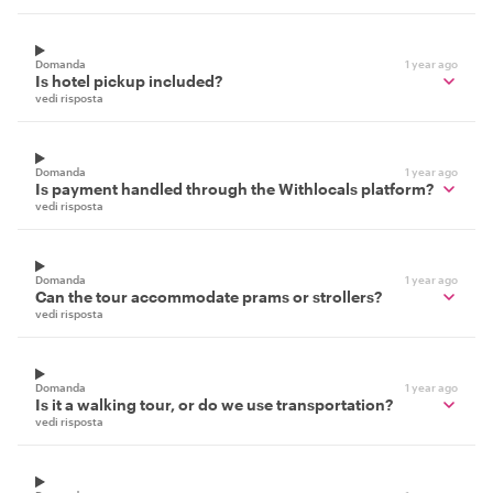
Domanda
1 year ago
Is hotel pickup included?
vedi risposta
Domanda
1 year ago
Is payment handled through the Withlocals platform?
vedi risposta
Domanda
1 year ago
Can the tour accommodate prams or strollers?
vedi risposta
Domanda
1 year ago
Is it a walking tour, or do we use transportation?
vedi risposta