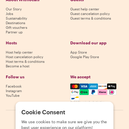
Our Story
Guest help center
Jobs
Guest cancelation policy
Sustainability
Guest terms & conditions
Destinations
Gift vouchers
Partner up
Hosts
Download our app
Host help center
App Store
Host cancelation policy
Google Play Store
Host terms & conditions
Become a host
Follow us
We accept
Mastercard, Visa, Amex, Di
Facebook
Instagram
YouTube
Availability varies by destination
Cookie Consent
©
2026
Withlocals.com
|
Privacy Policy
|
Cookies
|
Sitemap
We use cookies to make sure we give you the
best user experience on our platform!