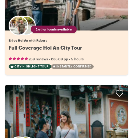
2 other locals available
Enjoy Hoi An with Robert
Full Coverage Hoi An City Tour
•
•
239 reviews
€33.09
pp
5 hours
CITY HIGHLIGHT TOUR
INSTANTLY CONFIRMED