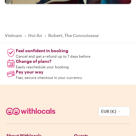
Vietnam
›
Hoi An
›
Robert, The Connoisseur
Feel confident in booking
Cancel and get a refund up to 7 days before
Change of plans?
Easily reschedule your booking
Pay your way
Fast, secure checkout in your currency
EUR (€)
About Withlocals
Guests