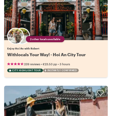
2 other locals available
Enjoy Hoi An with Robert
Withlocals Your Way! - Hoi An City Tour
•
•
239 reviews
€23.53
pp
3 hours
CITY HIGHLIGHT TOUR
INSTANTLY CONFIRMED