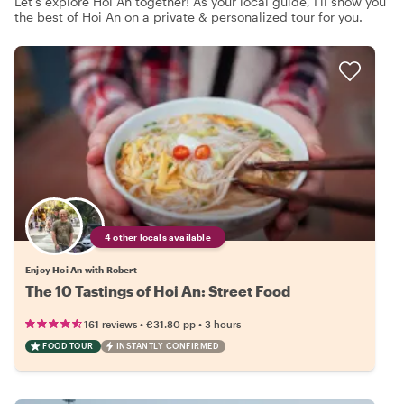
Let's explore Hoi An together! As your local guide, I'll show you
the best of Hoi An on a private & personalized tour for you.
4 other locals available
Enjoy Hoi An with Robert
The 10 Tastings of Hoi An: Street Food
•
•
161 reviews
€31.80
pp
3 hours
FOOD TOUR
INSTANTLY CONFIRMED