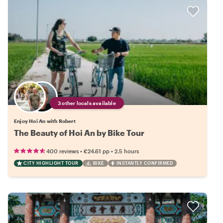
3 other locals available
Enjoy Hoi An with Robert
The Beauty of Hoi An by Bike Tour
•
•
400 reviews
€24.61
pp
2.5 hours
CITY HIGHLIGHT TOUR
BIKE
INSTANTLY CONFIRMED