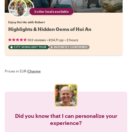
3 other locals available
Enjoy Hoi An with Robert
Highlights & Hidden Gems of Hoi An
•
•
103 reviews
€24.71
pp
2 hours
CITY HIGHLIGHT TOUR
INSTANTLY CONFIRMED
Prices in EUR
·
Change
Did you know that I can personalize your
experience?