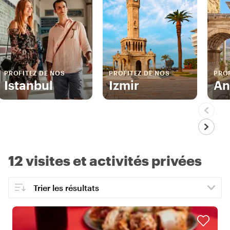
PROFITEZ DE NOS
PROFITEZ DE NOS
PROF
Istanbul
Izmir
An
12 visites et activités privées