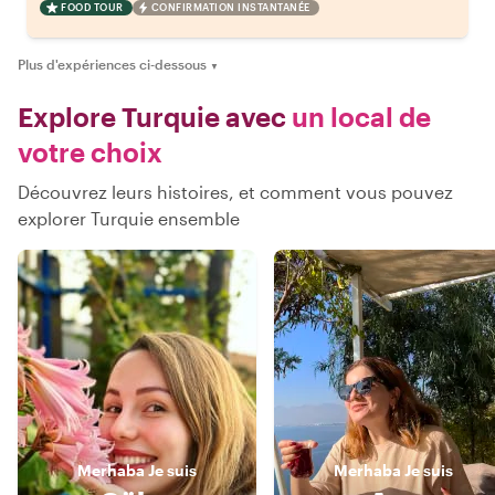
FOOD TOUR
CONFIRMATION INSTANTANÉE
Plus d'expériences ci-dessous
▼
Explore Turquie avec
un local de
votre choix
Découvrez leurs histoires, et comment vous pouvez
explorer Turquie ensemble
Merhaba
Je suis
Merhaba
Je suis