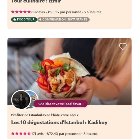
Tour culinaire : Izmir
•
•
392 avis
€55.15
par personne
2.5 heures
FOOD TOUR
CONFIRMATION INSTANTANÉE
Choisissez votre local favori
Profitez de Istanbul avec l'hôte votre choix
Les 10 dégustations d'Istanbul : Kadikoy
•
•
171 avis
€72.43
par personne
3 heures