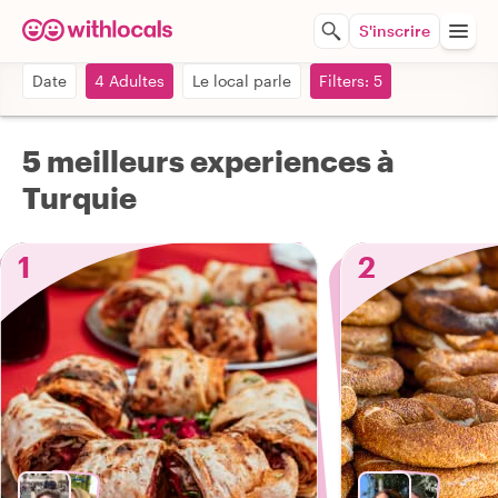
S'inscrire
Date
4 Adultes
Le local parle
Filters: 5
5 meilleurs experiences à
Turquie
1
2