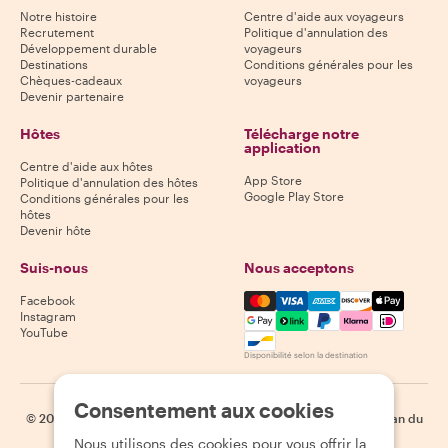
Notre histoire
Centre d'aide aux voyageurs
Recrutement
Politique d'annulation des
Développement durable
voyageurs
Destinations
Conditions générales pour les
Chèques-cadeaux
voyageurs
Devenir partenaire
Hôtes
Télécharge notre
application
Centre d'aide aux hôtes
App Store
Politique d'annulation des hôtes
Google Play Store
Conditions générales pour les
hôtes
Devenir hôte
Suis-nous
Nous acceptons
Mastercard, Visa, Amex, Di
Facebook
Instagram
YouTube
Disponibilité selon la destination
Consentement aux cookies
©
2026
Withlocals.com
|
Politique de confidentialité
|
Cookies
|
Plan du
site
Nous utilisons des cookies pour vous offrir la