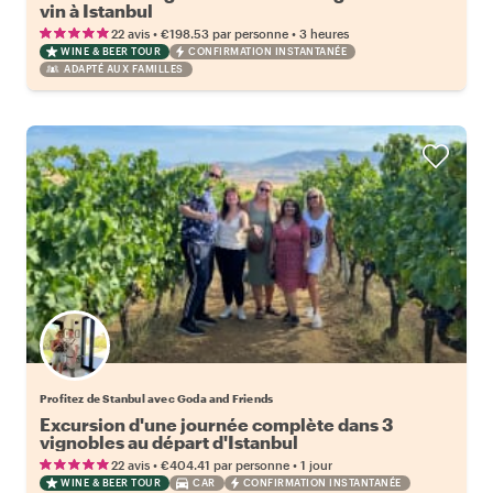
vin à Istanbul
•
•
22 avis
€198.53
par personne
3 heures
WINE & BEER TOUR
CONFIRMATION INSTANTANÉE
ADAPTÉ AUX FAMILLES
Profitez de Stanbul avec Goda and Friends
Excursion d'une journée complète dans 3
vignobles au départ d'Istanbul
•
•
22 avis
€404.41
par personne
1 jour
WINE & BEER TOUR
CAR
CONFIRMATION INSTANTANÉE