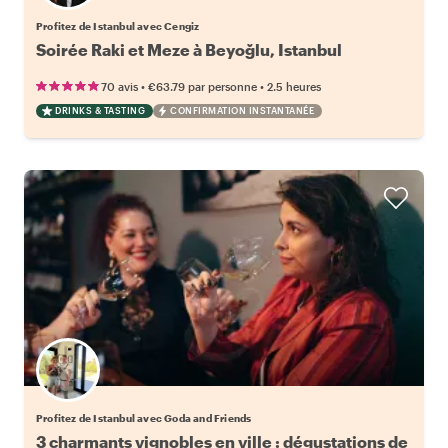
Profitez de Istanbul avec Cengiz
Soirée Raki et Meze à Beyoğlu, Istanbul
•
•
70 avis
€63.79
par personne
2.5 heures
DRINKS & TASTING
CONFIRMATION INSTANTANÉE
Profitez de Istanbul avec Goda and Friends
3 charmants vignobles en ville : dégustations de