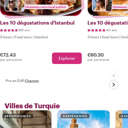
Choisissez votre local préféré
Choisissez 
Les 10 dégustations d'Istanbul
Les 10 dégustati
665 avis
401 avis
3 hours
|
Food tours
|
Istanbul
3 hours
|
food tours
|
Izmi
€72.43
€60.30
Explorer
par personne
par personne
Prix en EUR
·
Changer
Villes de Turquie
48 EXPÉRIENCES
6 EXPÉRIENCES
4 E