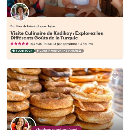
Profitez de Istanbul avec Ayfer
Visite Culinaire de Kadikoy : Explorez les
Différents Goûts de la Turquie
•
•
183 avis
€90.00
par personne
3 heures
FOOD TOUR
CONFIRMATION INSTANTANÉE
Choisissez votre local favori