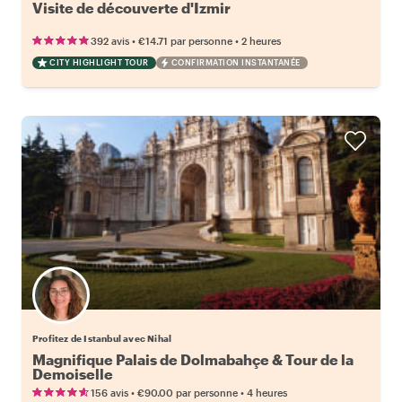
Visite de découverte d'Izmir
•
•
392 avis
€14.71
par personne
2 heures
CITY HIGHLIGHT TOUR
CONFIRMATION INSTANTANÉE
Profitez de Istanbul avec Nihal
Magnifique Palais de Dolmabahçe & Tour de la
Demoiselle
•
•
156 avis
€90.00
par personne
4 heures