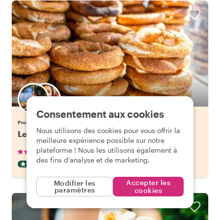
Choisissez votre local favori
Consentement aux cookies
Profitez de Izmir avec l'hôte votre choix
Nous utilisons des cookies pour vous offrir la
Les 10 dégustations d'Izmir
meilleure expérience possible sur notre
plateforme ! Nous les utilisons également à
•
•
401 avis
€60.30
par personne
3 heures
des fins d'analyse et de marketing.
FOOD TOUR
CONFIRMATION INSTANTANÉE
Accepter les
Modifier les
paramètres
cookies