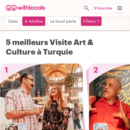
S'inscrire
Date
4 Adultes
Le local parle
Filters: 1
5 meilleurs Visite Art &
Culture à Turquie
1
2