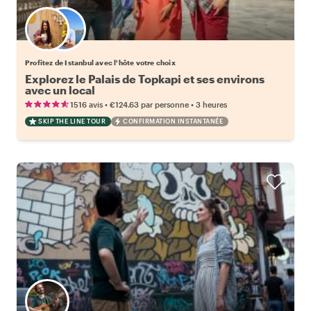
Choisissez votre local favori
Profitez de Istanbul avec l'hôte votre choix
Explorez le Palais de Topkapi et ses environs
avec un local
•
•
1516 avis
€124.63
par personne
3 heures
SKIP THE LINE TOUR
CONFIRMATION INSTANTANÉE