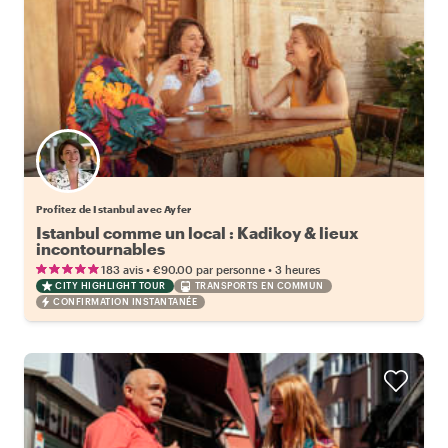
Profitez de Istanbul avec Ayfer
Istanbul comme un local : Kadikoy & lieux
incontournables
•
•
183 avis
€90.00
par personne
3 heures
CITY HIGHLIGHT TOUR
TRANSPORTS EN COMMUN
CONFIRMATION INSTANTANÉE