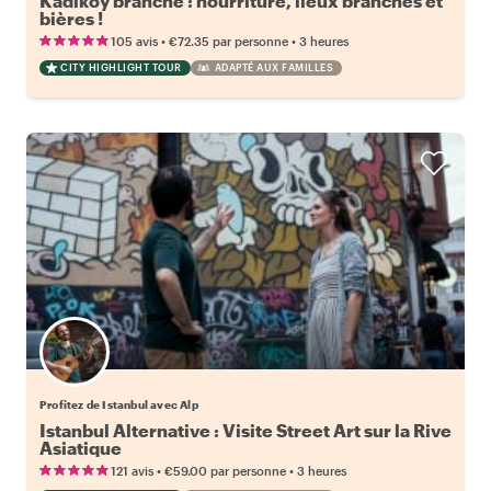
Kadikoy branché : nourriture, lieux branchés et
bières !
•
•
105 avis
€72.35
par personne
3 heures
CITY HIGHLIGHT TOUR
ADAPTÉ AUX FAMILLES
Profitez de Istanbul avec Alp
Istanbul Alternative : Visite Street Art sur la Rive
Asiatique
•
•
121 avis
€59.00
par personne
3 heures