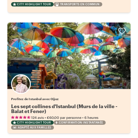
CITY HIGHLIGHT TOUR
TRANSPORTS EN COMMUN
Profitez de Istanbul avec Oğuz
Les sept collines d'Istanbul (Murs de la ville -
Balat et Fener)
•
•
124 avis
€60.00
par personne
6 heures
CITY HIGHLIGHT TOUR
CONFIRMATION INSTANTANÉE
ADAPTÉ AUX FAMILLES