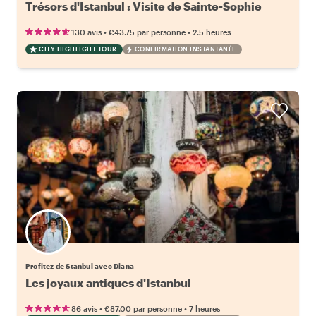
Trésors d'Istanbul : Visite de Sainte-Sophie
•
•
130 avis
€43.75
par personne
2.5 heures
CITY HIGHLIGHT TOUR
CONFIRMATION INSTANTANÉE
Profitez de Stanbul avec Diana
Les joyaux antiques d'Istanbul
•
•
86 avis
€87.00
par personne
7 heures