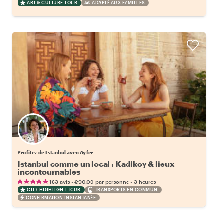
ART & CULTURE TOUR
ADAPTÉ AUX FAMILLES
Profitez de Istanbul avec Ayfer
Istanbul comme un local : Kadikoy & lieux
incontournables
•
•
183 avis
€90.00
par personne
3 heures
CITY HIGHLIGHT TOUR
TRANSPORTS EN COMMUN
CONFIRMATION INSTANTANÉE