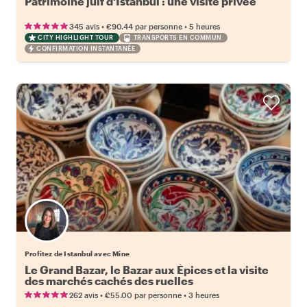
Patrimoine juif d'Istanbul : une visite privée
•
•
345 avis
€90.44
par personne
5 heures
CITY HIGHLIGHT TOUR
TRANSPORTS EN COMMUN
CONFIRMATION INSTANTANÉE
Profitez de Istanbul avec Mine
Le Grand Bazar, le Bazar aux Épices et la visite
des marchés cachés des ruelles
•
•
262 avis
€55.00
par personne
3 heures