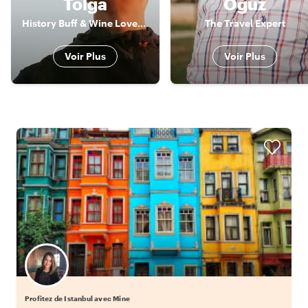
Tolga
Oğuz
History Buff & Wine Lover & Foodie
The Travel Expert
Voir Plus
Voir Plus
Profitez de Istanbul avec Mine