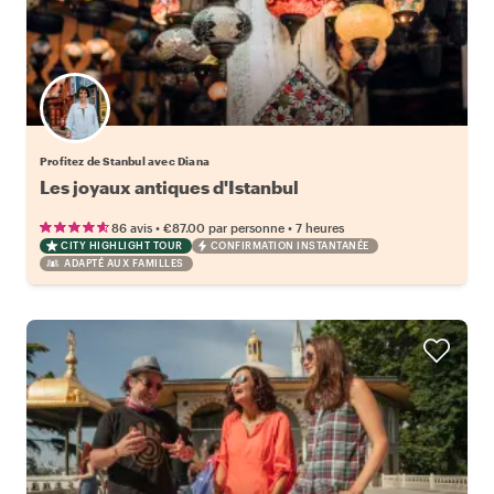
Profitez de Stanbul avec Diana
Les joyaux antiques d'Istanbul
•
•
86 avis
€87.00
par personne
7 heures
CITY HIGHLIGHT TOUR
CONFIRMATION INSTANTANÉE
ADAPTÉ AUX FAMILLES