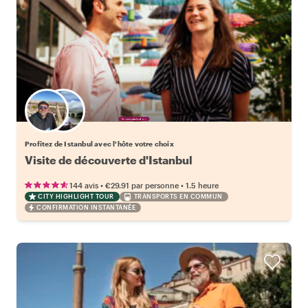
Choisissez votre local favori
Profitez de Istanbul avec l'hôte votre choix
Visite de découverte d'Istanbul
•
•
144 avis
€29.91
par personne
1.5 heure
CITY HIGHLIGHT TOUR
TRANSPORTS EN COMMUN
CONFIRMATION INSTANTANÉE