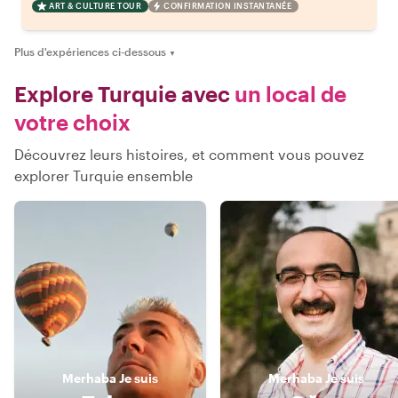
ART & CULTURE TOUR
CONFIRMATION INSTANTANÉE
Plus d'expériences ci-dessous
▼
Explore Turquie avec
un local de
votre choix
Découvrez leurs histoires, et comment vous pouvez
explorer Turquie ensemble
Merhaba
Je suis
Merhaba
Je suis