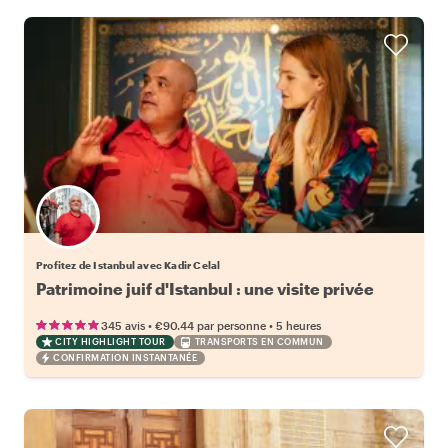
Profitez de Istanbul avec Kadir Celal
Patrimoine juif d'Istanbul : une visite privée
•
•
345 avis
€90.44
par personne
5 heures
CITY HIGHLIGHT TOUR
TRANSPORTS EN COMMUN
CONFIRMATION INSTANTANÉE