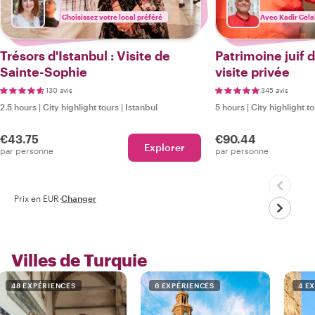
Choisissez votre local préféré
Avec Kadir Cela
Trésors d'Istanbul : Visite de
Patrimoine juif d
Sainte-Sophie
visite privée
130 avis
345 avis
2.5 hours
|
City highlight tours
|
Istanbul
5 hours
|
City highlight t
€43.75
€90.44
Explorer
par personne
par personne
Prix en EUR
·
Changer
Villes de Turquie
48 EXPÉRIENCES
6 EXPÉRIENCES
4 E