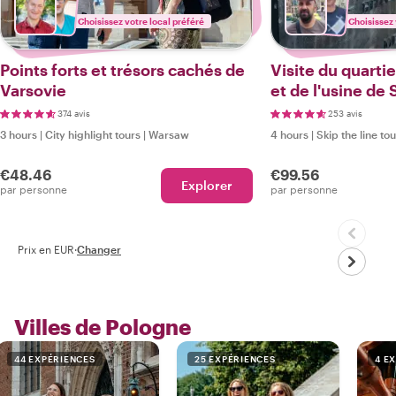
Choisissez votre local préféré
Choisissez 
Points forts et trésors cachés de
Visite du quartie
Varsovie
et de l'usine de
un local
374 avis
253 avis
3 hours
|
City highlight tours
|
Warsaw
4 hours
|
Skip the line to
€48.46
€99.56
Explorer
par personne
par personne
Prix en EUR
·
Changer
Villes de Pologne
44 EXPÉRIENCES
25 EXPÉRIENCES
4 E