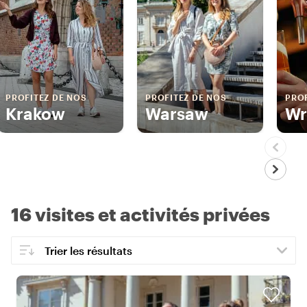
PROFITEZ DE NOS
PROFITEZ DE NOS
PROF
Krakow
Warsaw
Wr
16 visites et activités privées