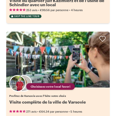
Visite du quartier juif Kazimierz et de l'usine de
Schindler avec un local
•
•
253 avis
€99.56
par personne
4 heures
SKIP THE LINE TOUR
Choisissez votre local favori
Profitez de Varsovie avec l'hôte votre choix
Visite complète de la ville de Varsovie
•
•
271 avis
€64.34
par personne
5 heures