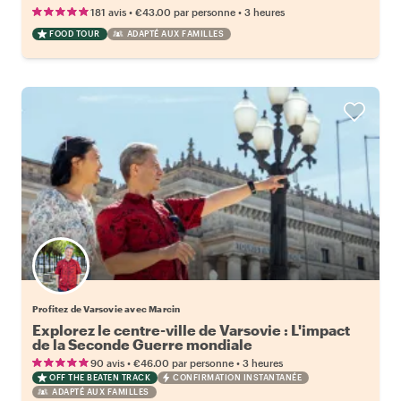
•
•
181 avis
€43.00
par personne
3 heures
FOOD TOUR
ADAPTÉ AUX FAMILLES
Profitez de Varsovie avec Marcin
Explorez le centre-ville de Varsovie : L'impact
de la Seconde Guerre mondiale
•
•
90 avis
€46.00
par personne
3 heures
OFF THE BEATEN TRACK
CONFIRMATION INSTANTANÉE
ADAPTÉ AUX FAMILLES