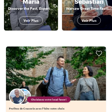
Maria
Sebastian
Discover the Past, Experience the Present.
Warsaw Great Time Facilitator
Voir Plus
Voir Plus
Choisissez votre local favori
Profitez de Cracovie avec l'hôte votre choix