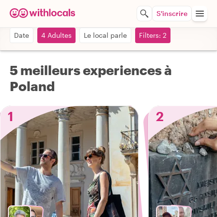
S'inscrire
Date
4 Adultes
Le local parle
Filters: 2
5 meilleurs experiences à
Poland
1
2