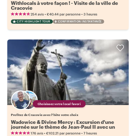
Withlocals à votre façon ! - Visite de la ville de
Cracovie
•
•
254 avis
€40.44
par personne
3 heures
CITY HIGHLIGHT TOUR
CONFIRMATION INSTANTANÉE
Choisissez votre local favori
Profitez de Cracovie avec l'hôte votre choix
Wadowice & Divine Mercy : Excursion d'une
journée sur le thème de Jean-Paul II avec un
local
•
•
176 avis
€102.21
par personne
7 heures