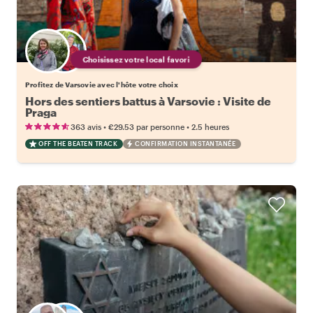
Choisissez votre local favori
Profitez de Varsovie avec l'hôte votre choix
Hors des sentiers battus à Varsovie : Visite de
Praga
•
•
363 avis
€29.53
par personne
2.5 heures
OFF THE BEATEN TRACK
CONFIRMATION INSTANTANÉE