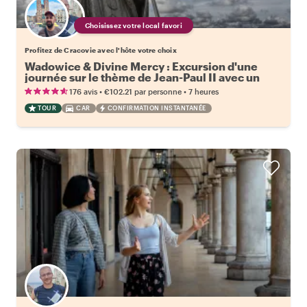
Choisissez votre local favori
Profitez de Cracovie avec l'hôte votre choix
Wadowice & Divine Mercy : Excursion d'une
journée sur le thème de Jean-Paul II avec un
local
•
•
176 avis
€102.21
par personne
7 heures
TOUR
CAR
CONFIRMATION INSTANTANÉE