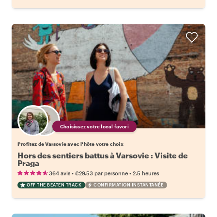
Choisissez votre local favori
Profitez de Varsovie avec l'hôte votre choix
Hors des sentiers battus à Varsovie : Visite de
Praga
•
•
364 avis
€29.53
par personne
2.5 heures
OFF THE BEATEN TRACK
CONFIRMATION INSTANTANÉE