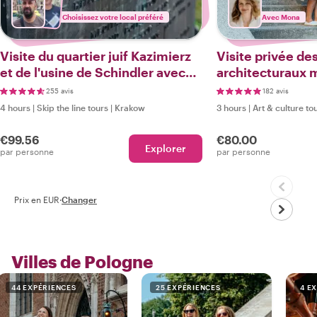
Choisissez votre local préféré
Avec Mona
Visite du quartier juif Kazimierz
Visite privée de
et de l'usine de Schindler avec
architecturaux 
un local
Varsovie
255 avis
182 avis
4 hours
|
Skip the line tours
|
Krakow
3 hours
|
Art & culture to
€99.56
€80.00
Explorer
par personne
par personne
Prix en EUR
·
Changer
Villes de Pologne
44 EXPÉRIENCES
25 EXPÉRIENCES
4 E