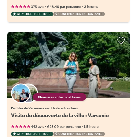
•
•
375 avis
€48.46
par personne
3 heures
CITY HIGHLIGHT TOUR
CONFIRMATION INSTANTANÉE
Choisissez votre local favori
Profitez de Varsovie avec l'hôte votre choix
Visite de découverte de la ville : Varsovie
•
•
442 avis
€23.09
par personne
1.5 heure
CITY HIGHLIGHT TOUR
CONFIRMATION INSTANTANÉE