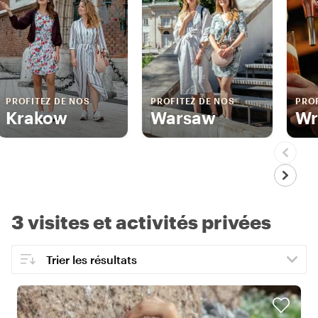
PROFITEZ DE NOS
PROFITEZ DE NOS
PROF
Krakow
Warsaw
Wr
3 visites et activités privées