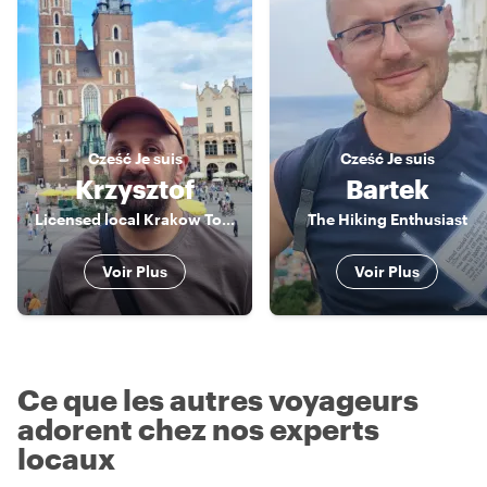
Cześć
Je suis
Cześć
Je suis
Krzysztof
Bartek
Licensed local Krakow Tour Guide
The Hiking Enthusiast
Voir Plus
Voir Plus
Ce que les autres voyageurs
adorent chez nos experts
locaux