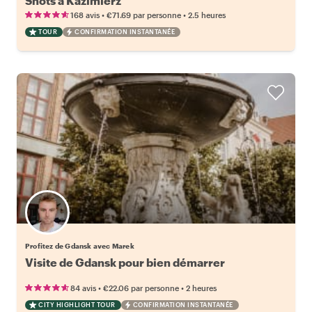
Shots à Kazimierz
•
•
168 avis
€71.69
par personne
2.5 heures
TOUR
CONFIRMATION INSTANTANÉE
Profitez de Gdansk avec Marek
Visite de Gdansk pour bien démarrer
•
•
84 avis
€22.06
par personne
2 heures
CITY HIGHLIGHT TOUR
CONFIRMATION INSTANTANÉE