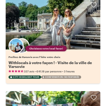
Choisissez votre local favori
Profitez de Varsovie avec l'hôte votre choix
Withlocals à votre façon ! - Visite de la ville de
Varsovie
•
•
337 avis
€41.18
par personne
3 heures
CITY HIGHLIGHT TOUR
CONFIRMATION INSTANTANÉE