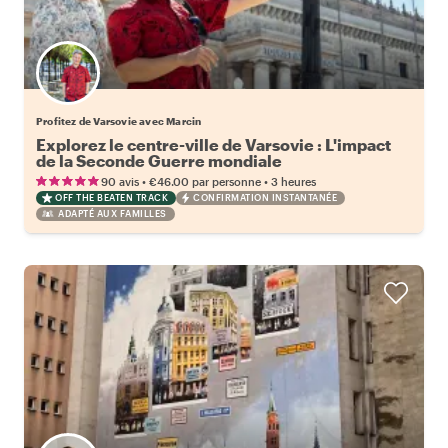
Profitez de Varsovie avec Marcin
Explorez le centre-ville de Varsovie : L'impact
de la Seconde Guerre mondiale
•
•
90 avis
€46.00
par personne
3 heures
OFF THE BEATEN TRACK
CONFIRMATION INSTANTANÉE
ADAPTÉ AUX FAMILLES