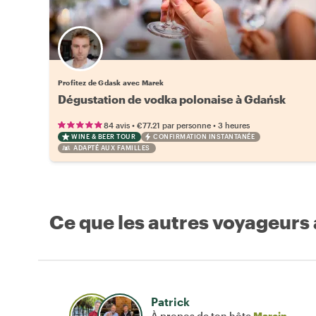
Profitez de Gdask avec Marek
Dégustation de vodka polonaise à Gdańsk
•
•
84 avis
€77.21
par personne
3 heures
WINE & BEER TOUR
CONFIRMATION INSTANTANÉE
ADAPTÉ AUX FAMILLES
Ce que les autres voyageurs
Patrick
À propos de ton hôte
Marcin