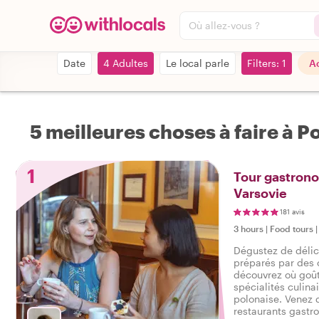
Où allez-vous ?
Date
4 Adultes
Le local parle
Filters: 1
Ac
5 meilleures choses à faire à P
1
Tour gastrono
Varsovie
181 avis
3 hours
|
Food tours
Dégustez de délic
préparés par des c
découvrez où goût
spécialités culina
polonaise. Venez 
restaurants gastr