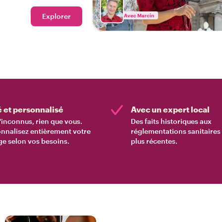
ce gastronomique privée
z-moi pour réserver cette
Explorer
Avec Marcin
é et personnalisé
Avec un expert local
'inconnus, rien que vous.
Des faits historiques aux
nnalisez entièrement votre
réglementations sanitaires 
e selon vos besoins.
plus récentes.