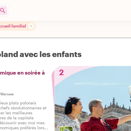
cueil familial
oland avec les enfants
2
mique en soirée à
|
Warsaw
ieux plats polonais
hefs révolutionnaires et
er les meilleures
ires de la capitale
découvrir avec moi mes
onomiques préférés lors