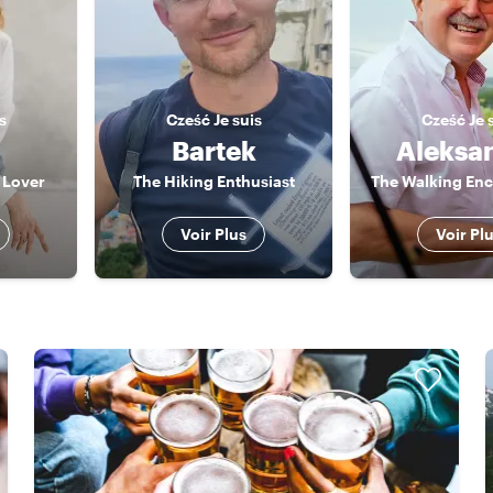
s
Cześć
Je suis
Cześć
Je 
Bartek
Aleksa
 Lover
The Hiking Enthusiast
The Walking En
Voir Plus
Voir Pl