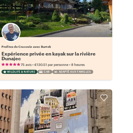
Profitez de Cracovie avec Bartek
Expérience privée en kayak sur la rivière
Dunajec
•
•
75 avis
€130.51
par personne
8 heures
WILDLIFE & NATURE
CAR
ADAPTÉ AUX FAMILLES