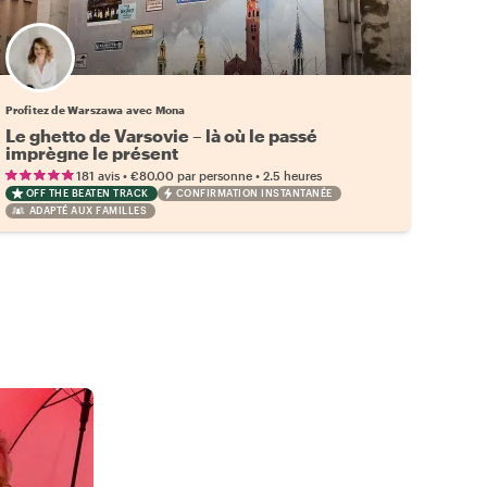
Profitez de Warszawa avec Mona
Le ghetto de Varsovie – là où le passé
imprègne le présent
•
•
181 avis
€80.00
par personne
2.5 heures
OFF THE BEATEN TRACK
CONFIRMATION INSTANTANÉE
ADAPTÉ AUX FAMILLES