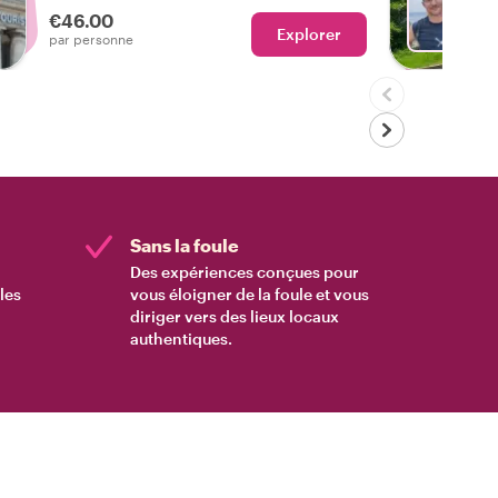
€46.00
Explorer
Avec B
par personne
Sans la foule
Des expériences conçues pour
les
vous éloigner de la foule et vous
diriger vers des lieux locaux
authentiques.