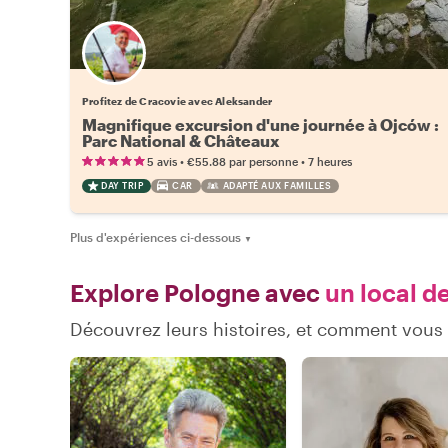
Profitez de Cracovie avec Aleksander
Magnifique excursion d'une journée à Ojców :
Parc National & Châteaux
•
•
5 avis
€55.88
par personne
7 heures
DAY TRIP
CAR
ADAPTÉ AUX FAMILLES
Plus d'expériences ci-dessous
▼
Explore Pologne avec
un local de
Découvrez leurs histoires, et comment vou