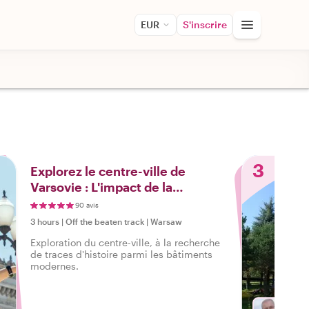
EUR
S'inscrire
3
Explorez le centre-ville de
Varsovie : L'impact de la
Seconde Guerre mondiale
90 avis
3 hours
|
Off the beaten track
|
Warsaw
Exploration du centre-ville, à la recherche
de traces d'histoire parmi les bâtiments
modernes.