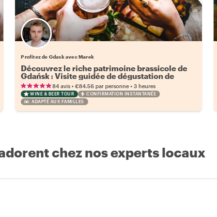
Profitez de Gdask avec Marek
Découvrez le riche patrimoine brassicole de
Gdańsk : Visite guidée de dégustation de
bière
•
•
84 avis
€84.56
par personne
3 heures
WINE & BEER TOUR
CONFIRMATION INSTANTANÉE
ADAPTÉ AUX FAMILLES
 adorent chez nos experts locaux