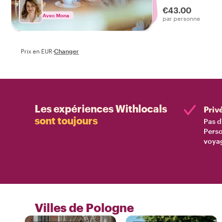
de cette expérien
€43.00
unique ! Contacte
Avec Mona
par personne
visite.
Prix en EUR
·
Changer
Les expériences Withlocals
Priv
sont toujours
Pas d
Perso
voyag
Villes de Pologne