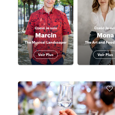
Cześć
Je suis
Cześć
Je sui
Marcin
Mona
The Musical Landscaper
The Art and Food
Voir Plus
Voir Plus