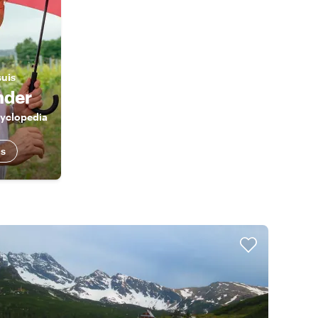
suis
nder
cyclopedia
us